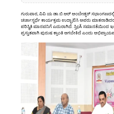
ಗುರುವಾರ, ವಿವಿ ಯ ಡಾ.ಬಿ.ಆರ್ ಅಂಬೇಡ್ಕರ್ ಸಭಾಂಗಣದಲ್ಲ
ಚರ್ಚಾಸ್ಫರ್ಧೆ ಕಾರ್ಯಕ್ರಮ ಉದ್ಘಾಟಿಸಿ ಅವರು ಮಾತನಾಡ
ಪರಿಸ್ಥಿತಿ ಮಾನವನಿಗೆ ಎದುರಾಗಿದೆ. ಸ್ತಿçÃ ಸಮಾನತೆಯಿಂದ ಇಂ
ಪ್ರಸ್ತುತವಾಗಿ ಪುರುಷ ಕ್ರಾಂತಿ ಆಗಬೇಕಿದೆ ಎಂದು ಅಭಿಪ್ರಾಯಪ