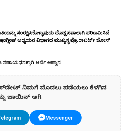
ತಿಯನ್ನು ಸಂರಕ್ಷಿಸಿಕೊಳ್ಳುವುದು ದೊಡ್ಡ ಸವಾಲಾಗಿ ಪರಿಣಮಿಸಿದೆ
ಂಗ್ಲೀಷ್ ಅಧ್ಯಯನ ವಿಭಾಗದ ಮುಖ್ಯಸ್ಥ ಪ್ರೊ.ರಾಬರ್ಟ್ ಜೋಸ್
 ಸಹಾಯಧನಕ್ಕಾಗಿ ಅರ್ಜಿ ಆಹ್ವಾನ
ಪ್‌ಡೇಟ್‌ ನಿಮಗೆ ಮೊದಲು ಪಡೆಯಲು ಕೆಳಗಿನ
ನ್ನು ಜಾಯಿನ್ ಆಗಿ
Telegram
Messenger