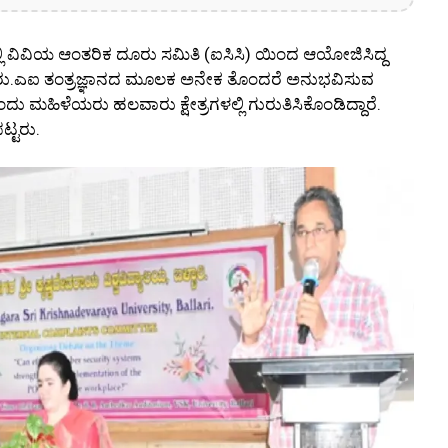
ಿ ವಿವಿಯ ಆಂತರಿಕ ದೂರು ಸಮಿತಿ (ಐಸಿಸಿ) ಯಿಂದ ಆಯೋಜಿಸಿದ್ದ
ಿದರು.ಎಐ ತಂತ್ರಜ್ಞಾನದ ಮೂಲಕ ಅನೇಕ ತೊಂದರೆ ಅನುಭವಿಸುವ
ದು ಮಹಿಳೆಯರು ಹಲವಾರು ಕ್ಷೇತ್ರಗಳಲ್ಲಿ ಗುರುತಿಸಿಕೊಂಡಿದ್ದಾರೆ.
ಟ್ಟರು.