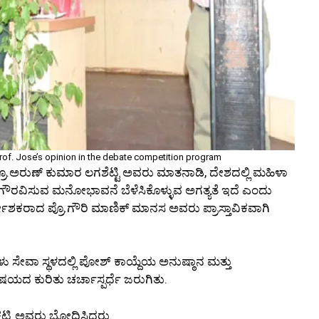
Prof. Jose’s opinion in the debate competition program
ೊ.ಅರುಣ್ ಕುಮಾರ ಲಗಶೆಟ್ಟಿ ಅವರು ಮಾತನಾಡಿ, ದೇಶದಲ್ಲಿ ಮಹಿಳಾ
ು ಗೌರವಿಸುವ ಮನೋಭಾವನೆ ಬೆಳೆಸಿಕೊಳ್ಳುವ ಅಗತ್ಯತೆ ಇದೆ ಎಂದು
ಶಕರಾದ ಪ್ರೊ.ಗೌರಿ ಮಾಣಿಕ್ ಮಾನಸ ಅವರು ಪ್ರಾಸ್ತಾವಿಕವಾಗಿ
ೆಗಳು ಸೇವಾ ಸ್ಥಳದಲ್ಲಿ ಪೋಶ್ ಕಾಯ್ದೆಯ ಅನುಷ್ಠಾನ ಮತ್ತು
ದ ಕುರಿತು ಚರ್ಚಾಸ್ಪರ್ಧೆ ಜರುಗಿತು.
 ಕಟ್ಟಿ ಅವರು ಬೋಧಿಸಿದರು.