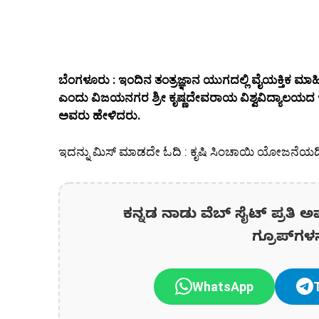
ಬೆಂಗಳೂರು : ಇಂದಿನ ತಂತ್ರಜ್ಞಾನ ಯುಗದಲ್ಲಿ ವೈಯಕ್ತಿಕ ಮಾಹಿ
ಎಂದು ವಿಜಯನಗರ ಶ್ರೀ ಕೃಷ್ಣದೇವರಾಯ ವಿಶ್ವವಿದ್ಯಾಲಯದ ಇ
ಅವರು ಹೇಳಿದರು.
ಇದನ್ನು ಮಿಸ್ ಮಾಡದೇ ಓದಿ : ಕೃಷಿ ಸಿಂಚಾಯಿ ಯೋಜನೆಯಡಿ
ಕನ್ನಡ ನಾಡು ವೆಬ್ ಸೈಟ್ ಪ್ರತಿ ಅ
ಗ್ರೂಪ್‌ಗಳ
WhatsApp