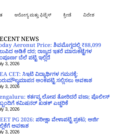
ತ
ಆರೋಗ್ಯ ಮತ್ತು ಫಿಟ್ನೆಸ್
ಕ್ರೀಡೆ
ವಿದೇಶ
ECENT NEWS
oday Aeronut Price: ಶಿವಮೊಗ್ಗದಲ್ಲಿ ₹88,099
ಲುಪಿದ ಅಡಿಕೆ ದರ; ರಾಜ್ಯದ ಇತರೆ ಮಾರುಕಟ್ಟೆಗಳ
ಪೂರ್ಣ ಬೆಲೆ ಪಟ್ಟಿ ಇಲ್ಲಿದೆ
ly 3, 2026
EA CET: ಸಿಇಟಿ ವಿದ್ಯಾರ್ಥಿಗಳ ಗಮನಕ್ಕೆ;
ರುಮೌಲ್ಯಮಾಪನ ಅಂಕಪಟ್ಟಿ ಸಲ್ಲಿಸಲು ಅವಕಾಶ
ly 3, 2026
engaluru: ಕರ್ತವ್ಯ ಲೋಪ ತೋರಿದರೆ ವಜಾ; ಪೊಲೀಸ್
ಿಬ್ಬಂದಿಗೆ ಕಮಿಷನರ್ ಖಡಕ್ ಎಚ್ಚರಿಕೆ
ly 3, 2026
EET PG 2026: ಪರೀಕ್ಷಾ ವೇಳಾಪಟ್ಟಿ ಪ್ರಕಟ; ಅರ್ಜಿ
ಲ್ಲಿಕೆಗೆ ಅವಕಾಶ
ly 3, 2026