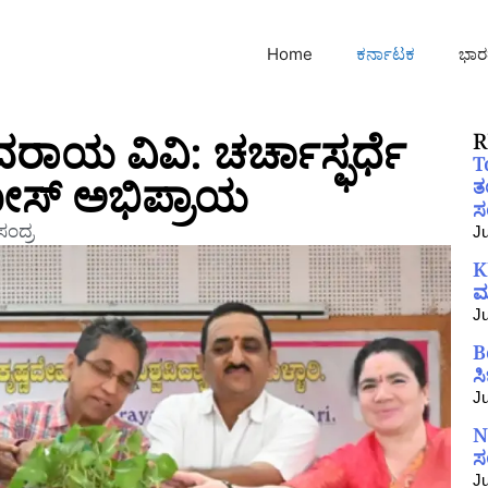
Home
ಕರ್ನಾಟಕ
ಭಾರ
ರಾಯ ವಿವಿ: ಚರ್ಚಾಸ್ಫರ್ಧೆ
R
T
ಜೋಸ್ ಅಭಿಪ್ರಾಯ
ತ
ಸಂ
ಂದ್ರ
Ju
K
ಮ
Ju
B
ಸ
Ju
N
ಸ
Ju