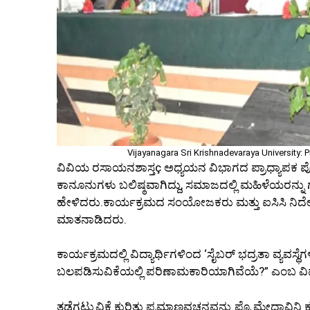
Vijayanagara Sri Krishnadevaraya University: 
ವಿವಿಯ ರಸಾಯನಶಾಸ್ತç ಅಧ್ಯಯನ ವಿಭಾಗದ ಪ್ರಾಧ್ಯಾಪಕ ಪ್ರ
ಕಾನೂನುಗಳು ಬಲಿಷ್ಠವಾಗಿದ್ದು, ಸಮಾಜದಲ್ಲಿ ಮಹಿಳೆಯರನ್ನ
ಹೇಳಿದರು.ಕಾರ್ಯಕ್ರಮದ ಸಂಯೋಜಕರು ಮತ್ತು ಐಸಿಸಿ ನಿರ್ದೇ
ಮಾತನಾಡಿದರು.
ಕಾರ್ಯಕ್ರಮದಲ್ಲಿ ವಿದ್ಯಾರ್ಥಿಗಳಿಂದ ‘ಸೈಬರ್ ಭದ್ರತಾ ವ್ಯವಸ್ಥ
ಬಲಪಡಿಸುವಿಕೆಯಲ್ಲಿ ಪರಿಣಾಮಕಾರಿಯಾಗಿವೆಯೆ?” ಎಂಬ ವಿಷಯ
ತಡೆಗಟ್ಟುವಿಕೆ ಕುರಿತು ಪ್ರಮಾಣವಚನವನ್ನು ಪ್ರೊ.ಮೇಧಾವಿನಿ