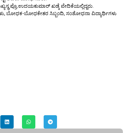
್ಯಸ್ಥ ಪ್ರೊ.ಉದಯಕುಮಾರ್ ಖಡ್ಕೆ ವೇದಿಕೆಯಲ್ಲಿದ್ದರು.
ುಗಳು, ಬೋಧಕ-ಬೋಧಕೇತರ ಸಿಬ್ಬಂದಿ, ಸಂಶೋಧನಾ ವಿದ್ಯಾರ್ಥಿಗಳು