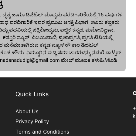
ರ
 ದೃಶ್ಯ ಹಾಗೂ ಡಿಜಿಟಲ್ ಮಾಧ್ಯಮ ವರದಿಗಾರಿಕೆಯಲ್ಲಿ 15 ವರ್ಷಗಳ
ಾಧ ವರದಿಗಾರಿಕೆ ಇವರ ಪ್ರಮುಖ ಆಸಕ್ತಿ ವಿಭಾಗ. ಊರು ಕಲ್ಪತರು
ದು ಪದವಿಯಲ್ಲಿ ಪತ್ರಿಕೋದ್ಯಮ, ಐಚ್ಚಿಕ ಕನ್ನಡ, ಮನೋವಿಜ್ಞಾನ,
. ಕಸ್ತೂರಿ ನ್ಯೂಸ್‌. ವಿಜಯವಾಣಿ, ಪ್ರಜಾಪ್ರಗತಿ, ಪ್ರಗತಿ ಟಿವಿಯಲ್ಲಿ
 ಮನೆಮಾತಾಗಿರುವ ಕನ್ನಡ ನ್ಯೂಸ್‌ನೌ.ಕಾಂ ಡಿಜಿಟಲ್‌
 ಹೌದು. ನಿಮ್ಮೂರಿನ ಸುದ್ದಿ ಸಮಾಚಾರಗಳನ್ನು ನಮಗೆ ವಾಟ್ಸಪ್‌
nnadanadudigi@gmail.com
ಮೇಲ್‌ ಮೂಲಕ ಕಳುಹಿಸಿಕೊಡಿ
C
Quick Links
+
About Us
k
Privacy Policy
Terms and Conditions