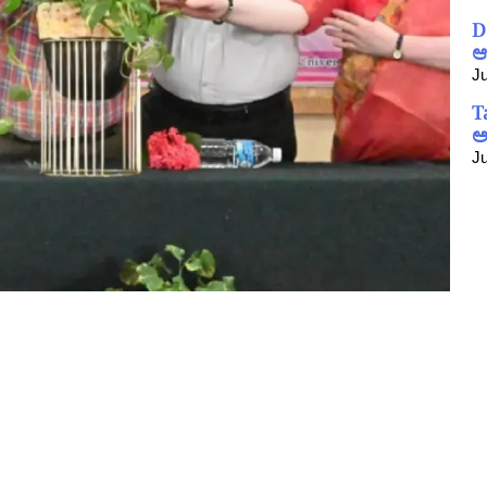
D
ಆ
Ju
T
ಅ
Ju