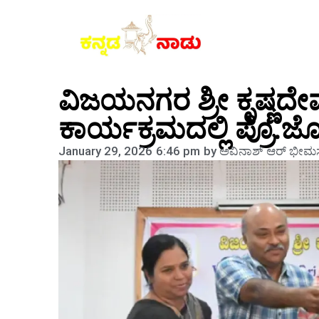
ವಿಜಯನಗರ ಶ್ರೀ ಕೃಷ್ಣದೇವ
ಕಾರ್ಯಕ್ರಮದಲ್ಲಿ ಪ್ರೊ.
January 29, 2026
6:46 pm
by
ಅವಿನಾಶ್‌ ಆರ್‌ ಭೀಮಸ