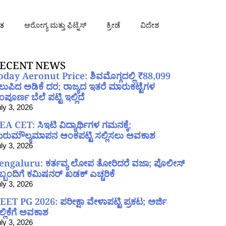
ತ
ಆರೋಗ್ಯ ಮತ್ತು ಫಿಟ್ನೆಸ್
ಕ್ರೀಡೆ
ವಿದೇಶ
ECENT NEWS
oday Aeronut Price: ಶಿವಮೊಗ್ಗದಲ್ಲಿ ₹88,099
ಲುಪಿದ ಅಡಿಕೆ ದರ; ರಾಜ್ಯದ ಇತರೆ ಮಾರುಕಟ್ಟೆಗಳ
ಪೂರ್ಣ ಬೆಲೆ ಪಟ್ಟಿ ಇಲ್ಲಿದೆ
ly 3, 2026
EA CET: ಸಿಇಟಿ ವಿದ್ಯಾರ್ಥಿಗಳ ಗಮನಕ್ಕೆ;
ರುಮೌಲ್ಯಮಾಪನ ಅಂಕಪಟ್ಟಿ ಸಲ್ಲಿಸಲು ಅವಕಾಶ
ly 3, 2026
engaluru: ಕರ್ತವ್ಯ ಲೋಪ ತೋರಿದರೆ ವಜಾ; ಪೊಲೀಸ್
ಿಬ್ಬಂದಿಗೆ ಕಮಿಷನರ್ ಖಡಕ್ ಎಚ್ಚರಿಕೆ
ly 3, 2026
EET PG 2026: ಪರೀಕ್ಷಾ ವೇಳಾಪಟ್ಟಿ ಪ್ರಕಟ; ಅರ್ಜಿ
ಲ್ಲಿಕೆಗೆ ಅವಕಾಶ
ly 3, 2026