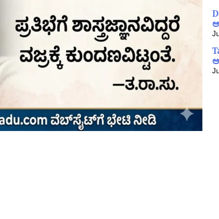
D
ಆ
Ju
T
ಅ
Ju