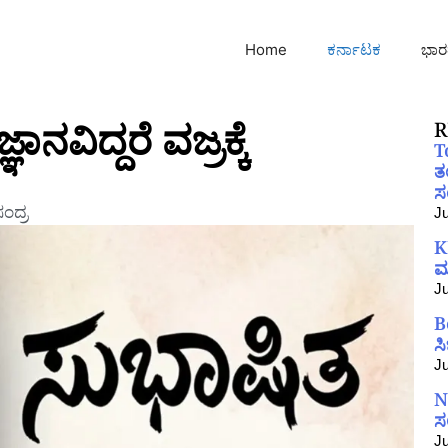
Home
ಕರ್ನಾಟಕ
ಭಾರ
್ಞಾನವಿದ್ದರೆ ವಜ್ರಕ್ಕೆ
R
T
ತ
ಸಂ
ಂದ್ರ
Ju
K
ಮ
Ju
B
ಸ
Ju
N
ಸ
Ju