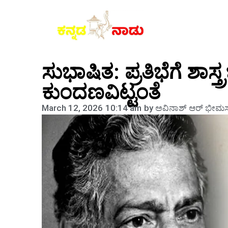
ಸುಭಾಷಿತ: ಪ್ರತಿಭೆಗೆ ಶಾಸ್ತ್ರಜ
ಕುಂದಣವಿಟ್ಟಂತೆ
March 12, 2026
10:14 am
by
ಅವಿನಾಶ್‌ ಆರ್‌ ಭೀಮಸ