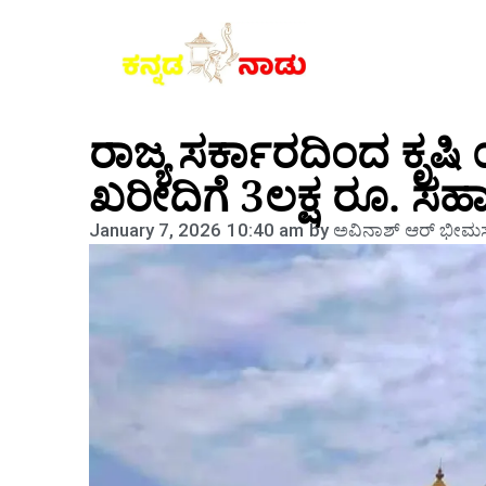
ರಾಜ್ಯ ಸರ್ಕಾರದಿಂದ ಕ
ಖರೀದಿಗೆ 3ಲಕ್ಷ ರೂ. ಸ
January 7, 2026
10:40 am
by
ಅವಿನಾಶ್‌ ಆರ್‌ ಭೀಮಸ