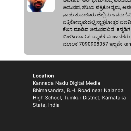
ಅವಿನಾಶ್‌ ಆರ್‌ ಭೀಮಸಂದ್ರ ಪರಿಚಯ:
ಅನುಭವ, ತನಿಖಾ ಪತ್ರಿಕೋದ್ಯಮ, ಅಪರ
ನಾಡು ತುಮಕೂರು ಜಿಲ್ಲೆಯ ಇವರು ಓದಿದ್
ಪತ್ರಿಕೋದ್ಯಮದಲ್ಲಿ ಸ್ನಾತ್ತಕೋತ್ತರ ಪದವಿ
ಕೆಲಸ ಮಾಡಿದ ಅನುಭವವಿದೆ. ಕನ್ನಡಿಗರ
ಮೀಡಿಯಾದ ಸಂಸ್ಥಾಪಕ ಸಂಪಾದಕರು ಕೂಡ
ಮೂಲಕ 7090908057 ಇಲ್ಲವೇ
ka
Location
Kannada Nadu Digital Media
Bhimasandra, B.H. Road near Nalanda
High School, Tumkur District, Karnataka
State, India