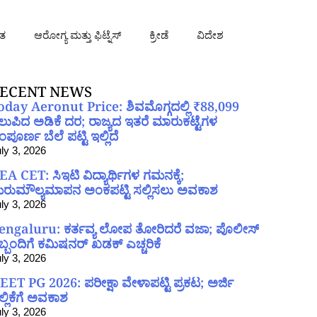
ತ
ಆರೋಗ್ಯ ಮತ್ತು ಫಿಟ್ನೆಸ್
ಕ್ರೀಡೆ
ವಿದೇಶ
ECENT NEWS
oday Aeronut Price: ಶಿವಮೊಗ್ಗದಲ್ಲಿ ₹88,099
ಲುಪಿದ ಅಡಿಕೆ ದರ; ರಾಜ್ಯದ ಇತರೆ ಮಾರುಕಟ್ಟೆಗಳ
ಪೂರ್ಣ ಬೆಲೆ ಪಟ್ಟಿ ಇಲ್ಲಿದೆ
ly 3, 2026
EA CET: ಸಿಇಟಿ ವಿದ್ಯಾರ್ಥಿಗಳ ಗಮನಕ್ಕೆ;
ರುಮೌಲ್ಯಮಾಪನ ಅಂಕಪಟ್ಟಿ ಸಲ್ಲಿಸಲು ಅವಕಾಶ
ly 3, 2026
engaluru: ಕರ್ತವ್ಯ ಲೋಪ ತೋರಿದರೆ ವಜಾ; ಪೊಲೀಸ್
ಿಬ್ಬಂದಿಗೆ ಕಮಿಷನರ್ ಖಡಕ್ ಎಚ್ಚರಿಕೆ
ly 3, 2026
EET PG 2026: ಪರೀಕ್ಷಾ ವೇಳಾಪಟ್ಟಿ ಪ್ರಕಟ; ಅರ್ಜಿ
ಲ್ಲಿಕೆಗೆ ಅವಕಾಶ
ly 3, 2026