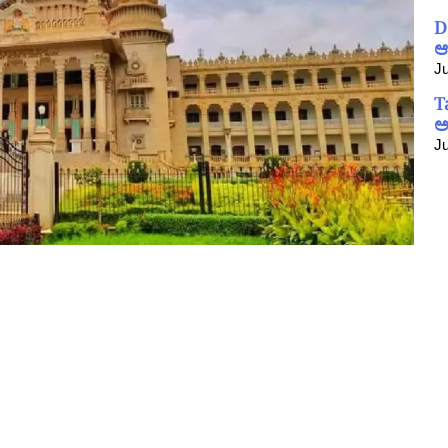
D
ಆ
Ju
T
ಅ
Ju