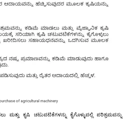
 purchase of agricultural machinery
ಮತ್ತು ಕೃಷಿ ಚಟುವಟಿಕೆಗಳನ್ನು ಕೈಗೊಳ್ಳುವಲ್ಲಿ ಪರಿಶ್ರಮವನ್ನು