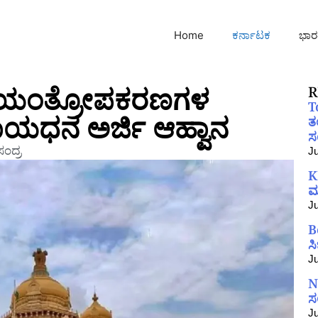
Home
ಕರ್ನಾಟಕ
ಭಾರ
ೃಷಿ ಯಂತ್ರೋಪಕರಣಗಳ
R
T
ಹಾಯಧನ ಅರ್ಜಿ ಆಹ್ವಾನ
ತ
ಸಂ
ಂದ್ರ
Ju
K
ಮ
Ju
B
ಸ
Ju
N
ಸ
Ju