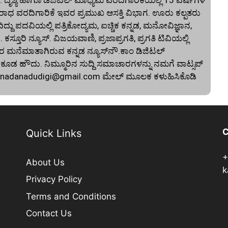
 ದೃಶ್ಯ ಹಾಗೂ ಡಿಜಿಟಲ್ ಮಾಧ್ಯಮ ವರದಿಗಾರಿಕೆಯಲ್ಲಿ 15 ವರ್ಷಗಳ
ಾಧ ವರದಿಗಾರಿಕೆ ಇವರ ಪ್ರಮುಖ ಆಸಕ್ತಿ ವಿಭಾಗ. ಊರು ಕಲ್ಪತರು
ದು ಪದವಿಯಲ್ಲಿ ಪತ್ರಿಕೋದ್ಯಮ, ಐಚ್ಚಿಕ ಕನ್ನಡ, ಮನೋವಿಜ್ಞಾನ,
. ಕಸ್ತೂರಿ ನ್ಯೂಸ್‌. ವಿಜಯವಾಣಿ, ಪ್ರಜಾಪ್ರಗತಿ, ಪ್ರಗತಿ ಟಿವಿಯಲ್ಲಿ
 ಮನೆಮಾತಾಗಿರುವ ಕನ್ನಡ ನ್ಯೂಸ್‌ನೌ.ಕಾಂ ಡಿಜಿಟಲ್‌
 ಹೌದು. ನಿಮ್ಮೂರಿನ ಸುದ್ದಿ ಸಮಾಚಾರಗಳನ್ನು ನಮಗೆ ವಾಟ್ಸಪ್‌
nnadanadudigi@gmail.com
ಮೇಲ್‌ ಮೂಲಕ ಕಳುಹಿಸಿಕೊಡಿ
C
Quick Links
+
About Us
k
Privacy Policy
Terms and Conditions
Contact Us