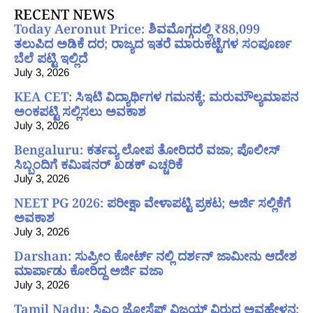
RECENT NEWS
Today Aeronut Price: ಶಿವಮೊಗ್ಗದಲ್ಲಿ ₹88,099
ತಲುಪಿದ ಅಡಿಕೆ ದರ; ರಾಜ್ಯದ ಇತರೆ ಮಾರುಕಟ್ಟೆಗಳ ಸಂಪೂರ್ಣ
ಬೆಲೆ ಪಟ್ಟಿ ಇಲ್ಲಿದೆ
July 3, 2026
KEA CET: ಸಿಇಟಿ ವಿದ್ಯಾರ್ಥಿಗಳ ಗಮನಕ್ಕೆ; ಮರುಮೌಲ್ಯಮಾಪನ
ಅಂಕಪಟ್ಟಿ ಸಲ್ಲಿಸಲು ಅವಕಾಶ
July 3, 2026
Bengaluru: ಕರ್ತವ್ಯ ಲೋಪ ತೋರಿದರೆ ವಜಾ; ಪೊಲೀಸ್
ಸಿಬ್ಬಂದಿಗೆ ಕಮಿಷನರ್ ಖಡಕ್ ಎಚ್ಚರಿಕೆ
July 3, 2026
NEET PG 2026: ಪರೀಕ್ಷಾ ವೇಳಾಪಟ್ಟಿ ಪ್ರಕಟ; ಅರ್ಜಿ ಸಲ್ಲಿಕೆಗೆ
ಅವಕಾಶ
July 3, 2026
Darshan: ಸುಪ್ರೀಂ ಕೋರ್ಟ್ ನಲ್ಲಿ ದರ್ಶನ್ ಜಾಮೀನು ಆದೇಶ
ಮಾರ್ಪಾಡು ಕೋರಿದ್ದ ಅರ್ಜಿ ವಜಾ
July 3, 2026
Tamil Nadu: ಸಿಎಂ ಜೋಸೆಫ್ ವಿಜಯ್ ವಿರುದ್ಧ ಅವಹೇಳನ;