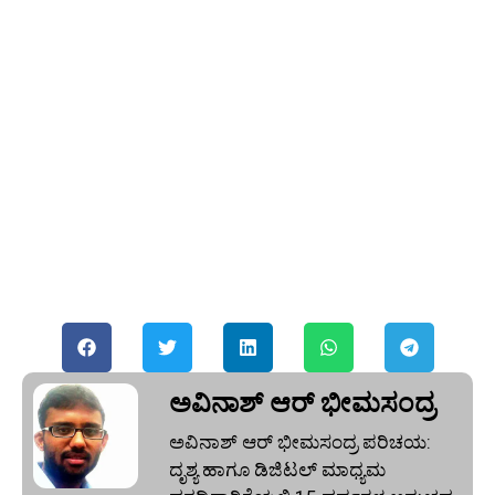
ಅವಿನಾಶ್‌ ಆರ್‌ ಭೀಮಸಂದ್ರ
ಅವಿನಾಶ್‌ ಆರ್‌ ಭೀಮಸಂದ್ರ ಪರಿಚಯ:
ದೃಶ್ಯ ಹಾಗೂ ಡಿಜಿಟಲ್ ಮಾಧ್ಯಮ