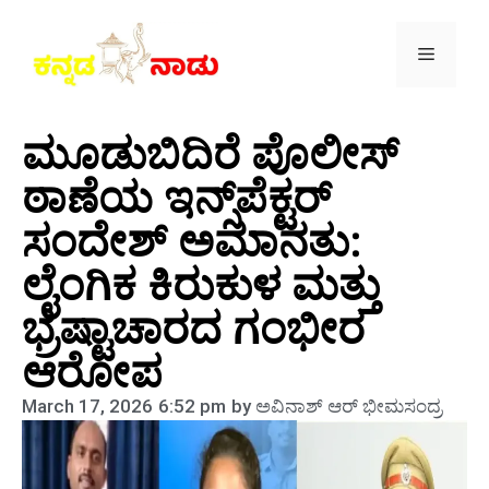
ಮೂಡುಬಿದಿರೆ ಪೊಲೀಸ್
ಠಾಣೆಯ ಇನ್ಸ್‌ಪೆಕ್ಟರ್
ಸಂದೇಶ್ ಅಮಾನತು:
ಲೈಂಗಿಕ ಕಿರುಕುಳ ಮತ್ತು
ಭ್ರಷ್ಟಾಚಾರದ ಗಂಭೀರ
ಆರೋಪ
March 17, 2026
6:52 pm
by
ಅವಿನಾಶ್‌ ಆರ್‌ ಭೀಮಸಂದ್ರ