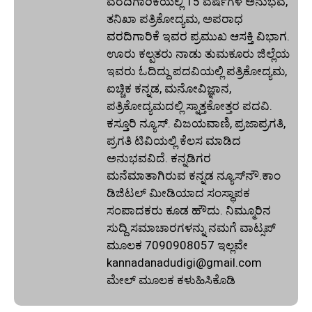
ವರದಿಗಾರಿಕೆಯಲ್ಲಿ 15 ವರ್ಷಗಳ ಅನುಭವ,
ತನಿಖಾ ಪತ್ರಿಕೋದ್ಯಮ, ಅಪರಾಧ
ವರದಿಗಾರಿಕೆ ಇವರ ಪ್ರಮುಖ ಆಸಕ್ತಿ ವಿಭಾಗ.
ಊರು ಕಲ್ಪತರು ನಾಡು ತುಮಕೂರು ಜಿಲ್ಲೆಯ
ಇವರು ಓದಿದ್ದು ಪದವಿಯಲ್ಲಿ ಪತ್ರಿಕೋದ್ಯಮ,
ಐಚ್ಚಿಕ ಕನ್ನಡ, ಮನೋವಿಜ್ಞಾನ,
ಪತ್ರಿಕೋದ್ಯಮದಲ್ಲಿ ಸ್ನಾತ್ತಕೋತ್ತರ ಪದವಿ.
ಕಸ್ತೂರಿ ನ್ಯೂಸ್‌. ವಿಜಯವಾಣಿ, ಪ್ರಜಾಪ್ರಗತಿ,
ಪ್ರಗತಿ ಟಿವಿಯಲ್ಲಿ ಕೆಲಸ ಮಾಡಿದ
ಅನುಭವವಿದೆ. ಕನ್ನಡಿಗರ
ಮನೆಮಾತಾಗಿರುವ ಕನ್ನಡ ನ್ಯೂಸ್‌ನೌ.ಕಾಂ
ಡಿಜಿಟಲ್‌ ಮೀಡಿಯಾದ ಸಂಸ್ಥಾಪಕ
ಸಂಪಾದಕರು ಕೂಡ ಹೌದು. ನಿಮ್ಮೂರಿನ
ಸುದ್ದಿ ಸಮಾಚಾರಗಳನ್ನು ನಮಗೆ ವಾಟ್ಸಪ್‌
ಮೂಲಕ 7090908057 ಇಲ್ಲವೇ
kannadanadudigi@gmail.com
ಮೇಲ್‌ ಮೂಲಕ ಕಳುಹಿಸಿಕೊಡಿ