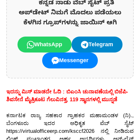
ಕನ್ನಡ ನಾಡು ವೆಬ್ ಸೈಟ್ ಪ್ರತಿ
ಅಪ್‌ಡೇಟ್‌ ನಿಮಗೆ ಮೊದಲು ಪಡೆಯಲು
ಕೆಳಗಿನ ಗ್ರೂಪ್‌ಗಳನ್ನು ಜಾಯಿನ್ ಆಗಿ
WhatsApp
Telegram
Messenger
ಇದನ್ನು ಮಿಸ್ ಮಾಡದೇ ಓದಿ : ಬಿಎಂಸಿ ಚುನಾವಣೆಯಲ್ಲಿ ಬಿಜೆಪಿ-
ಶಿವಸೇನೆ ಮೈತ್ರಿಕೂಟ ಗೆಲುವಿನತ್ತ, 119 ಸ್ಥಾನಗಳಲ್ಲಿ ಮುನ್ನಡೆ
ಕರ್ನಾಟಕ ರಾಜ್ಯ ಸಹಕಾರ ಗ್ರಾಹಕರ ಮಹಾಮಂಡಳ (ನಿ).,
ಬೆಂಗಳೂರು ಇದರ ಅಧಿಕೃತ ವೆಬ್ ಸೈಟ್
https://virtualofficeerp.com/ksccf2026 ನಲ್ಲಿ ನೀಡಿರುವ
ಲಿಂಕ್ ಮುಖಾಂತರ ಅರ್ಹ ಅಭ್ಯರ್ಥಿಗಳು ಆನ್-ಲೈನ್