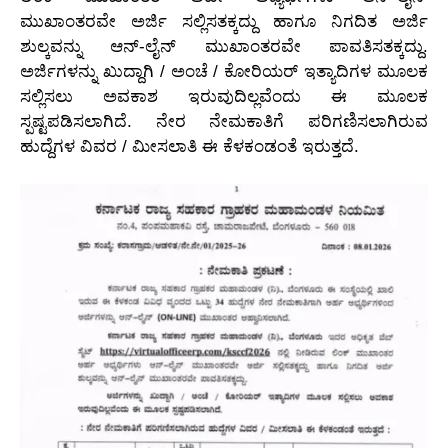
ಮುಖಾಂತರವೇ ಅರ್ಜಿ ಸಲ್ಲಿಸತಕ್ಕದ್ದು ಹಾಗೂ ನಿಗದಿತ ಅರ್ಜಿ
ಶುಲ್ಕವನ್ನು ಆನ್-ಲೈನ್ ಮುಖಾಂತರವೇ ಪಾವತಿಸತಕ್ಕದ್ದು.
ಅರ್ಜಿಗಳನ್ನು ಖುದ್ದಾಗಿ / ಅಂಚೆ / ಕೋರಿಯರ್ ಇತ್ಯಾದಿಗಳ ಮೂಲಕ
ಸಲ್ಲಿಸಲು ಅವಕಾಶ ಇರುವುದಿಲ್ಲವೆಂದು ಈ ಮೂಲಕ
ಸ್ಪಷ್ಟಪಡಿಸಲಾಗಿದೆ. ನೇರ ನೇಮಕಾತಿಗೆ ಪರಿಗಣಿಸಲಾಗಿರುವ
ಹುದ್ದೆಗಳ ವಿವರ / ಮೀಸಲಾತಿ ಈ ಕೆಳಕಂಡಂತೆ ಇರುತ್ತದೆ.