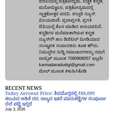
ಪದವಿಯಲ್ಲಿ ಪತ್ರಿಕೋದ್ಯಮ, ಐಚ್ಚಿಕ ಕನ್ನಡ,
ಮನೋವಿಜ್ಞಾನ, ಪತ್ರಿಕೋದ್ಯಮದಲ್ಲಿ
ಸ್ನಾತ್ತಕೋತ್ತರ ಪದವಿ. ಕಸ್ತೂರಿ ನ್ಯೂಸ್‌.
ವಿಜಯವಾಣಿ, ಪ್ರಜಾಪ್ರಗತಿ, ಪ್ರಗತಿ
ಟಿವಿಯಲ್ಲಿ ಕೆಲಸ ಮಾಡಿದ ಅನುಭವವಿದೆ.
ಕನ್ನಡಿಗರ ಮನೆಮಾತಾಗಿರುವ ಕನ್ನಡ
ನ್ಯೂಸ್‌ನೌ.ಕಾಂ ಡಿಜಿಟಲ್‌ ಮೀಡಿಯಾದ
ಸಂಸ್ಥಾಪಕ ಸಂಪಾದಕರು ಕೂಡ ಹೌದು.
ನಿಮ್ಮೂರಿನ ಸುದ್ದಿ ಸಮಾಚಾರಗಳನ್ನು ನಮಗೆ
ವಾಟ್ಸಪ್‌ ಮೂಲಕ 7090908057 ಇಲ್ಲವೇ
kannadanadudigi@gmail.com
ಮೇಲ್‌ ಮೂಲಕ ಕಳುಹಿಸಿಕೊಡಿ
RECENT NEWS
Today Aeronut Price: ಶಿವಮೊಗ್ಗದಲ್ಲಿ ₹88,099
ತಲುಪಿದ ಅಡಿಕೆ ದರ; ರಾಜ್ಯದ ಇತರೆ ಮಾರುಕಟ್ಟೆಗಳ ಸಂಪೂರ್ಣ
ಬೆಲೆ ಪಟ್ಟಿ ಇಲ್ಲಿದೆ
July 3, 2026