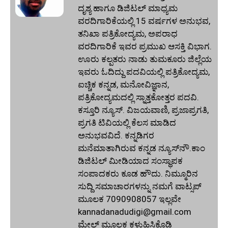
ದೃಶ್ಯ ಹಾಗೂ ಡಿಜಿಟಲ್ ಮಾಧ್ಯಮ
ವರದಿಗಾರಿಕೆಯಲ್ಲಿ 15 ವರ್ಷಗಳ ಅನುಭವ,
ತನಿಖಾ ಪತ್ರಿಕೋದ್ಯಮ, ಅಪರಾಧ
ವರದಿಗಾರಿಕೆ ಇವರ ಪ್ರಮುಖ ಆಸಕ್ತಿ ವಿಭಾಗ.
ಊರು ಕಲ್ಪತರು ನಾಡು ತುಮಕೂರು ಜಿಲ್ಲೆಯ
ಇವರು ಓದಿದ್ದು ಪದವಿಯಲ್ಲಿ ಪತ್ರಿಕೋದ್ಯಮ,
ಐಚ್ಚಿಕ ಕನ್ನಡ, ಮನೋವಿಜ್ಞಾನ,
ಪತ್ರಿಕೋದ್ಯಮದಲ್ಲಿ ಸ್ನಾತ್ತಕೋತ್ತರ ಪದವಿ.
ಕಸ್ತೂರಿ ನ್ಯೂಸ್‌. ವಿಜಯವಾಣಿ, ಪ್ರಜಾಪ್ರಗತಿ,
ಪ್ರಗತಿ ಟಿವಿಯಲ್ಲಿ ಕೆಲಸ ಮಾಡಿದ
ಅನುಭವವಿದೆ. ಕನ್ನಡಿಗರ
ಮನೆಮಾತಾಗಿರುವ ಕನ್ನಡ ನ್ಯೂಸ್‌ನೌ.ಕಾಂ
ಡಿಜಿಟಲ್‌ ಮೀಡಿಯಾದ ಸಂಸ್ಥಾಪಕ
ಸಂಪಾದಕರು ಕೂಡ ಹೌದು. ನಿಮ್ಮೂರಿನ
ಸುದ್ದಿ ಸಮಾಚಾರಗಳನ್ನು ನಮಗೆ ವಾಟ್ಸಪ್‌
ಮೂಲಕ 7090908057 ಇಲ್ಲವೇ
kannadanadudigi@gmail.com
ಮೇಲ್‌ ಮೂಲಕ ಕಳುಹಿಸಿಕೊಡಿ