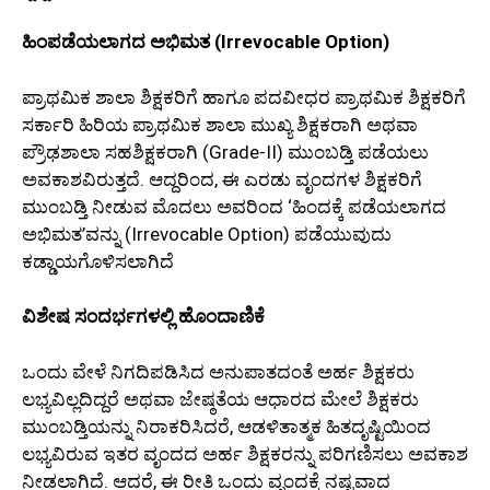
ಹಿಂಪಡೆಯಲಾಗದ ಅಭಿಮತ (Irrevocable Option)
ಪ್ರಾಥಮಿಕ ಶಾಲಾ ಶಿಕ್ಷಕರಿಗೆ ಹಾಗೂ ಪದವೀಧರ ಪ್ರಾಥಮಿಕ ಶಿಕ್ಷಕರಿಗೆ
ಸರ್ಕಾರಿ ಹಿರಿಯ ಪ್ರಾಥಮಿಕ ಶಾಲಾ ಮುಖ್ಯ ಶಿಕ್ಷಕರಾಗಿ ಅಥವಾ
ಪ್ರೌಢಶಾಲಾ ಸಹಶಿಕ್ಷಕರಾಗಿ (Grade-II) ಮುಂಬಡ್ತಿ ಪಡೆಯಲು
ಅವಕಾಶವಿರುತ್ತದೆ. ಆದ್ದರಿಂದ, ಈ ಎರಡು ವೃಂದಗಳ ಶಿಕ್ಷಕರಿಗೆ
ಮುಂಬಡ್ತಿ ನೀಡುವ ಮೊದಲು ಅವರಿಂದ ‘ಹಿಂದಕ್ಕೆ ಪಡೆಯಲಾಗದ
ಅಭಿಮತ’ವನ್ನು (Irrevocable Option) ಪಡೆಯುವುದು
ಕಡ್ಡಾಯಗೊಳಿಸಲಾಗಿದೆ
ವಿಶೇಷ ಸಂದರ್ಭಗಳಲ್ಲಿ ಹೊಂದಾಣಿಕೆ
ಒಂದು ವೇಳೆ ನಿಗದಿಪಡಿಸಿದ ಅನುಪಾತದಂತೆ ಅರ್ಹ ಶಿಕ್ಷಕರು
ಲಭ್ಯವಿಲ್ಲದಿದ್ದರೆ ಅಥವಾ ಜೇಷ್ಠತೆಯ ಆಧಾರದ ಮೇಲೆ ಶಿಕ್ಷಕರು
ಮುಂಬಡ್ತಿಯನ್ನು ನಿರಾಕರಿಸಿದರೆ, ಆಡಳಿತಾತ್ಮಕ ಹಿತದೃಷ್ಟಿಯಿಂದ
ಲಭ್ಯವಿರುವ ಇತರ ವೃಂದದ ಅರ್ಹ ಶಿಕ್ಷಕರನ್ನು ಪರಿಗಣಿಸಲು ಅವಕಾಶ
ನೀಡಲಾಗಿದೆ. ಆದರೆ, ಈ ರೀತಿ ಒಂದು ವೃಂದಕ್ಕೆ ನಷ್ಟವಾದ