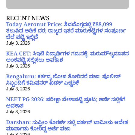
RECENT NEWS
Today Aeronut Price: ಶಿವಮೊಗ್ಗದಲ್ಲಿ ₹88,099
ತಲುಪಿದ ಅಡಿಕೆ ದರ; ರಾಜ್ಯದ ಇತರೆ ಮಾರುಕಟ್ಟೆಗಳ ಸಂಪೂರ್ಣ
ಬೆಲೆ ಪಟ್ಟಿ ಇಲ್ಲಿದೆ
July 3, 2026
KEA CET: ಸಿಇಟಿ ವಿದ್ಯಾರ್ಥಿಗಳ ಗಮನಕ್ಕೆ; ಮರುಮೌಲ್ಯಮಾಪನ
ಅಂಕಪಟ್ಟಿ ಸಲ್ಲಿಸಲು ಅವಕಾಶ
July 3, 2026
Bengaluru: ಕರ್ತವ್ಯ ಲೋಪ ತೋರಿದರೆ ವಜಾ; ಪೊಲೀಸ್
ಸಿಬ್ಬಂದಿಗೆ ಕಮಿಷನರ್ ಖಡಕ್ ಎಚ್ಚರಿಕೆ
July 3, 2026
NEET PG 2026: ಪರೀಕ್ಷಾ ವೇಳಾಪಟ್ಟಿ ಪ್ರಕಟ; ಅರ್ಜಿ ಸಲ್ಲಿಕೆಗೆ
ಅವಕಾಶ
July 3, 2026
Darshan: ಸುಪ್ರೀಂ ಕೋರ್ಟ್ ನಲ್ಲಿ ದರ್ಶನ್ ಜಾಮೀನು ಆದೇಶ
ಮಾರ್ಪಾಡು ಕೋರಿದ್ದ ಅರ್ಜಿ ವಜಾ
July 3, 2026