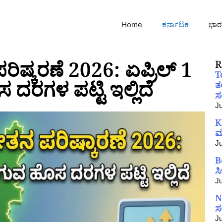
Home
ಕರ್ನಾಟಕ
ಭಾರ
ರಿಷ್ಕರಣೆ 2026: ಏಪ್ರಿಲ್ 1
R
T
ರಗಳ ಪಟ್ಟಿ ಇಲ್ಲಿದೆ
ತ
ಸಂ
Ju
K
ಮ
Ju
B
ಸ
Ju
N
ಸ
Ju