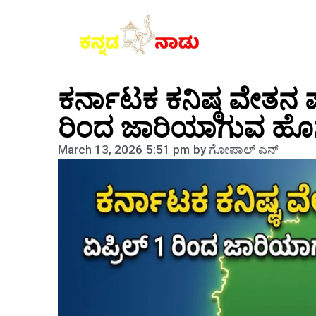
ಕರ್ನಾಟಕ ಕನಿಷ್ಠ ವೇತನ ಪ
ರಿಂದ ಜಾರಿಯಾಗುವ ಹೊಸ ದ
March 13, 2026
5:51 pm
by
ಗೋಪಾಲ್‌ ಎನ್‌