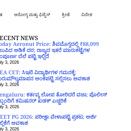
ತ
ಆರೋಗ್ಯ ಮತ್ತು ಫಿಟ್ನೆಸ್
ಕ್ರೀಡೆ
ವಿದೇಶ
ECENT NEWS
oday Aeronut Price: ಶಿವಮೊಗ್ಗದಲ್ಲಿ ₹88,099
ಲುಪಿದ ಅಡಿಕೆ ದರ; ರಾಜ್ಯದ ಇತರೆ ಮಾರುಕಟ್ಟೆಗಳ
ಪೂರ್ಣ ಬೆಲೆ ಪಟ್ಟಿ ಇಲ್ಲಿದೆ
ly 3, 2026
EA CET: ಸಿಇಟಿ ವಿದ್ಯಾರ್ಥಿಗಳ ಗಮನಕ್ಕೆ;
ರುಮೌಲ್ಯಮಾಪನ ಅಂಕಪಟ್ಟಿ ಸಲ್ಲಿಸಲು ಅವಕಾಶ
ly 3, 2026
engaluru: ಕರ್ತವ್ಯ ಲೋಪ ತೋರಿದರೆ ವಜಾ; ಪೊಲೀಸ್
ಿಬ್ಬಂದಿಗೆ ಕಮಿಷನರ್ ಖಡಕ್ ಎಚ್ಚರಿಕೆ
ly 3, 2026
EET PG 2026: ಪರೀಕ್ಷಾ ವೇಳಾಪಟ್ಟಿ ಪ್ರಕಟ; ಅರ್ಜಿ
ಲ್ಲಿಕೆಗೆ ಅವಕಾಶ
ly 3, 2026