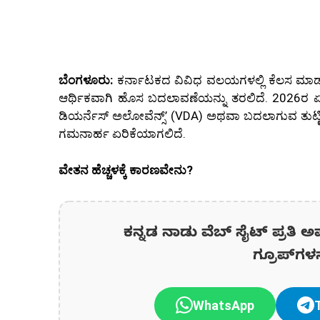
ಬೆಂಗಳೂರು:
ಕರ್ನಾಟಕದ ವಿವಿಧ ವಲಯಗಳಲ್ಲಿ ಕೆಲಸ ಮಾಡುತ
ಆರ್ಥಿಕವಾಗಿ ಹೊಸ ಬದಲಾವಣೆಯನ್ನು ತರಲಿದೆ. 2026ರ ಏಪ್
ಡಿಯರ್ನೆಸ್ ಅಲೋವೆನ್ಸ್’ (VDA) ಅಥವಾ ಬದಲಾಗುವ ತುಟ್ಟಿಭತ
ಗಮನಾರ್ಹ ಏರಿಕೆಯಾಗಲಿದೆ.
ವೇತನ ಹೆಚ್ಚಳಕ್ಕೆ ಕಾರಣವೇನು?
ಕನ್ನಡ ನಾಡು ವೆಬ್ ಸೈಟ್ ಪ್ರತಿ ಅ
ಗ್ರೂಪ್‌ಗಳ
WhatsApp