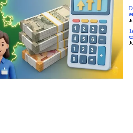
D
ಆ
Ju
T
ಅ
Ju