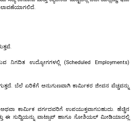
ಬದಲಾವಣೆಯಾಗಲಿದೆ.
್ತವೆ.
ುವ ನಿಗದಿತ ಉದ್ಯೋಗಗಳಲ್ಲಿ (Scheduled Employments)
ುತ್ತದೆ. ಬೆಲೆ ಏರಿಕೆಗೆ ಅನುಗುಣವಾಗಿ ಕಾರ್ಮಿಕರ ಜೀವನ ವೆಚ್ಚವನ್ನು
ು ಅಥವಾ ಕಾರ್ಮಿಕ ವರ್ಗದವರಿಗೆ ಉಪಯುಕ್ತವಾಗಬಹುದು. ಹೆಚ್ಚಿನ
ತು ಈ ಸುದ್ದಿಯನ್ನು ವಾಟ್ಸಾಪ್ ಹಾಗೂ ಸೋಶಿಯಲ್ ಮೀಡಿಯಾದಲ್ಲಿ