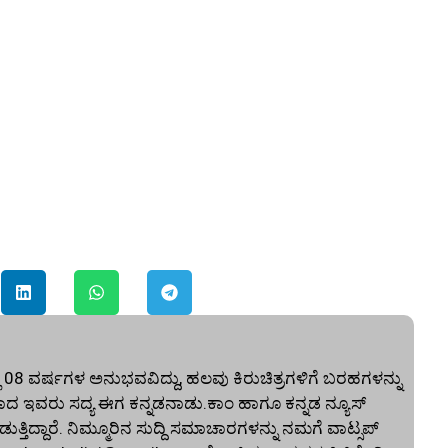
 08 ವರ್ಷಗಳ ಅನುಭವವಿದ್ದು, ಹಲವು ಕಿರುಚಿತ್ರಗಳಿಗೆ ಬರಹಗಳನ್ನು
 ಇವರು ಸದ್ಯ ಈಗ ಕನ್ನಡನಾಡು.ಕಾಂ ಹಾಗೂ ಕನ್ನಡ ನ್ಯೂಸ್‌
 ಮಾಡುತ್ತಿದ್ದಾರೆ. ನಿಮ್ಮೂರಿನ ಸುದ್ದಿ ಸಮಾಚಾರಗಳನ್ನು ನಮಗೆ ವಾಟ್ಸಪ್‌