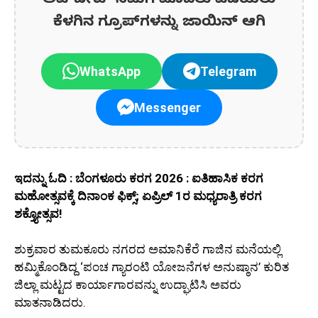
ಅಪ್‌ಡೇಟ್‌ ನಿಮಗೆ ಮೊದಲು ಪಡೆಯಲು
ಕೆಳಗಿನ ಗ್ರೂಪ್‌ಗಳನ್ನು ಜಾಯಿನ್ ಆಗಿ
WhatsApp
Telegram
Messenger
ಇದನ್ನು ಓದಿ : ಬೆಂಗಳೂರು ಕರಗ 2026 : ಐತಿಹಾಸಿಕ ಕರಗ
ಮಹೋತ್ಸವಕ್ಕೆ ದಿನಾಂಕ ಫಿಕ್ಸ್; ಏಪ್ರಿಲ್ 1ರ ಮಧ್ಯರಾತ್ರಿ ಕರಗ
ಶಕ್ತ್ಯೋತ್ಸವ!
ಶುಕ್ರವಾರ ತುಮಕೂರು ನಗರದ ಅಮಾನಿಕೆರೆ ಗಾಜಿನ ಮನೆಯಲ್ಲಿ
ಹಮ್ಮಿಕೊಂಡಿದ್ದ ‘ಪಂಚ ಗ್ಯಾರಂಟಿ ಯೋಜನೆಗಳ ಅನುಷ್ಠಾನ’ ಕುರಿತ
ಜಿಲ್ಲಾ ಮಟ್ಟದ ಕಾರ್ಯಾಗಾರವನ್ನು ಉದ್ಘಾಟಿಸಿ ಅವರು
ಮಾತನಾಡಿದರು.