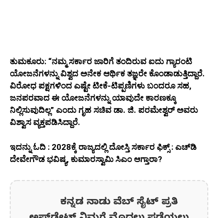
ತುಮಕೂರು: “ನಮ್ಮ ಸರ್ಕಾರ ಜಾರಿಗೆ ತಂದಿರುವ ಐದು ಗ್ಯಾರಂಟಿ
ಯೋಜನೆಗಳನ್ನು ವಿಶ್ವದ ಅನೇಕ ಆರ್ಥಿಕ ತಜ್ಞರೇ ಕೊಂಡಾಡುತ್ತಿದ್ದಾರೆ.
ವಿರೋಧ ಪಕ್ಷಗಳಿಂದ ಎಷ್ಟೇ ಟೀಕೆ-ಟಿಪ್ಪಣಿಗಳು ಬಂದರೂ ಸಹ,
ಜನಪರವಾದ ಈ ಯೋಜನೆಗಳನ್ನು ಯಾವುದೇ ಕಾರಣಕ್ಕೂ
ನಿಲ್ಲಿಸುವುದಿಲ್ಲ” ಎಂದು ಗೃಹ ಸಚಿವ ಡಾ. ಜಿ. ಪರಮೇಶ್ವರ್ ಅವರು
ವಿಶ್ವಾಸ ವ್ಯಕ್ತಪಡಿಸಿದ್ದಾರೆ.
ಇದನ್ನು ಓದಿ : 2028ಕ್ಕೆ ರಾಜ್ಯದಲ್ಲಿ ದೋಸ್ತಿ ಸರ್ಕಾರ ಫಿಕ್ಸ್ : ಎಚ್‌ಡಿ
ದೇವೇಗೌಡ ಭವಿಷ್ಯ, ಕುಮಾರಸ್ವಾಮಿ ಸಿಎಂ ಆಗ್ತಾರಾ?
ಕನ್ನಡ ನಾಡು ವೆಬ್ ಸೈಟ್ ಪ್ರತಿ