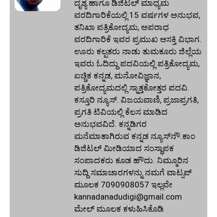
ದೃಶ್ಯ ಹಾಗೂ ಡಿಜಿಟಲ್ ಮಾಧ್ಯಮ
ವರದಿಗಾರಿಕೆಯಲ್ಲಿ 15 ವರ್ಷಗಳ ಅನುಭವ,
ತನಿಖಾ ಪತ್ರಿಕೋದ್ಯಮ, ಅಪರಾಧ
ವರದಿಗಾರಿಕೆ ಇವರ ಪ್ರಮುಖ ಆಸಕ್ತಿ ವಿಭಾಗ.
ಊರು ಕಲ್ಪತರು ನಾಡು ತುಮಕೂರು ಜಿಲ್ಲೆಯ
ಇವರು ಓದಿದ್ದು ಪದವಿಯಲ್ಲಿ ಪತ್ರಿಕೋದ್ಯಮ,
ಐಚ್ಚಿಕ ಕನ್ನಡ, ಮನೋವಿಜ್ಞಾನ,
ಪತ್ರಿಕೋದ್ಯಮದಲ್ಲಿ ಸ್ನಾತ್ತಕೋತ್ತರ ಪದವಿ.
ಕಸ್ತೂರಿ ನ್ಯೂಸ್‌. ವಿಜಯವಾಣಿ, ಪ್ರಜಾಪ್ರಗತಿ,
ಪ್ರಗತಿ ಟಿವಿಯಲ್ಲಿ ಕೆಲಸ ಮಾಡಿದ
ಅನುಭವವಿದೆ. ಕನ್ನಡಿಗರ
ಮನೆಮಾತಾಗಿರುವ ಕನ್ನಡ ನ್ಯೂಸ್‌ನೌ.ಕಾಂ
ಡಿಜಿಟಲ್‌ ಮೀಡಿಯಾದ ಸಂಸ್ಥಾಪಕ
ಸಂಪಾದಕರು ಕೂಡ ಹೌದು. ನಿಮ್ಮೂರಿನ
ಸುದ್ದಿ ಸಮಾಚಾರಗಳನ್ನು ನಮಗೆ ವಾಟ್ಸಪ್‌
ಮೂಲಕ 7090908057 ಇಲ್ಲವೇ
kannadanadudigi@gmail.com
ಮೇಲ್‌ ಮೂಲಕ ಕಳುಹಿಸಿಕೊಡಿ