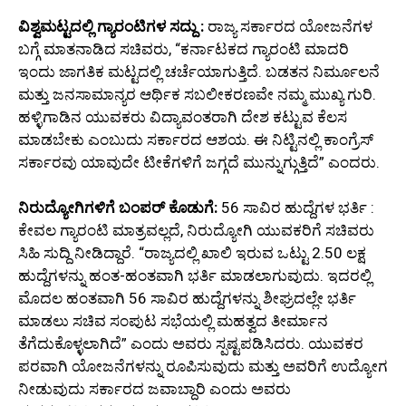
ವಿಶ್ವಮಟ್ಟದಲ್ಲಿ ಗ್ಯಾರಂಟಿಗಳ ಸದ್ದು :
ರಾಜ್ಯ ಸರ್ಕಾರದ ಯೋಜನೆಗಳ
ಬಗ್ಗೆ ಮಾತನಾಡಿದ ಸಚಿವರು, “ಕರ್ನಾಟಕದ ಗ್ಯಾರಂಟಿ ಮಾದರಿ
ಇಂದು ಜಾಗತಿಕ ಮಟ್ಟದಲ್ಲಿ ಚರ್ಚೆಯಾಗುತ್ತಿದೆ. ಬಡತನ ನಿರ್ಮೂಲನೆ
ಮತ್ತು ಜನಸಾಮಾನ್ಯರ ಆರ್ಥಿಕ ಸಬಲೀಕರಣವೇ ನಮ್ಮ ಮುಖ್ಯ ಗುರಿ.
ಹಳ್ಳಿಗಾಡಿನ ಯುವಕರು ವಿದ್ಯಾವಂತರಾಗಿ ದೇಶ ಕಟ್ಟುವ ಕೆಲಸ
ಮಾಡಬೇಕು ಎಂಬುದು ಸರ್ಕಾರದ ಆಶಯ. ಈ ನಿಟ್ಟಿನಲ್ಲಿ ಕಾಂಗ್ರೆಸ್
ಸರ್ಕಾರವು ಯಾವುದೇ ಟೀಕೆಗಳಿಗೆ ಜಗ್ಗದೆ ಮುನ್ನುಗ್ಗುತ್ತಿದೆ” ಎಂದರು.
ನಿರುದ್ಯೋಗಿಗಳಿಗೆ ಬಂಪರ್ ಕೊಡುಗೆ:
56 ಸಾವಿರ ಹುದ್ದೆಗಳ ಭರ್ತಿ :
ಕೇವಲ ಗ್ಯಾರಂಟಿ ಮಾತ್ರವಲ್ಲದೆ, ನಿರುದ್ಯೋಗಿ ಯುವಕರಿಗೆ ಸಚಿವರು
ಸಿಹಿ ಸುದ್ದಿ ನೀಡಿದ್ದಾರೆ. “ರಾಜ್ಯದಲ್ಲಿ ಖಾಲಿ ಇರುವ ಒಟ್ಟು 2.50 ಲಕ್ಷ
ಹುದ್ದೆಗಳನ್ನು ಹಂತ-ಹಂತವಾಗಿ ಭರ್ತಿ ಮಾಡಲಾಗುವುದು. ಇದರಲ್ಲಿ
ಮೊದಲ ಹಂತವಾಗಿ 56 ಸಾವಿರ ಹುದ್ದೆಗಳನ್ನು ಶೀಘ್ರದಲ್ಲೇ ಭರ್ತಿ
ಮಾಡಲು ಸಚಿವ ಸಂಪುಟ ಸಭೆಯಲ್ಲಿ ಮಹತ್ವದ ತೀರ್ಮಾನ
ತೆಗೆದುಕೊಳ್ಳಲಾಗಿದೆ” ಎಂದು ಅವರು ಸ್ಪಷ್ಟಪಡಿಸಿದರು. ಯುವಕರ
ಪರವಾಗಿ ಯೋಜನೆಗಳನ್ನು ರೂಪಿಸುವುದು ಮತ್ತು ಅವರಿಗೆ ಉದ್ಯೋಗ
ನೀಡುವುದು ಸರ್ಕಾರದ ಜವಾಬ್ದಾರಿ ಎಂದು ಅವರು