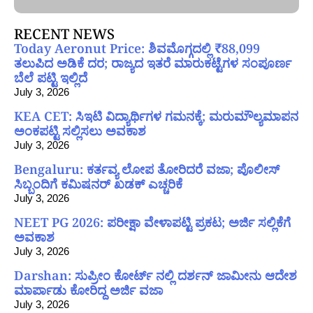
RECENT NEWS
Today Aeronut Price: ಶಿವಮೊಗ್ಗದಲ್ಲಿ ₹88,099
ತಲುಪಿದ ಅಡಿಕೆ ದರ; ರಾಜ್ಯದ ಇತರೆ ಮಾರುಕಟ್ಟೆಗಳ ಸಂಪೂರ್ಣ
ಬೆಲೆ ಪಟ್ಟಿ ಇಲ್ಲಿದೆ
July 3, 2026
KEA CET: ಸಿಇಟಿ ವಿದ್ಯಾರ್ಥಿಗಳ ಗಮನಕ್ಕೆ; ಮರುಮೌಲ್ಯಮಾಪನ
ಅಂಕಪಟ್ಟಿ ಸಲ್ಲಿಸಲು ಅವಕಾಶ
July 3, 2026
Bengaluru: ಕರ್ತವ್ಯ ಲೋಪ ತೋರಿದರೆ ವಜಾ; ಪೊಲೀಸ್
ಸಿಬ್ಬಂದಿಗೆ ಕಮಿಷನರ್ ಖಡಕ್ ಎಚ್ಚರಿಕೆ
July 3, 2026
NEET PG 2026: ಪರೀಕ್ಷಾ ವೇಳಾಪಟ್ಟಿ ಪ್ರಕಟ; ಅರ್ಜಿ ಸಲ್ಲಿಕೆಗೆ
ಅವಕಾಶ
July 3, 2026
Darshan: ಸುಪ್ರೀಂ ಕೋರ್ಟ್ ನಲ್ಲಿ ದರ್ಶನ್ ಜಾಮೀನು ಆದೇಶ
ಮಾರ್ಪಾಡು ಕೋರಿದ್ದ ಅರ್ಜಿ ವಜಾ
July 3, 2026