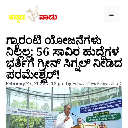
ಗ್ಯಾರಂಟಿ ಯೋಜನೆಗಳು
ನಿಲ್ಲಲ್ಲ: 56 ಸಾವಿರ ಹುದ್ದೆಗಳ
ಭರ್ತಿಗೆ ಗ್ರೀನ್ ಸಿಗ್ನಲ್ ನೀಡಿದ
ಪರಮೇಶ್ವರ್!
February 27, 2026
5:12 pm
by
ಅವಿನಾಶ್‌ ಆರ್‌ ಭೀಮಸಂದ್ರ