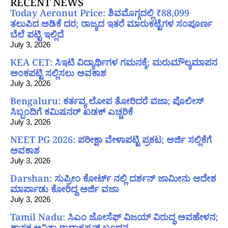
RECENT NEWS
Today Aeronut Price: ಶಿವಮೊಗ್ಗದಲ್ಲಿ ₹88,099
ತಲುಪಿದ ಅಡಿಕೆ ದರ; ರಾಜ್ಯದ ಇತರೆ ಮಾರುಕಟ್ಟೆಗಳ ಸಂಪೂರ್ಣ
ಬೆಲೆ ಪಟ್ಟಿ ಇಲ್ಲಿದೆ
July 3, 2026
KEA CET: ಸಿಇಟಿ ವಿದ್ಯಾರ್ಥಿಗಳ ಗಮನಕ್ಕೆ; ಮರುಮೌಲ್ಯಮಾಪನ
ಅಂಕಪಟ್ಟಿ ಸಲ್ಲಿಸಲು ಅವಕಾಶ
July 3, 2026
Bengaluru: ಕರ್ತವ್ಯ ಲೋಪ ತೋರಿದರೆ ವಜಾ; ಪೊಲೀಸ್
ಸಿಬ್ಬಂದಿಗೆ ಕಮಿಷನರ್ ಖಡಕ್ ಎಚ್ಚರಿಕೆ
July 3, 2026
NEET PG 2026: ಪರೀಕ್ಷಾ ವೇಳಾಪಟ್ಟಿ ಪ್ರಕಟ; ಅರ್ಜಿ ಸಲ್ಲಿಕೆಗೆ
ಅವಕಾಶ
July 3, 2026
Darshan: ಸುಪ್ರೀಂ ಕೋರ್ಟ್ ನಲ್ಲಿ ದರ್ಶನ್ ಜಾಮೀನು ಆದೇಶ
ಮಾರ್ಪಾಡು ಕೋರಿದ್ದ ಅರ್ಜಿ ವಜಾ
July 3, 2026
Tamil Nadu: ಸಿಎಂ ಜೋಸೆಫ್ ವಿಜಯ್ ವಿರುದ್ಧ ಅವಹೇಳನ;
ಶಾಸಕ ಅನಿತಾ ರಾಧಾಕೃಷ್ಣನ್ ಬಂಧನ