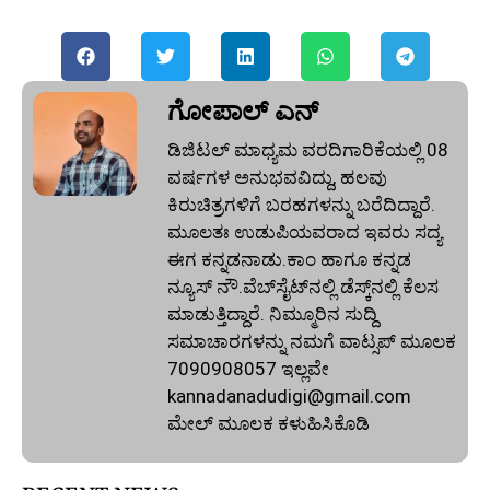
ಗೋಪಾಲ್‌ ಎನ್‌
ಡಿಜಿಟಲ್ ಮಾಧ್ಯಮ ವರದಿಗಾರಿಕೆಯಲ್ಲಿ 08
ವರ್ಷಗಳ ಅನುಭವವಿದ್ದು, ಹಲವು
ಕಿರುಚಿತ್ರಗಳಿಗೆ ಬರಹಗಳನ್ನು ಬರೆದಿದ್ದಾರೆ.
ಮೂಲತಃ ಉಡುಪಿಯವರಾದ ಇವರು ಸದ್ಯ
ಈಗ ಕನ್ನಡನಾಡು.ಕಾಂ ಹಾಗೂ ಕನ್ನಡ
ನ್ಯೂಸ್‌ ನೌ.ವೆಬ್‌ಸೈಟ್‌ನಲ್ಲಿ ಡೆಸ್ಕ್‌ನಲ್ಲಿ ಕೆಲಸ
ಮಾಡುತ್ತಿದ್ದಾರೆ. ನಿಮ್ಮೂರಿನ ಸುದ್ದಿ
ಸಮಾಚಾರಗಳನ್ನು ನಮಗೆ ವಾಟ್ಸಪ್‌ ಮೂಲಕ
7090908057 ಇಲ್ಲವೇ
kannadanadudigi@gmail.com
ಮೇಲ್‌ ಮೂಲಕ ಕಳುಹಿಸಿಕೊಡಿ