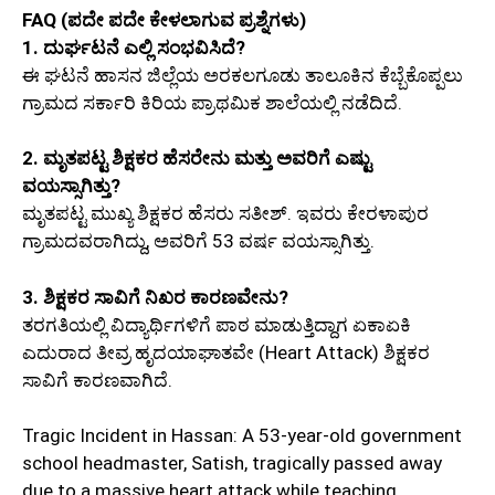
FAQ (ಪದೇ ಪದೇ ಕೇಳಲಾಗುವ ಪ್ರಶ್ನೆಗಳು)
1. ದುರ್ಘಟನೆ ಎಲ್ಲಿ ಸಂಭವಿಸಿದೆ?
ಈ ಘಟನೆ ಹಾಸನ ಜಿಲ್ಲೆಯ ಅರಕಲಗೂಡು ತಾಲೂಕಿನ ಕೆಬ್ಬೆಕೊಪ್ಪಲು
ಗ್ರಾಮದ ಸರ್ಕಾರಿ ಕಿರಿಯ ಪ್ರಾಥಮಿಕ ಶಾಲೆಯಲ್ಲಿ ನಡೆದಿದೆ.
2. ಮೃತಪಟ್ಟ ಶಿಕ್ಷಕರ ಹೆಸರೇನು ಮತ್ತು ಅವರಿಗೆ ಎಷ್ಟು
ವಯಸ್ಸಾಗಿತ್ತು?
ಮೃತಪಟ್ಟ ಮುಖ್ಯ ಶಿಕ್ಷಕರ ಹೆಸರು ಸತೀಶ್. ಇವರು ಕೇರಳಾಪುರ
ಗ್ರಾಮದವರಾಗಿದ್ದು, ಅವರಿಗೆ 53 ವರ್ಷ ವಯಸ್ಸಾಗಿತ್ತು.
3. ಶಿಕ್ಷಕರ ಸಾವಿಗೆ ನಿಖರ ಕಾರಣವೇನು?
ತರಗತಿಯಲ್ಲಿ ವಿದ್ಯಾರ್ಥಿಗಳಿಗೆ ಪಾಠ ಮಾಡುತ್ತಿದ್ದಾಗ ಏಕಾಏಕಿ
ಎದುರಾದ ತೀವ್ರ ಹೃದಯಾಘಾತವೇ (Heart Attack) ಶಿಕ್ಷಕರ
ಸಾವಿಗೆ ಕಾರಣವಾಗಿದೆ.
Tragic Incident in Hassan: A 53-year-old government
school headmaster, Satish, tragically passed away
due to a massive heart attack while teaching