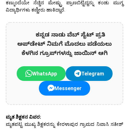
ಕಣ್ಮುಂದೆಯೇ ನೆಚ್ಚಿನ ಮೇಷ್ಟ್ರು ಪ್ರಾಣಬಿಟ್ಟಿದ್ದನ್ನು ಕಂಡು ಮುಗ್ಧ
ವಿದ್ಯಾರ್ಥಿಗಳು ಕಣ್ಣೀರು ಹಾಕಿದ್ದಾರೆ.
ಕನ್ನಡ ನಾಡು ವೆಬ್ ಸೈಟ್ ಪ್ರತಿ
ಅಪ್‌ಡೇಟ್‌ ನಿಮಗೆ ಮೊದಲು ಪಡೆಯಲು
ಕೆಳಗಿನ ಗ್ರೂಪ್‌ಗಳನ್ನು ಜಾಯಿನ್ ಆಗಿ
WhatsApp
Telegram
Messenger
ಮೃತ ಶಿಕ್ಷಕನ ವಿವರ:
ಮೃತಪಟ್ಟ ಮುಖ್ಯ ಶಿಕ್ಷಕರನ್ನು ಕೇರಳಾಪುರ ಗ್ರಾಮದ ನಿವಾಸಿ ಸತೀಶ್