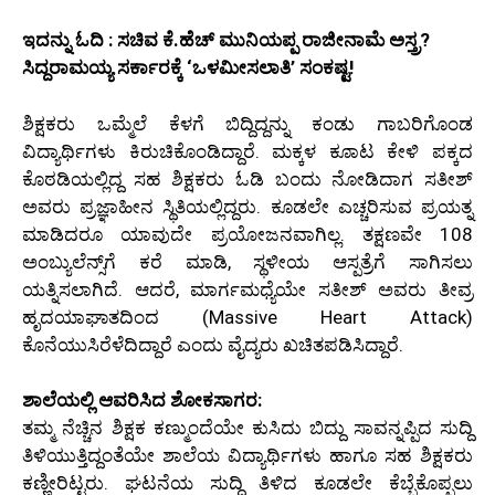
ಇದನ್ನು ಓದಿ : ಸಚಿವ ಕೆ.ಹೆಚ್ ಮುನಿಯಪ್ಪ ರಾಜೀನಾಮೆ ಅಸ್ತ್ರ?
ಸಿದ್ದರಾಮಯ್ಯ ಸರ್ಕಾರಕ್ಕೆ ‘ಒಳಮೀಸಲಾತಿ’ ಸಂಕಷ್ಟ!
ಶಿಕ್ಷಕರು ಒಮ್ಮೆಲೆ ಕೆಳಗೆ ಬಿದ್ದಿದ್ದನ್ನು ಕಂಡು ಗಾಬರಿಗೊಂಡ
ವಿದ್ಯಾರ್ಥಿಗಳು ಕಿರುಚಿಕೊಂಡಿದ್ದಾರೆ. ಮಕ್ಕಳ ಕೂಾಟ ಕೇಳಿ ಪಕ್ಕದ
ಕೊಠಡಿಯಲ್ಲಿದ್ದ ಸಹ ಶಿಕ್ಷಕರು ಓಡಿ ಬಂದು ನೋಡಿದಾಗ ಸತೀಶ್
ಅವರು ಪ್ರಜ್ಞಾಹೀನ ಸ್ಥಿತಿಯಲ್ಲಿದ್ದರು. ಕೂಡಲೇ ಎಚ್ಚರಿಸುವ ಪ್ರಯತ್ನ
ಮಾಡಿದರೂ ಯಾವುದೇ ಪ್ರಯೋಜನವಾಗಿಲ್ಲ. ತಕ್ಷಣವೇ 108
ಅಂಬ್ಯುಲೆನ್ಸ್‌ಗೆ ಕರೆ ಮಾಡಿ, ಸ್ಥಳೀಯ ಆಸ್ಪತ್ರೆಗೆ ಸಾಗಿಸಲು
ಯತ್ನಿಸಲಾಗಿದೆ. ಆದರೆ, ಮಾರ್ಗಮಧ್ಯೆಯೇ ಸತೀಶ್ ಅವರು ತೀವ್ರ
ಹೃದಯಾಘಾತದಿಂದ (Massive Heart Attack)
ಕೊನೆಯುಸಿರೆಳೆದಿದ್ದಾರೆ ಎಂದು ವೈದ್ಯರು ಖಚಿತಪಡಿಸಿದ್ದಾರೆ.
ಶಾಲೆಯಲ್ಲಿ ಆವರಿಸಿದ ಶೋಕಸಾಗರ:
ತಮ್ಮ ನೆಚ್ಚಿನ ಶಿಕ್ಷಕ ಕಣ್ಮುಂದೆಯೇ ಕುಸಿದು ಬಿದ್ದು ಸಾವನ್ನಪ್ಪಿದ ಸುದ್ದಿ
ತಿಳಿಯುತ್ತಿದ್ದಂತೆಯೇ ಶಾಲೆಯ ವಿದ್ಯಾರ್ಥಿಗಳು ಹಾಗೂ ಸಹ ಶಿಕ್ಷಕರು
ಕಣ್ಣೀರಿಟ್ಟರು. ಘಟನೆಯ ಸುದ್ದಿ ತಿಳಿದ ಕೂಡಲೇ ಕೆಬ್ಬೆಕೊಪ್ಪಲು