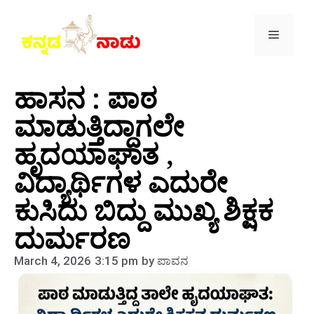
ಹಾಸನ : ಪಾಠ
ಮಾಡುತ್ತಿದ್ದಾಗಲೇ
ಹೃದಯಾಘಾತ ,
ವಿದ್ಯಾರ್ಥಿಗಳ ಎದುರೇ
ಕುಸಿದು ಬಿದ್ದು ಮುಖ್ಯ ಶಿಕ್ಷಕ
ದುರ್ಮರಣ
March 4, 2026
3:15 pm
by
ಪಾವನ