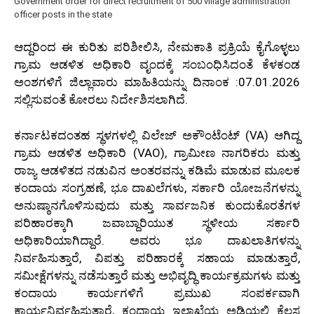
Government order for direct recruitment of 500 village administration
officer posts in the state
ಆದ್ದರಿಂದ ಈ ಕುರಿತು ಪರಿಶೀಲಿಸಿ, ನೇಮಕಾತಿ ಪ್ರಕ್ರಿಯೆ ಕೈಗೊಳ್ಳಲು
ಗ್ರಾಮ ಆಡಳಿತ ಅಧಿಕಾರಿ ವೃಂದಕ್ಕೆ ಸಂಬಂಧಿಸಿದಂತೆ ಕೆಳಕಂಡ
ಅಂಶಗಳಿಗೆ ಜಿಲ್ಲಾವಾರು ಮಾಹಿತಿಯನ್ನು ದಿನಾಂಕ :07.01.2026
ಸಲ್ಲಿಸುವಂತೆ ಕೋರಲು ನಿರ್ದೇಶಿಸಲಾಗಿದೆ.
ಕರ್ನಾಟಕದಂತಹ ಸ್ಥಳಗಳಲ್ಲಿ ವಿಲೇಜ್ ಅಕೌಂಟೆಂಟ್ (VA) ಆಗಿದ್ದ
ಗ್ರಾಮ ಆಡಳಿತ ಅಧಿಕಾರಿ (VAO), ಗ್ರಾಮೀಣ ನಾಗರಿಕರು ಮತ್ತು
ರಾಜ್ಯ ಆಡಳಿತದ ನಡುವಿನ ಅಂತರವನ್ನು ಕಡಿಮೆ ಮಾಡುವ ಮೂಲಕ
ಕಂದಾಯ ಸಂಗ್ರಹಣೆ, ಭೂ ದಾಖಲೆಗಳು, ಸರ್ಕಾರಿ ಯೋಜನೆಗಳನ್ನು
ಅನುಷ್ಠಾನಗೊಳಿಸುವುದು ಮತ್ತು ಸಾರ್ವಜನಿಕ ಕುಂದುಕೊರತೆಗಳ
ಪರಿಹಾರಕ್ಕಾಗಿ ಜವಾಬ್ದಾರಿಯುತ ಸ್ಥಳೀಯ ಸರ್ಕಾರಿ
ಅಧಿಕಾರಿಯಾಗಿದ್ದಾರೆ. ಅವರು ಭೂ ದಾಖಲಾತಿಗಳನ್ನು
ನಿರ್ವಹಿಸುತ್ತಾರೆ, ವಿಪತ್ತು ಪರಿಹಾರಕ್ಕೆ ಸಹಾಯ ಮಾಡುತ್ತಾರೆ,
ಸಮೀಕ್ಷೆಗಳನ್ನು ನಡೆಸುತ್ತಾರೆ ಮತ್ತು ಅಭಿವೃದ್ಧಿ ಕಾರ್ಯಕ್ರಮಗಳು ಮತ್ತು
ಕಂದಾಯ ಕಾರ್ಯಗಳಿಗೆ ಪ್ರಮುಖ ಸಂಪರ್ಕವಾಗಿ
ಕಾರ್ಯನಿರ್ವಹಿಸುತ್ತಾರೆ, ಕಂದಾಯ ಇಲಾಖೆಯ ಅಡಿಯಲ್ಲಿ ಕೆಲಸ