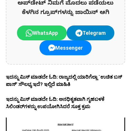
ಅಪ್‌ಡೇಟ್‌ ನಿಮಗೆ ಮೊದಲು ಪಡೆಯಲು
ಕೆಳಗಿನ ಗ್ರೂಪ್‌ಗಳನ್ನು ಜಾಯಿನ್ ಆಗಿ
WhatsApp
Telegram
Messenger
ಇದನ್ನು ಮಿಸ್‌ ಮಾಡದೇ ಓದಿ: ರಾಜ್ಯದಲ್ಲಿ ಯಾರಿಗೆಲ್ಲಾ `ಉಚಿತ ಬಸ್
ಪಾಸ್’ ಸೌಲಭ್ಯ ಇದೆ? ಇಲ್ಲಿದೆ ಮಾಹಿತಿ
ಇದನ್ನು ಮಿಸ್‌ ಮಾಡದೇ ಓದಿ: ಅನಧಿಕೃತವಾಗಿ ಗೃಹಬಳಕೆ
ಸಿಲಿಂಡರ್‌ಗಳನ್ನು ಉಪಯೋಗಿಸಿದರೆ ಸೂಕ್ತ ಕ್ರಮ