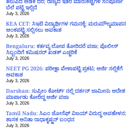
ತಲುಪಿದ ಅಡಿಕೆ ದರ; ರಾಜ್ಯದ ಇತರೆ ಮಾರುಕಟ್ಟೆಗಳ ಸಂಪೂರ್ಣ
ಬೆಲೆ ಪಟ್ಟಿ ಇಲ್ಲಿದೆ
July 3, 2026
KEA CET: ಸಿಇಟಿ ವಿದ್ಯಾರ್ಥಿಗಳ ಗಮನಕ್ಕೆ; ಮರುಮೌಲ್ಯಮಾಪನ
ಅಂಕಪಟ್ಟಿ ಸಲ್ಲಿಸಲು ಅವಕಾಶ
July 3, 2026
Bengaluru: ಕರ್ತವ್ಯ ಲೋಪ ತೋರಿದರೆ ವಜಾ; ಪೊಲೀಸ್
ಸಿಬ್ಬಂದಿಗೆ ಕಮಿಷನರ್ ಖಡಕ್ ಎಚ್ಚರಿಕೆ
July 3, 2026
NEET PG 2026: ಪರೀಕ್ಷಾ ವೇಳಾಪಟ್ಟಿ ಪ್ರಕಟ; ಅರ್ಜಿ ಸಲ್ಲಿಕೆಗೆ
ಅವಕಾಶ
July 3, 2026
Darshan: ಸುಪ್ರೀಂ ಕೋರ್ಟ್ ನಲ್ಲಿ ದರ್ಶನ್ ಜಾಮೀನು ಆದೇಶ
ಮಾರ್ಪಾಡು ಕೋರಿದ್ದ ಅರ್ಜಿ ವಜಾ
July 3, 2026
Tamil Nadu: ಸಿಎಂ ಜೋಸೆಫ್ ವಿಜಯ್ ವಿರುದ್ಧ ಅವಹೇಳನ;
ಶಾಸಕ ಅನಿತಾ ರಾಧಾಕೃಷ್ಣನ್ ಬಂಧನ
July 3, 2026