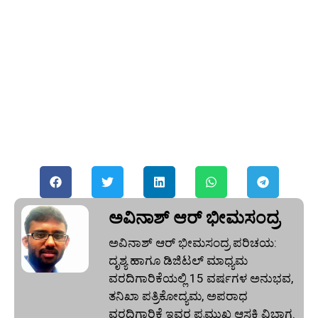
ಅವಿನಾಶ್‌ ಆರ್‌ ಭೀಮಸಂದ್ರ
ಅವಿನಾಶ್‌ ಆರ್‌ ಭೀಮಸಂದ್ರ ಪರಿಚಯ:
ದೃಶ್ಯ ಹಾಗೂ ಡಿಜಿಟಲ್ ಮಾಧ್ಯಮ
ವರದಿಗಾರಿಕೆಯಲ್ಲಿ 15 ವರ್ಷಗಳ ಅನುಭವ,
ತನಿಖಾ ಪತ್ರಿಕೋದ್ಯಮ, ಅಪರಾಧ
ವರದಿಗಾರಿಕೆ ಇವರ ಪ್ರಮುಖ ಆಸಕ್ತಿ ವಿಭಾಗ.