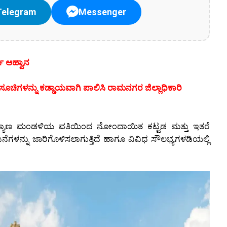
Telegram
Messenger
ಜಿ ಆಹ್ವಾನ
ಸೂಚಿಗಳನ್ನು ಕಡ್ಡಾಯವಾಗಿ ಪಾಲಿಸಿ ರಾಮನಗರ ಜಿಲ್ಲಾಧಿಕಾರಿ
 ಕಲ್ಯಾಣ ಮ೦ಡಳಿಯ ವತಿಯಿ೦ದ ನೋ೦ದಾಯಿತ ಕಟ್ಟಡ ಮತ್ತು ಇತರೆ
ೆಗಳನ್ನು ಜಾರಿಗೊಳಿಸಲಾಗುತ್ತಿದೆ ಹಾಗೂ ವಿವಿಧ ಸೌಲಭ್ಯಗಳಡಿಯಲ್ಲಿ