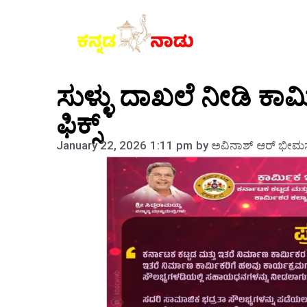
ಸುಳ್ಳು ದಾಖಲೆ ನೀಡಿ ಕಾರ್
ಫಿಕ್ಸ್
January 22, 2026
1:11 pm
by
ಅವಿನಾಶ್‌ ಆರ್‌ ಭೀಮಸ