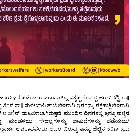
ೆ ಸಹಾಯಧನ ಪಡೆಯಲು ಮು೦ದಾಗಿದ್ದ ಸತ್ಯಪ್ಪ ಕೆಂಚಪ್ಪ ಹಣಬರಟ್ಟಿ ಸಾ||
ಶಿ೦ದೆ ಸಾ|| ಸುಳೇಬಾವಿ ತಾಜಿ ಬೆಳಗಾವಿ ಇವರನ್ನು ಪತ್ತೆಹಚ್ಚಿ ಬೆಳಗಾವಿ
ಆರ್ಿ ದಾಖಲಿಸಲಾಗಿರುತ್ತದೆ. ಮು೦ದಿನ ದಿನಗಳಲ್ಲಿ ಇನ್ನೂ ಹೆಚ್ಚಿನ
್ತಿದ್ದು, ಮ೦ಡಳಿಯ ಸೌಲಭ್ಯಗಳನ್ನು ದಾಖಲೆಗಳನ್ನು ಪಡೆಯಲು/
ಕ್ಷಾರ್ಹ ಅಪರಾಧವೆ೦ದು ಅವರ ವಿರುದ್ಧ ಇನ್ನೂ ಹೆಚ್ಚಿನ ಕಠಿಣ ಕ್ರಮ