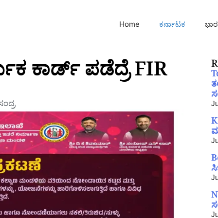
Home
ಕರ್ನಾಟಕ
ಭಾರ
ಮಿಕ ಕಾರ್ಡ್ ಪಡೆದ್ರೆ FIR
R
T
ತ
ಸಂ
ಂದ್ರ
Ju
K
ಮ
Ju
B
ಸ
Ju
N
ಸ
Ju