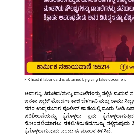
FIR fixed if labor card is obtained by giving false document
ಅದಾಗ್ಯೂ, ತಿರುಚಿದ/ಸುಳ್ಳು ದಾಖಲೆಗಳನ್ನು ಸಲ್ಲಿಸಿ ಮದುವ
ಜನತಾ ಪ್ಲಾಟ್ ಮೋದಗಾ ತಾಜಿ ಬೆಳಗಾವಿ ಮತ್ತು ರಾಮು ಸಿದ್ದಪ್ಪ 
ನಗರ ಉದ್ಯಮಬಾಗ ಪೊಲೀಸ್ ಠಾಣೆಯಲ್ಲಿ ದೂರು ನೀಡಿ ಎಫ್‌.ಐ.
ಪರಿಶೀಲನೆಯನ್ನು ಕೈಗೊಳ್ಳಲು ಕ್ರಮ ಕೈಗೊಳ್ಳಲಾಗುತ
ನೋ೦ದಣಿಯಾಗಲು ನಕಲಿ/ತಿರುಚಿದ/ಸುಳ್ಳು ಸಲ್ಲಿಸುವುದು ಶಿ
ಕೈಗೊಳ್ಳಲಾಗುವುದು ಎ೦ದು ಈ ಮೂಲಕ ತಿಳಿಸಿದೆ.