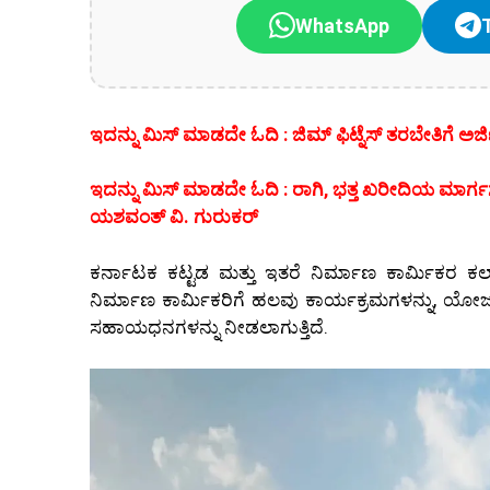
WhatsApp
ಇದನ್ನು ಮಿಸ್‌ ಮಾಡದೇ ಓದಿ : ಜಿಮ್ ಫಿಟ್ನೆಸ್ ತರಬೇತಿಗೆ ಅರ್
ಇದನ್ನು ಮಿಸ್‌ ಮಾಡದೇ ಓದಿ : ರಾಗಿ, ಭತ್ತ ಖರೀದಿಯ ಮಾರ್ಗ
ಯಶವಂತ್ ವಿ. ಗುರುಕರ್
ಕರ್ನಾಟಕ ಕಟ್ಟಡ ಮತ್ತು ಇತರೆ ನಿರ್ಮಾಣ ಕಾರ್ಮಿಕರ
ನಿರ್ಮಾಣ ಕಾರ್ಮಿಕರಿಗೆ ಹಲವು ಕಾರ್ಯಕ್ರಮಗಳನ್ನು, ಯೋಜನ
ಸಹಾಯಧನಗಳನ್ನು ನೀಡಲಾಗುತ್ತಿದೆ.