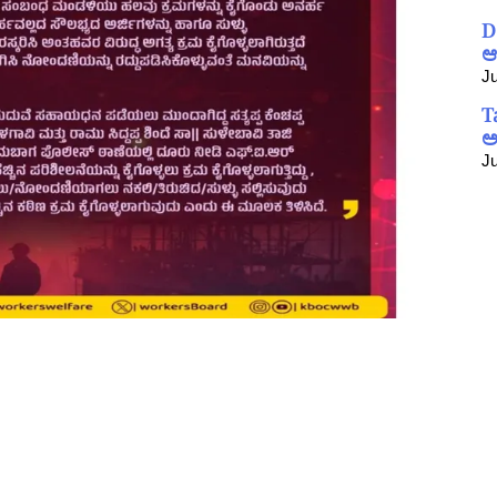
D
ಆ
Ju
T
ಅ
Ju