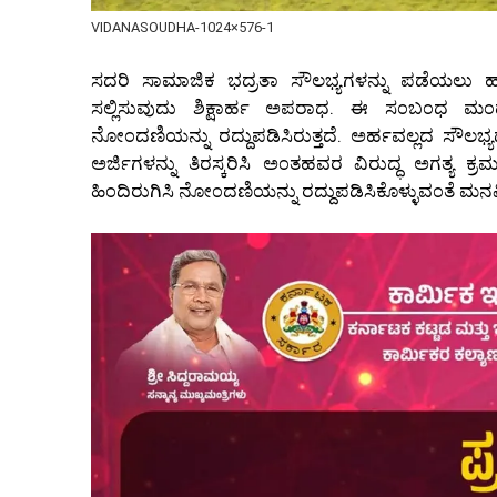
VIDANASOUDHA-1024×576-1
ಸದರಿ ಸಾಮಾಜಿಕ ಭದ್ರತಾ ಸೌಲಭ್ಯಗಳನ್ನು ಪಡೆಯಲು ಹ
ಸಲ್ಲಿಸುವುದು ಶಿಕ್ಷಾರ್ಹ ಅಪರಾಧ. ಈ ಸ೦ಬ೦ಧ ಮ
ನೋ೦ದಣಿಯನ್ನು ರದ್ದುಪಡಿಸಿರುತ್ತದೆ. ಅರ್ಹವಲ್ಲದ ಸೌಲಭ
ಅರ್ಜಿಗಳನ್ನು ತಿರಸ್ಕರಿಸಿ ಅ೦ತಹವರ ವಿರುದ್ಧ ಅಗತ್ಯ ಕ್ರ
ಹಿ೦ದಿರುಗಿಸಿ ನೋ೦ದಣಿಯನ್ನು ರದ್ದುಪಡಿಸಿಕೊಳ್ಳುವ೦ತೆ ಮನ