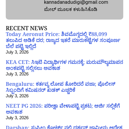
kannadanadudigi@gmail.com
ಮೇಲ್‌ ಮೂಲಕ ಕಳುಹಿಸಿಕೊಡಿ
RECENT NEWS
Today Aeronut Price: ಶಿವಮೊಗ್ಗದಲ್ಲಿ ₹88,099
ತಲುಪಿದ ಅಡಿಕೆ ದರ; ರಾಜ್ಯದ ಇತರೆ ಮಾರುಕಟ್ಟೆಗಳ ಸಂಪೂರ್ಣ
ಬೆಲೆ ಪಟ್ಟಿ ಇಲ್ಲಿದೆ
July 3, 2026
KEA CET: ಸಿಇಟಿ ವಿದ್ಯಾರ್ಥಿಗಳ ಗಮನಕ್ಕೆ; ಮರುಮೌಲ್ಯಮಾಪನ
ಅಂಕಪಟ್ಟಿ ಸಲ್ಲಿಸಲು ಅವಕಾಶ
July 3, 2026
Bengaluru: ಕರ್ತವ್ಯ ಲೋಪ ತೋರಿದರೆ ವಜಾ; ಪೊಲೀಸ್
ಸಿಬ್ಬಂದಿಗೆ ಕಮಿಷನರ್ ಖಡಕ್ ಎಚ್ಚರಿಕೆ
July 3, 2026
NEET PG 2026: ಪರೀಕ್ಷಾ ವೇಳಾಪಟ್ಟಿ ಪ್ರಕಟ; ಅರ್ಜಿ ಸಲ್ಲಿಕೆಗೆ
ಅವಕಾಶ
July 3, 2026
Darshan: ಸುಪ್ರೀಂ ಕೋರ್ಟ್ ನಲ್ಲಿ ದರ್ಶನ್ ಜಾಮೀನು ಆದೇಶ