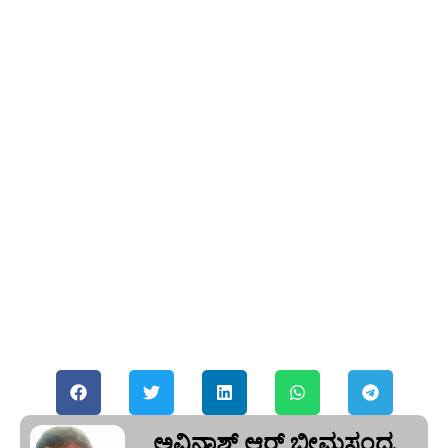
ಅವಿನಾಶ್‌ ಆರ್‌ ಭೀಮಸಂದ್ರ