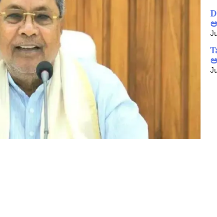
D
ಆ
Ju
T
ಅ
Ju