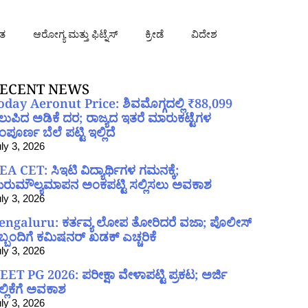
ತ
ಆರೋಗ್ಯ ಮತ್ತು ಫಿಟ್ನೆಸ್
ಕ್ರೀಡೆ
ವಿದೇಶ
ECENT NEWS
oday Aeronut Price: ಶಿವಮೊಗ್ಗದಲ್ಲಿ ₹88,099
ಲುಪಿದ ಅಡಿಕೆ ದರ; ರಾಜ್ಯದ ಇತರೆ ಮಾರುಕಟ್ಟೆಗಳ
ಪೂರ್ಣ ಬೆಲೆ ಪಟ್ಟಿ ಇಲ್ಲಿದೆ
ly 3, 2026
EA CET: ಸಿಇಟಿ ವಿದ್ಯಾರ್ಥಿಗಳ ಗಮನಕ್ಕೆ;
ರುಮೌಲ್ಯಮಾಪನ ಅಂಕಪಟ್ಟಿ ಸಲ್ಲಿಸಲು ಅವಕಾಶ
ly 3, 2026
engaluru: ಕರ್ತವ್ಯ ಲೋಪ ತೋರಿದರೆ ವಜಾ; ಪೊಲೀಸ್
ಿಬ್ಬಂದಿಗೆ ಕಮಿಷನರ್ ಖಡಕ್ ಎಚ್ಚರಿಕೆ
ly 3, 2026
EET PG 2026: ಪರೀಕ್ಷಾ ವೇಳಾಪಟ್ಟಿ ಪ್ರಕಟ; ಅರ್ಜಿ
ಲ್ಲಿಕೆಗೆ ಅವಕಾಶ
ly 3, 2026