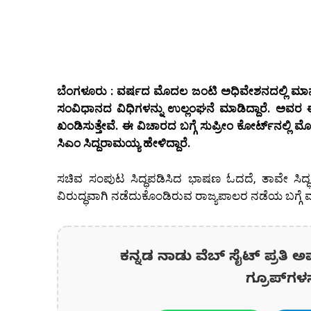
ಬೆಂಗಳೂರು : ವರ್ಷದ ಮೊದಲ ಜಂಟಿ ಅಧಿವೇಶನದಲ್ಲಿ ಮಾನ್
ಸಂವಿಧಾನದ ವಿಧಿಗಳನ್ನು ಉಲ್ಲಂಘನೆ ಮಾಡಿದ್ದಾರೆ. ಅವರ
ಖಂಡಿಸುತ್ತೇವೆ. ಈ ವಿಚಾರದ ಬಗ್ಗೆ ಸುಪ್ರೀಂ ಕೋರ್ಟ್‌ನಲ್ಲಿ
ಸಿಎಂ ಸಿದ್ದರಾಮಯ್ಯ ಹೇಳಿದ್ದಾರೆ.
ಸಚಿವ ಸಂಪುಟ ಸಿದ್ಧಪಡಿಸಿದ ಭಾಷಣ ಓದದೆ, ತಾವೇ ಸಿ
ವಿರುದ್ಧವಾಗಿ ನಡೆದುಕೊಂಡಿರುವ ರಾಜ್ಯಪಾಲರ ನಡೆಯ ಬಗ್ಗೆ ಮುಖ
ಕನ್ನಡ ನಾಡು ವೆಬ್ ಸೈಟ್ ಪ್ರತಿ ಅ
ಗ್ರೂಪ್‌ಗಳ