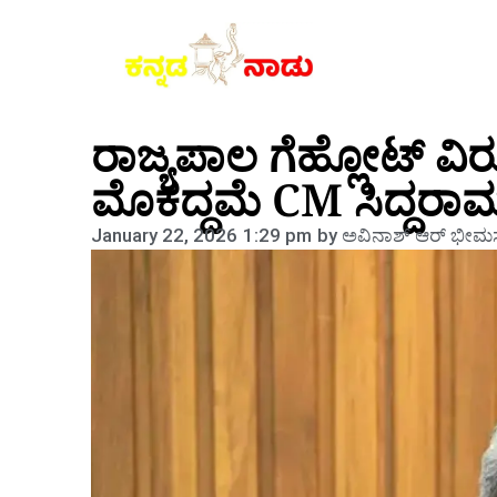
ರಾಜ್ಯಪಾಲ ಗೆಹ್ಲೋಟ್ ವಿರು
ಮೊಕದ್ದಮೆ CM ಸಿದ್ದರಾ
January 22, 2026
1:29 pm
by
ಅವಿನಾಶ್‌ ಆರ್‌ ಭೀಮಸ