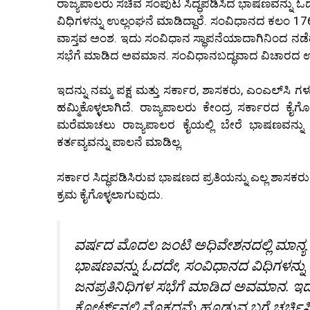
ರಾಜ್ಯಪಾಲರು ಸಚಿವ ಸಂಪುಟ ಸಿದ್ಧಪಡಿಸಿದ ಭಾಷಣವನ್ನು 
ವಿಧಿಗಳನ್ನು ಉಲ್ಲಂಘನೆ ಮಾಡಿದ್ದಾರೆ. ಸಂವಿಧಾನದ ಕಲಂ 1
ವಾಸ್ತವ ಅಂಶ. ಇದು ಸಂವಿಧಾನ ಸ್ಥಾಪನೆಯಾದಾಗಿನಿಂದ ನಡೆದ
ಸಭೆಗೆ ಮಾಡಿದ ಅವಮಾನ. ಸಂವಿಧಾನಬದ್ಧವಾದ ವಿಚಾರದ ಉ
ಇದನ್ನು ನಮ್ಮ ಪಕ್ಷ ಮತ್ತು ಸರ್ಕಾರ, ಶಾಸಕರು, ಎಂಎಲ್‌ಸಿ 
ಹಮ್ಮಿಕೊಳ್ಳಲಾಗಿದೆ. ರಾಜ್ಯಪಾಲರು ಕೇಂದ್ರ ಸರ್ಕಾರದ ಕೈಗೊ
ಮರೆಮಾಚಲು ರಾಜ್ಯಪಾಲರ ಕೈಯಲ್ಲಿ ಬೇರೆ ಭಾಷಣವನ್ನು ಓದ
ಕರ್ತವ್ಯವನ್ನು ಪಾಲನೆ ಮಾಡಿಲ್ಲ.
ಸರ್ಕಾರ ಸಿದ್ಧಪಡಿಸಿರುವ ಭಾಷಣದ ಪ್ರತಿಯನ್ನು ಎಲ್ಲ ಶಾಸಕರು 
ಕ್ರಮ ಕೈಗೊಳ್ಳಲಾಗುವುದು.
ವರ್ಷದ ಮೊದಲ ಜಂಟಿ ಅಧಿವೇಶನದಲ್ಲಿ ಮಾನ್ಯ ರ
ಭಾಷಣವನ್ನು ಓದದೇ, ಸಂವಿಧಾನದ ವಿಧಿಗಳನ್ನು 
ಜನಪ್ರತಿನಿಧಿಗಳ ಸಭೆಗೆ ಮಾಡಿದ ಅವಮಾನ. ಇದನ್ನ
ಕೋರ್ಟ್‌ನಲ್ಲಿ ಮೊಕದ್ದಮೆ ಹೂಡುವ ಬಗ್ಗೆ ಚರ್ಚ