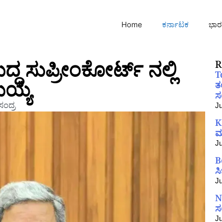
Home
ಕರ್ನಾಟಕ
ಭಾರ
ದ್ಧ ಸುಪ್ರೀಂಕೋರ್ಟ್ ನಲ್ಲಿ
R
T
ಮಯ್ಯ
ತ
ಸಂ
ಂದ್ರ
Ju
K
ಮ
Ju
B
ಸ
Ju
N
ಸ
Ju