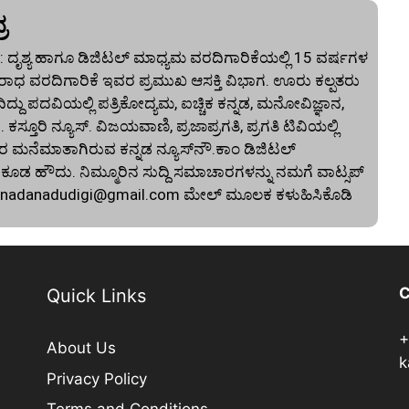
ರ
 ದೃಶ್ಯ ಹಾಗೂ ಡಿಜಿಟಲ್ ಮಾಧ್ಯಮ ವರದಿಗಾರಿಕೆಯಲ್ಲಿ 15 ವರ್ಷಗಳ
ಾಧ ವರದಿಗಾರಿಕೆ ಇವರ ಪ್ರಮುಖ ಆಸಕ್ತಿ ವಿಭಾಗ. ಊರು ಕಲ್ಪತರು
ದು ಪದವಿಯಲ್ಲಿ ಪತ್ರಿಕೋದ್ಯಮ, ಐಚ್ಚಿಕ ಕನ್ನಡ, ಮನೋವಿಜ್ಞಾನ,
. ಕಸ್ತೂರಿ ನ್ಯೂಸ್‌. ವಿಜಯವಾಣಿ, ಪ್ರಜಾಪ್ರಗತಿ, ಪ್ರಗತಿ ಟಿವಿಯಲ್ಲಿ
 ಮನೆಮಾತಾಗಿರುವ ಕನ್ನಡ ನ್ಯೂಸ್‌ನೌ.ಕಾಂ ಡಿಜಿಟಲ್‌
 ಹೌದು. ನಿಮ್ಮೂರಿನ ಸುದ್ದಿ ಸಮಾಚಾರಗಳನ್ನು ನಮಗೆ ವಾಟ್ಸಪ್‌
nnadanadudigi@gmail.com
ಮೇಲ್‌ ಮೂಲಕ ಕಳುಹಿಸಿಕೊಡಿ
C
Quick Links
+
About Us
k
Privacy Policy