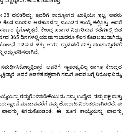
 ಸಣ್ಣ ರೈತರಿಗೆ ಅನುಕೂಲವಾಗಿತ್ತು.
.28 ದಲಿತರಿದ್ದು, ಇವರಿಗೆ ಉದ್ಯೋಗದ ಖಾತ್ರಿಯೇ ಇಲ್ಲ. ಅವರು
ಯೇ ಕೆಲಸ ಮಾಡುವ ಅವಕಾಶವನ್ನು ಮುಂಚಿನ ಕಾಯ್ದೆ ಕಲ್ಪಿಸಿತ್ತು. ಆದರೆ
ರ್ಕಾರ ಕೈಗೊಳ್ಳುತ್ತದೆ. ಕೇಂದ್ರ ಸರ್ಕಾರ ನಿರ್ಧರಿಸುವ ಕಡೆಗಳಲ್ಲಿ ಬಡ
 ವರ್ಷದ 365 ದಿನಗಳಲ್ಲಿ ಯಾವಾಗಾಲಾದರೂ ಕೆಲಸ ಕೊಡಬಹುದಾಗಿದ್ದು,
ರಿಯಾಯೋಜನೆ ರಚಿಸುವ ಹಕ್ಕು ಆಯಾ ಗ್ರಾಮಸಭೆ ಮತ್ತು ಪಂಚಾಯ್ತಿಗಳಿಗೆ
 ರದ್ದು ಪಡಿಸಲಾಗಿದೆ.
ಿಸಿಕೊಳ್ಳುತ್ತಿದ್ದಾರೆ. ಅವರಿಗೆ ಸ್ವಾತಂತ್ರ್ಯವಿಲ್ಲ ಹಾಗೂ ಕೇಂದ್ರದ
ತಿದ್ದಾರೆ. ಆದರೆ ಆಡಳಿತ ಪಕ್ಷವಾಗಿ ನಮಗೆ ಅದರ ಬಗ್ಗೆ ವಿರೋಧವಿದ್ದು,
ದೆಯನ್ನು ರದ್ದುಗೊಳಿಸಬೇಕೆಂಬುದು ನಮ್ಮ ಉದ್ದೇಶ. ನಮ್ಮ ಪಕ್ಷ ಮತ್ತು
ಗಾ ಮರುಸ್ಥಾಪನೆ ಮಾಡುವವರೆಗೆ ನಮ್ಮ ಹೋರಾಟ ನಿರಂತರವಾಗಿರಲಿದೆ. ಈ
 ವಾಪಸ್ಸು ತೆಗೆದುಕೊಂಡಂತೆ, ಈ ಹೊಸ ಕಾಯ್ದೆಯನ್ನು ವಾಪಸ್ಸು