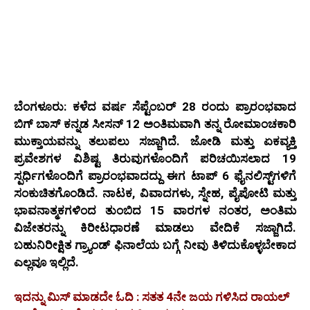
ಬೆಂಗಳೂರು: ಕಳೆದ ವರ್ಷ ಸೆಪ್ಟೆಂಬರ್ 28 ರಂದು ಪ್ರಾರಂಭವಾದ
ಬಿಗ್ ಬಾಸ್ ಕನ್ನಡ ಸೀಸನ್ 12 ಅಂತಿಮವಾಗಿ ತನ್ನ ರೋಮಾಂಚಕಾರಿ
ಮುಕ್ತಾಯವನ್ನು ತಲುಪಲು ಸಜ್ಜಾಗಿದೆ. ಜೋಡಿ ಮತ್ತು ಏಕವ್ಯಕ್ತಿ
ಪ್ರವೇಶಗಳ ವಿಶಿಷ್ಟ ತಿರುವುಗಳೊಂದಿಗೆ ಪರಿಚಯಿಸಲಾದ 19
ಸ್ಪರ್ಧಿಗಳೊಂದಿಗೆ ಪ್ರಾರಂಭವಾದದ್ದು ಈಗ ಟಾಪ್ 6 ಫೈನಲಿಸ್ಟ್‌ಗಳಿಗೆ
ಸಂಕುಚಿತಗೊಂಡಿದೆ. ನಾಟಕ, ವಿವಾದಗಳು, ಸ್ನೇಹ, ಪೈಪೋಟಿ ಮತ್ತು
ಭಾವನಾತ್ಮಕಗಳಿಂದ ತುಂಬಿದ 15 ವಾರಗಳ ನಂತರ, ಅಂತಿಮ
ವಿಜೇತರನ್ನು ಕಿರೀಟಧಾರಣೆ ಮಾಡಲು ವೇದಿಕೆ ಸಜ್ಜಾಗಿದೆ.
ಬಹುನಿರೀಕ್ಷಿತ ಗ್ರ್ಯಾಂಡ್ ಫಿನಾಲೆಯ ಬಗ್ಗೆ ನೀವು ತಿಳಿದುಕೊಳ್ಳಬೇಕಾದ
ಎಲ್ಲವೂ ಇಲ್ಲಿದೆ.
ಇದನ್ನು ಮಿಸ್ ಮಾಡದೇ ಓದಿ : ಸತತ 4ನೇ ಜಯ ಗಳಿಸಿದ ರಾಯಲ್