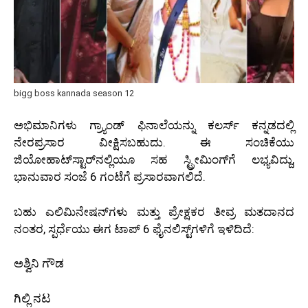
bigg boss kannada season 12
ಅಭಿಮಾನಿಗಳು ಗ್ರ್ಯಾಂಡ್ ಫಿನಾಲೆಯನ್ನು ಕಲರ್ಸ್ ಕನ್ನಡದಲ್ಲಿ
ನೇರಪ್ರಸಾರ ವೀಕ್ಷಿಸಬಹುದು. ಈ ಸಂಚಿಕೆಯು
ಜಿಯೋಹಾಟ್‌ಸ್ಟಾರ್‌ನಲ್ಲಿಯೂ ಸಹ ಸ್ಟ್ರೀಮಿಂಗ್‌ಗೆ ಲಭ್ಯವಿದ್ದು,
ಭಾನುವಾರ ಸಂಜೆ 6 ಗಂಟೆಗೆ ಪ್ರಸಾರವಾಗಲಿದೆ.
ಬಹು ಎಲಿಮಿನೇಷನ್‌ಗಳು ಮತ್ತು ಪ್ರೇಕ್ಷಕರ ತೀವ್ರ ಮತದಾನದ
ನಂತರ, ಸ್ಪರ್ಧೆಯು ಈಗ ಟಾಪ್ 6 ಫೈನಲಿಸ್ಟ್‌ಗಳಿಗೆ ಇಳಿದಿದೆ:
ಅಶ್ವಿನಿ ಗೌಡ
ಗಿಲ್ಲಿ ನಟ