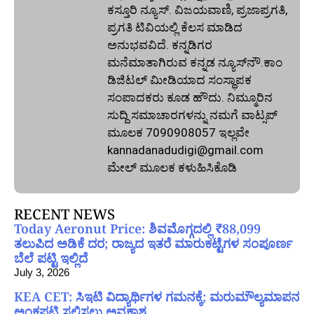
ಕಸ್ತೂರಿ ನ್ಯೂಸ್‌. ವಿಜಯವಾಣಿ, ಪ್ರಜಾಪ್ರಗತಿ,
ಪ್ರಗತಿ ಟಿವಿಯಲ್ಲಿ ಕೆಲಸ ಮಾಡಿದ
ಅನುಭವವಿದೆ. ಕನ್ನಡಿಗರ
ಮನೆಮಾತಾಗಿರುವ ಕನ್ನಡ ನ್ಯೂಸ್‌ನೌ.ಕಾಂ
ಡಿಜಿಟಲ್‌ ಮೀಡಿಯಾದ ಸಂಸ್ಥಾಪಕ
ಸಂಪಾದಕರು ಕೂಡ ಹೌದು. ನಿಮ್ಮೂರಿನ
ಸುದ್ದಿ ಸಮಾಚಾರಗಳನ್ನು ನಮಗೆ ವಾಟ್ಸಪ್‌
ಮೂಲಕ 7090908057 ಇಲ್ಲವೇ
kannadanadudigi@gmail.com
ಮೇಲ್‌ ಮೂಲಕ ಕಳುಹಿಸಿಕೊಡಿ
RECENT NEWS
Today Aeronut Price: ಶಿವಮೊಗ್ಗದಲ್ಲಿ ₹88,099
ತಲುಪಿದ ಅಡಿಕೆ ದರ; ರಾಜ್ಯದ ಇತರೆ ಮಾರುಕಟ್ಟೆಗಳ ಸಂಪೂರ್ಣ
ಬೆಲೆ ಪಟ್ಟಿ ಇಲ್ಲಿದೆ
July 3, 2026
KEA CET: ಸಿಇಟಿ ವಿದ್ಯಾರ್ಥಿಗಳ ಗಮನಕ್ಕೆ; ಮರುಮೌಲ್ಯಮಾಪನ
ಅಂಕಪಟ್ಟಿ ಸಲ್ಲಿಸಲು ಅವಕಾಶ