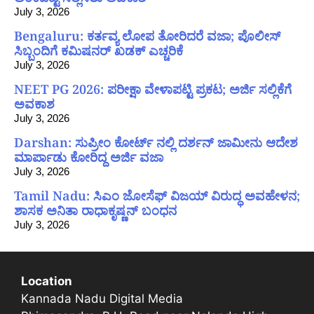
July 3, 2026
Bengaluru: ಕರ್ತವ್ಯ ಲೋಪ ತೋರಿದರೆ ವಜಾ; ಪೊಲೀಸ್
ಸಿಬ್ಬಂದಿಗೆ ಕಮಿಷನರ್ ಖಡಕ್ ಎಚ್ಚರಿಕೆ
July 3, 2026
NEET PG 2026: ಪರೀಕ್ಷಾ ವೇಳಾಪಟ್ಟಿ ಪ್ರಕಟ; ಅರ್ಜಿ ಸಲ್ಲಿಕೆಗೆ
ಅವಕಾಶ
July 3, 2026
Darshan: ಸುಪ್ರೀಂ ಕೋರ್ಟ್ ನಲ್ಲಿ ದರ್ಶನ್ ಜಾಮೀನು ಆದೇಶ
ಮಾರ್ಪಾಡು ಕೋರಿದ್ದ ಅರ್ಜಿ ವಜಾ
July 3, 2026
Tamil Nadu: ಸಿಎಂ ಜೋಸೆಫ್ ವಿಜಯ್ ವಿರುದ್ಧ ಅವಹೇಳನ;
ಶಾಸಕ ಅನಿತಾ ರಾಧಾಕೃಷ್ಣನ್ ಬಂಧನ
July 3, 2026
Location
Kannada Nadu Digital Media