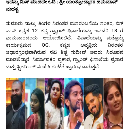
ಇದನ್ನು ಮಿಸ್ ಮಾಡದೇ ಓದಿ : ಶ್ರೀ ಯಂತ್ರೋದ್ಧಾರಕ ಹನುಮಾನ್
ಮಹತ್ವ
ಸುಮಾರು ನಾಲ್ಕು ತಿಂಗಳ ನಿರಂತರ ಮನರಂಜನೆಯ ನಂತರ, ಬಿಗ್
ಬಾಸ್ ಕನ್ನಡ 12 ತನ್ನ ಗ್ರ್ಯಾಂಡ್ ಫಿನಾಲೆಯನ್ನು ಜನವರಿ 18 ರ
ಭಾನುವಾರದಂದು ಆಯೋಜಿಸಲಿದೆ. ಫಿನಾಲೆಯನ್ನು ಮತ್ತೊಮ್ಮೆ
ಕಾರ್ಯಕ್ರಮದ OG, ಕನ್ನಡ ಆವೃತ್ತಿಯ ನಿರಂತರ
ಆಧಾರಸ್ತಂಭವಾಗಿರುವ ನಟ ಕಿಚ್ಚ ಸುದೀಪ್ ಅವರು ನಿರೂಪಣೆ
ಮಾಡಲಿದ್ದಾರೆ. ನಿರ್ಮಾಪಕರ ಪ್ರಕಾರ, ಗ್ರ್ಯಾಂಡ್ ಫಿನಾಲೆಯ ಪ್ರಸಾರ
ಮತ್ತು ಸ್ಟ್ರೀಮಿಂಗ್ ಸಂಜೆ 6 ಗಂಟೆಗೆ ಪ್ರಾರಂಭವಾಗುತ್ತದೆ.