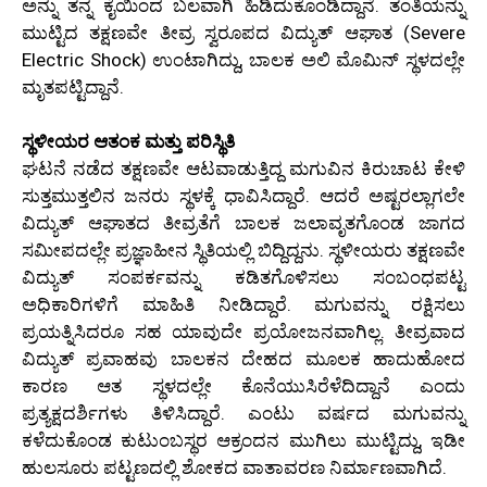
ಅನ್ನು ತನ್ನ ಕೈಯಿಂದ ಬಲವಾಗಿ ಹಿಡಿದುಕೊಂಡಿದ್ದಾನೆ. ತಂತಿಯನ್ನು
ಮುಟ್ಟಿದ ತಕ್ಷಣವೇ ತೀವ್ರ ಸ್ವರೂಪದ ವಿದ್ಯುತ್ ಆಘಾತ (Severe
Electric Shock) ಉಂಟಾಗಿದ್ದು, ಬಾಲಕ ಅಲಿ ಮೊಮಿನ್ ಸ್ಥಳದಲ್ಲೇ
ಮೃತಪಟ್ಟಿದ್ದಾನೆ.
ಸ್ಥಳೀಯರ ಆತಂಕ ಮತ್ತು ಪರಿಸ್ಥಿತಿ
ಘಟನೆ ನಡೆದ ತಕ್ಷಣವೇ ಆಟವಾಡುತ್ತಿದ್ದ ಮಗುವಿನ ಕಿರುಚಾಟ ಕೇಳಿ
ಸುತ್ತಮುತ್ತಲಿನ ಜನರು ಸ್ಥಳಕ್ಕೆ ಧಾವಿಸಿದ್ದಾರೆ. ಆದರೆ ಅಷ್ಟರಲ್ಲಾಗಲೇ
ವಿದ್ಯುತ್ ಆಘಾತದ ತೀವ್ರತೆಗೆ ಬಾಲಕ ಜಲಾವೃತಗೊಂಡ ಜಾಗದ
ಸಮೀಪದಲ್ಲೇ ಪ್ರಜ್ಞಾಹೀನ ಸ್ಥಿತಿಯಲ್ಲಿ ಬಿದ್ದಿದ್ದನು. ಸ್ಥಳೀಯರು ತಕ್ಷಣವೇ
ವಿದ್ಯುತ್ ಸಂಪರ್ಕವನ್ನು ಕಡಿತಗೊಳಿಸಲು ಸಂಬಂಧಪಟ್ಟ
ಅಧಿಕಾರಿಗಳಿಗೆ ಮಾಹಿತಿ ನೀಡಿದ್ದಾರೆ. ಮಗುವನ್ನು ರಕ್ಷಿಸಲು
ಪ್ರಯತ್ನಿಸಿದರೂ ಸಹ ಯಾವುದೇ ಪ್ರಯೋಜನವಾಗಿಲ್ಲ. ತೀವ್ರವಾದ
ವಿದ್ಯುತ್ ಪ್ರವಾಹವು ಬಾಲಕನ ದೇಹದ ಮೂಲಕ ಹಾದುಹೋದ
ಕಾರಣ ಆತ ಸ್ಥಳದಲ್ಲೇ ಕೊನೆಯುಸಿರೆಳೆದಿದ್ದಾನೆ ಎಂದು
ಪ್ರತ್ಯಕ್ಷದರ್ಶಿಗಳು ತಿಳಿಸಿದ್ದಾರೆ. ಎಂಟು ವರ್ಷದ ಮಗುವನ್ನು
ಕಳೆದುಕೊಂಡ ಕುಟುಂಬಸ್ಥರ ಆಕ್ರಂದನ ಮುಗಿಲು ಮುಟ್ಟಿದ್ದು, ಇಡೀ
ಹುಲಸೂರು ಪಟ್ಟಣದಲ್ಲಿ ಶೋಕದ ವಾತಾವರಣ ನಿರ್ಮಾಣವಾಗಿದೆ.