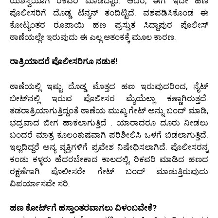
ಯಶಸ್ವಿಯಾಗಿ ರಿಕವರಿ ಮಾಡಿದ್ದಾರೆ. ಆದರೆ, ಈಗ ಇದೇ ಹಣ
ಪೊಲೀಸರಿಗೆ ದೊಡ್ಡ ಟೆನ್ಶನ್ ತಂದಿಟ್ಟಿದೆ. ವಶಪಡಿಸಿಕೊಂಡ ಈ
ಕೋಟ್ಯಂತರ ರೂಪಾಯಿ ಹಣ ಪ್ರಸ್ತುತ ಸಿದ್ದಾಪುರ ಪೊಲೀಸ್
ಠಾಣೆಯಲ್ಲೇ ಇರುವುದು ಈ ಎಲ್ಲ ಆತಂಕಕ್ಕೆ ಮೂಲ ಕಾರಣ.
ರಾತ್ರಿಯಾದರೆ ಪೊಲೀಸರಿಗೂ ನಡುಕ!
ಠಾಣೆಯಲ್ಲಿ ಇಷ್ಟು ದೊಡ್ಡ ಮೊತ್ತದ ಹಣ ಇರುವುದರಿಂದ, ನೈಟ್
ಬೀಟ್‌ನಲ್ಲಿ ಇರುವ ಪೊಲೀಸರ ಮೈಯೆಲ್ಲಾ ಕಣ್ಣಾಗಿರುತ್ತದೆ.
ತಡರಾತ್ರಿಯಾಗುತ್ತಿದ್ದಂತೆ ಠಾಣೆಯ ಮುಖ್ಯ ಗೇಟ್ ಅನ್ನು ಬಂದ್ ಮಾಡಿ,
ಭದ್ರವಾದ ಬೀಗ ಹಾಕಲಾಗುತ್ತಿದೆ . ಯಾರಾದರೂ ದೂರು ನೀಡಲು
ಬಂದರೆ ಮಾತ್ರ ಕೂಲಂಕುಷವಾಗಿ ಪರಿಶೀಲಿಸಿ ಒಳಗೆ ಬಿಡಲಾಗುತ್ತಿದೆ.
ಇಲ್ಲದಿದ್ದರೆ ಅನ್ಯ ವ್ಯಕ್ತಿಗಳಿಗೆ ಪ್ರವೇಶ ನಿಷೇಧಿಸಲಾಗಿದೆ. ಪೊಲೀಸರನ್ನ
ಕಂಡು ಕಳ್ಳರು ಹೆದರಬೇಕಾದ ಕಾಲದಲ್ಲಿ, ರಿಕವರಿ ಮಾಡಿದ ಹಣದ
ರಕ್ಷಣೆಗಾಗಿ ಪೊಲೀಸರೇ ಗೇಟ್ ಬಂದ್ ಮಾಡುತ್ತಿರುವುದು
ವಿಪರ್ಯಾಸವೇ ಸರಿ.
ಹಣ ಕೋರ್ಟ್‌ಗೆ ಹಸ್ತಾಂತರವಾಗಲು ವಿಳಂಬವೇಕೆ?