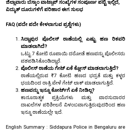
ಜಿಲ್ಲಾವಾರು ಬೆಸ್ಕಾಂ ವಾಟ್ಸಾಪ್ ಸಂಖ್ಯೆಗಳ ಸಂಪೂರ್ಣ ಪಟ್ಟಿ ಇಲ್ಲಿದೆ,
ವಿದ್ಯುತ್ ದೂರುಗಳಿಗೆ ಪರಿಹಾರ ಈಗ ಸುಲಭ
FAQ (ಪದೇ ಪದೇ ಕೇಳಲಾಗುವ ಪ್ರಶ್ನೆಗಳು)
ಸಿದ್ದಾಪುರ ಪೊಲೀಸ್ ಠಾಣೆಯಲ್ಲಿ ಎಷ್ಟು ಹಣ ರಿಕವರಿ
ಮಾಡಲಾಗಿದೆ?
ಒಟ್ಟು 7 ಕೋಟಿ ರೂಪಾಯಿ ದರೋಡೆ ಹಣವನ್ನು ಪೊಲೀಸರು
ವಶಪಡಿಸಿಕೊಂಡಿದ್ದಾರೆ.
ಪೊಲೀಸ್ ಠಾಣೆಯ ಗೇಟ್ ಏಕೆ ಕ್ಲೋಸ್ ಮಾಡಲಾಗುತ್ತಿದೆ?
ಠಾಣೆಯಲ್ಲಿರುವ ₹7 ಕೋಟಿ ಹಣದ ಭದ್ರತೆ ಮತ್ತು ಕಳ್ಳರ
ಭಯದಿಂದ ರಾತ್ರಿ ವೇಳೆ ಗೇಟ್ ಲಾಕ್ ಮಾಡಲಾಗುತ್ತಿದೆ.
ಹಣವನ್ನು ಇನ್ನೂ ಕೋರ್ಟ್‌ಗೆ ಏಕೆ ನೀಡಿಲ್ಲ?
ಕಾನೂನಾತ್ಮಕ ಪ್ರಕ್ರಿಯೆಗಳು ಮತ್ತು ವಾರಸುದಾರರ
ದಾಖಲೆಗಳ ಪರಿಶೀಲನೆ ವಿಳಂಬವಾಗುತ್ತಿರುವುದರಿಂದ ಹಣ
ಇನ್ನೂ ಠಾಣೆಯಲ್ಲೇ ಇದೆ.
English Summary : Siddapura Police in Bengaluru are