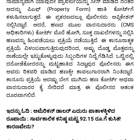
ಸಾಮಾನ್ಯವಾಗಿ ಯಾವುದೇ ಪ್ರಾಪರ್ಟಿಯನ್ನು ಸೀಸ್ ಮಾಡಿದ ನಂತರ
ಅದನ್ನು ಪಿಎಫ್ (Property Form) ಹಾಕಿ ಕೋರ್ಟ್‌ಗೆ
ಕಳುಹಿಸಲಾಗುತ್ತದೆ. ಈ ಪ್ರಕರಣದಲ್ಲೂ ಪೊಲೀಸರು ಅಪ್ಲಿಕೇಶನ್
ಸಲ್ಲಿಸಿದ್ದಾರೆ. ಆದರೆ, ಹಣದ ಮೂಲ ವಾರಸುದಾರರು (CMS
ಅಧಿಕಾರಿಗಳು) ಕೋರ್ಟ್ ಮೊರೆ ಹೋಗಿ, ಸೂಕ್ತ ದಾಖಲೆಗಳನ್ನು ಸಲ್ಲಿಸಿ
ಹಣವನ್ನು ಹಿಂಪಡೆಯಲು ಪ್ರಕ್ರಿಯೆ ನಡೆಯುತ್ತಿದೆ. ಈ ಕಾನೂನಾತ್ಮಕ
ಪ್ರಕ್ರಿಯೆ ವಿಳಂಬವಾಗುತ್ತಿರುವುದರಿಂದ, ಅಷ್ಟು ದೊಡ್ಡ ಮೊತ್ತವನ್ನು
ಠಾಣೆಯಲ್ಲೇ ಇಟ್ಟುಕೊಳ್ಳುವುದು ಸಿಬ್ಬಂದಿಗಳ ನಿದ್ದೆ ಗೆಡಿಸಿದೆ. ಒಟ್ಟಿನಲ್ಲಿ,
ದರೋಡೆಕೋರರನ್ನು ಮಟ್ಟಹಾಕಿದ ಸಿದ್ದಾಪುರ ಪೊಲೀಸರು ಈಗ
ಅವರು ರಿಕವರಿ ಮಾಡಿದ ಹಣಕ್ಕೇ ಕಾವಲುಗಾರರಾಗಿ ನಿಂತಿದ್ದಾರೆ.
ಕಾನೂನು ಪ್ರಕ್ರಿಯೆ ಆದಷ್ಟು ಬೇಗ ಮುಗಿದು ಹಣ ಕೋರ್ಟ್ ಅಥವಾ
ವಾರಸುದಾರರ ಕೈ ಸೇರಿದರೆ ಮಾತ್ರ ಈ ಪೊಲೀಸರ ಆತಂಕ
ದೂರವಾಗಲಿದೆ.
ಇದನ್ನು ಓದಿ : ಅಮೆರಿಕನ್ ಡಾಲರ್ ಎದುರು ಪಾತಾಳಕ್ಕಿಳಿದ
ರೂಪಾಯಿ : ಸಾರ್ವಕಾಲಿಕ ಕನಿಷ್ಠ ಮಟ್ಟ 92.15 ರೂ.ಗೆ ಕುಸಿತ!
ಕಾರಣವೇನು?