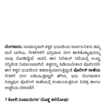
ಬೆಂಗಳೂರು:
ಸಾಮಾನ್ಯವಾಗಿ ಕಳ್ಳರ ಭಯದಿಂದ ಸಾರ್ವಜನಿಕರು ತಮ್ಮ
ಮನೆ ಬಾಗಿಲು, ಗೇಟ್‌ಗಳಿಗೆ ಭದ್ರವಾದ ಬೀಗ ಹಾಕಿಕೊಳ್ಳುವುದನ್ನು
ನಾವು ನೋಡಿದ್ದೇವೆ. ಆದರೆ, ಈಗ ಸಿಲಿಕಾನ್ ಸಿಟಿಯಲ್ಲಿ ಉಲ್ಟಾ
ಸನ್ನಿವೇಶ ನಿರ್ಮಾಣವಾಗಿದೆ. ಕಳ್ಳರನ್ನು ಹಿಡಿಯಬೇಕಾದ ಪೊಲೀಸರೇ
ಈಗ ಕಳ್ಳರ ಭಯದಿಂದ ತಡರಾತ್ರಿಯಾಗುತ್ತಿದ್ದಂತೆ
ಪೊಲೀಸ್ ಠಾಣೆಯ
ಗೇಟ್‌ಗೆ ಬೀಗ ಜಡಿಯುತ್ತಿದ್ದಾರೆ! ಹೌದು, ಇದು ಬೆಂಗಳೂರಿನ
ಸಿದ್ದಾಪುರ ಪೊಲೀಸ್ ಠಾಣೆಯಲ್ಲಿ ಕಂಡುಬರುತ್ತಿರುವ ವಿಚಿತ್ರ ಹಾಗೂ
ಅಚ್ಚರಿಯ ಬೆಳವಣಿಗೆ.
7 ಕೋಟಿ ರೂಪಾಯಿಗಳ ‘ದೊಡ್ಡ’ ತಲೆನೋವು!