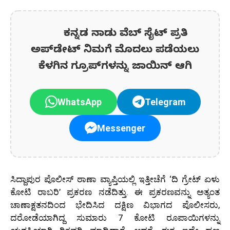
ಕನ್ನಡ ನಾಡು ವೆಬ್ ಸೈಟ್ ಪ್ರತಿ
ಅಪ್‌ಡೇಟ್‌ ನಿಮಗೆ ಮೊದಲು ಪಡೆಯಲು
ಕೆಳಗಿನ ಗ್ರೂಪ್‌ಗಳನ್ನು ಜಾಯಿನ್ ಆಗಿ
WhatsApp
Telegram
Messenger
ಸಿದ್ದಾಪುರ ಪೊಲೀಸ್ ಠಾಣಾ ವ್ಯಾಪ್ತಿಯಲ್ಲಿ ಇತ್ತೀಚೆಗೆ ‘ದಿ ಗ್ರೇಟ್ ಏಳು
ಕೋಟಿ ರಾಬರಿ’ ಪ್ರಕರಣ ನಡೆದಿತ್ತು. ಈ ಪ್ರಕರಣವನ್ನು ಅತ್ಯಂತ
ಚಾಣಾಕ್ಷತನದಿಂದ ಭೇದಿಸಿದ ದಕ್ಷಿಣ ವಿಭಾಗದ ಪೊಲೀಸರು,
ದರೋಡೆಯಾಗಿದ್ದ ಸುಮಾರು 7 ಕೋಟಿ ರೂಪಾಯಿಗಳನ್ನು