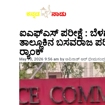
ಐಎಫ್‌ಎಸ್‌ ಪರೀಕ್ಷೆ : ಬೆ
ತಾಲ್ಲೂಕಿನ ಬಸವರಾಜ ಪರೀಕ
ರ್‍ಯಾಂಕ್
May 10, 2026
9:56 am
by
ಅವಿನಾಶ್‌ ಆರ್‌ ಭೀಮಸಂದ್