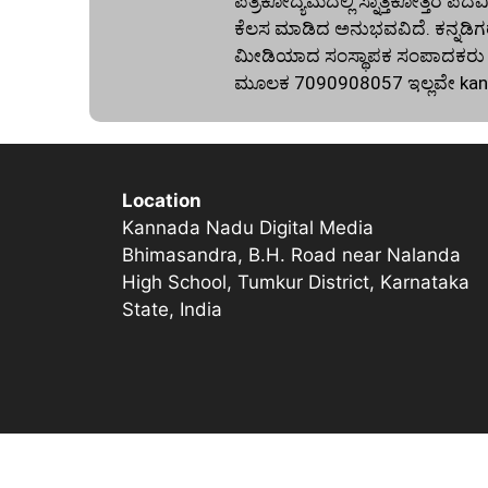
ಪತ್ರಿಕೋದ್ಯಮದಲ್ಲಿ ಸ್ನಾತ್ತಕೋತ್ತರ ಪದವಿ
ಕೆಲಸ ಮಾಡಿದ ಅನುಭವವಿದೆ. ಕನ್ನಡಿಗರ
ಮೀಡಿಯಾದ ಸಂಸ್ಥಾಪಕ ಸಂಪಾದಕರು ಕೂಡ
ಮೂಲಕ 7090908057 ಇಲ್ಲವೇ
ka
Location
Kannada Nadu Digital Media
Bhimasandra, B.H. Road near Nalanda
High School, Tumkur District, Karnataka
State, India