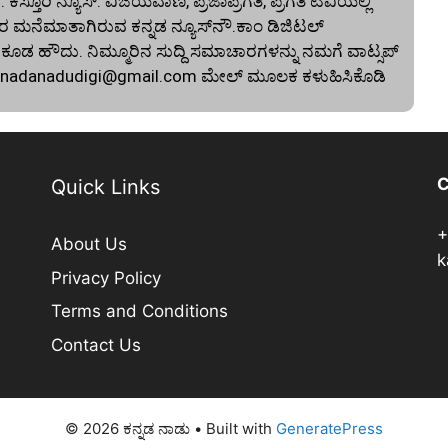
. ಕಸ್ತೂರಿ ನ್ಯೂಸ್‌. ವಿಜಯವಾಣಿ, ಪ್ರಜಾಪ್ರಗತಿ, ಪ್ರಗತಿ ಟಿವಿಯಲ್ಲಿ
 ಮನೆಮಾತಾಗಿರುವ ಕನ್ನಡ ನ್ಯೂಸ್‌ನೌ.ಕಾಂ ಡಿಜಿಟಲ್‌
 ಹೌದು. ನಿಮ್ಮೂರಿನ ಸುದ್ದಿ ಸಮಾಚಾರಗಳನ್ನು ನಮಗೆ ವಾಟ್ಸಪ್‌
nnadanadudigi@gmail.com
ಮೇಲ್‌ ಮೂಲಕ ಕಳುಹಿಸಿಕೊಡಿ
C
Quick Links
+
About Us
k
Privacy Policy
Terms and Conditions
Contact Us
© 2026 ಕನ್ನಡ ನಾಡು
• Built with
GeneratePress