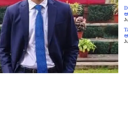
D
ಆ
Ju
T
ಅ
Ju