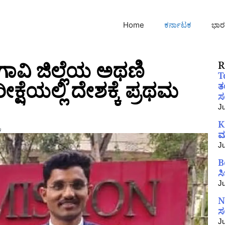
Home
ಕರ್ನಾಟಕ
ಭಾರ
ಳಗಾವಿ ಜಿಲ್ಲೆಯ ಅಥಣಿ
R
T
್ಷೆಯಲ್ಲಿ ದೇಶಕ್ಕೆ ಪ್ರಥಮ
ತ
ಸಂ
Ju
K
ರ
ಮ
Ju
B
ಸ
Ju
N
ಸ
Ju