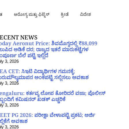
ತ
ಆರೋಗ್ಯ ಮತ್ತು ಫಿಟ್ನೆಸ್
ಕ್ರೀಡೆ
ವಿದೇಶ
ECENT NEWS
oday Aeronut Price: ಶಿವಮೊಗ್ಗದಲ್ಲಿ ₹88,099
ಲುಪಿದ ಅಡಿಕೆ ದರ; ರಾಜ್ಯದ ಇತರೆ ಮಾರುಕಟ್ಟೆಗಳ
ಪೂರ್ಣ ಬೆಲೆ ಪಟ್ಟಿ ಇಲ್ಲಿದೆ
ly 3, 2026
EA CET: ಸಿಇಟಿ ವಿದ್ಯಾರ್ಥಿಗಳ ಗಮನಕ್ಕೆ;
ರುಮೌಲ್ಯಮಾಪನ ಅಂಕಪಟ್ಟಿ ಸಲ್ಲಿಸಲು ಅವಕಾಶ
ly 3, 2026
engaluru: ಕರ್ತವ್ಯ ಲೋಪ ತೋರಿದರೆ ವಜಾ; ಪೊಲೀಸ್
ಿಬ್ಬಂದಿಗೆ ಕಮಿಷನರ್ ಖಡಕ್ ಎಚ್ಚರಿಕೆ
ly 3, 2026
EET PG 2026: ಪರೀಕ್ಷಾ ವೇಳಾಪಟ್ಟಿ ಪ್ರಕಟ; ಅರ್ಜಿ
ಲ್ಲಿಕೆಗೆ ಅವಕಾಶ
ly 3, 2026