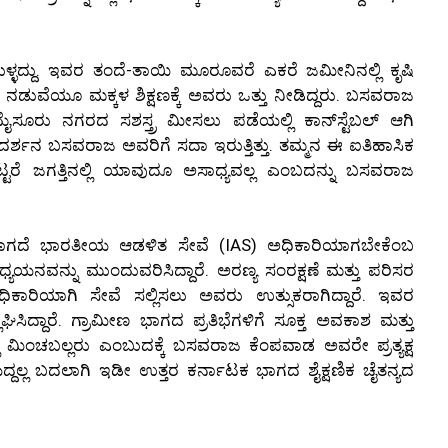
ಳದ್ದು. ಇವರ ತಂದೆ-ತಾಯಿ ಮೂರೂವರೆ ಎಕರೆ ಜಮೀನಿನಲ್ಲಿ ಕೃಷಿ
 ನಡುವೆಯೂ ಮಕ್ಕಳ ಶಿಕ್ಷಣಕ್ಕೆ ಅವರು ಒತ್ತು ನೀಡಿದ್ದರು. ಬಸವರಾಜ
ು ನಗರದ ಸಶಸ್ತ್ರ ಮೀಸಲು ಪಡೆಯಲ್ಲಿ ಕಾನ್‌ಸ್ಟೆಬಲ್‌ ಆಗಿ
ಾರ್ಗದರ್ಶನ ಬಸವರಾಜ ಅವರಿಗೆ ಸದಾ ಇರುತ್ತಿತ್ತು. ತಮ್ಮನ ಈ ಐತಿಹಾಸಿಕ
್ಟರೆ ಜಗತ್ತಿನಲ್ಲಿ ಯಾವುದೂ ಅಸಾಧ್ಯವಲ್ಲ ಎಂಬದನ್ನು ಬಸವರಾಜ
್ತರಾಗದೆ ಭಾರತೀಯ ಆಡಳಿತ ಸೇವೆ (IAS) ಅಧಿಕಾರಿಯಾಗಬೇಕೆಂಬ
್ಯಯನವನ್ನು ಮುಂದುವರಿಸಿದ್ದಾರೆ. ಅರಣ್ಯ ಸಂರಕ್ಷಣೆ ಮತ್ತು ಪರಿಸರ
ಧಿಕಾರಿಯಾಗಿ ಸೇವೆ ಸಲ್ಲಿಸಲು ಅವರು ಉತ್ಸುಕರಾಗಿದ್ದಾರೆ. ಇವರ
ಘಿಸಿದ್ದಾರೆ. ಗ್ರಾಮೀಣ ಭಾಗದ ಪ್ರತಿಭೆಗಳಿಗೆ ಸೂಕ್ತ ಅವಕಾಶ ಮತ್ತು
ಲಿ ಮಿಂಚಬಲ್ಲರು ಎಂಬುದಕ್ಕೆ ಬಸವರಾಜ ಕೆಂಪವಾಡ ಅವರೇ ಪ್ರತ್ಯಕ್ಷ
ದ್ದಲ್ಲ ಬದಲಾಗಿ ಇಡೀ ಉತ್ತರ ಕರ್ನಾಟಕ ಭಾಗದ ಶೈಕ್ಷಣಿಕ ಚೈತನ್ಯದ