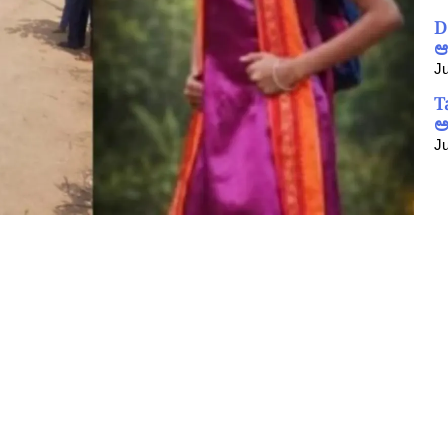
D
ಆ
Ju
T
ಅ
Ju