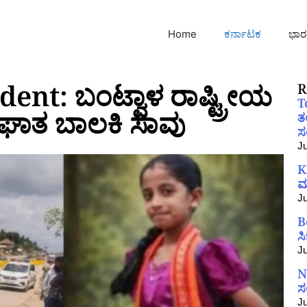
Home
ಕರ್ನಾಟಕ
ಭಾರ
nt: ಬಂಟ್ವಾಳ ರಾಷ್ಟ್ರೀಯ
R
T
ಪಘಾತ ಬಾಲಕಿ ಸಾವು
ತ
ಸಂ
Ju
K
ಮ
Ju
B
ಸ
Ju
N
ಸ
Ju