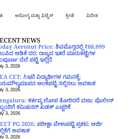
ತ
ಆರೋಗ್ಯ ಮತ್ತು ಫಿಟ್ನೆಸ್
ಕ್ರೀಡೆ
ವಿದೇಶ
ECENT NEWS
oday Aeronut Price: ಶಿವಮೊಗ್ಗದಲ್ಲಿ ₹88,099
ಲುಪಿದ ಅಡಿಕೆ ದರ; ರಾಜ್ಯದ ಇತರೆ ಮಾರುಕಟ್ಟೆಗಳ
ಪೂರ್ಣ ಬೆಲೆ ಪಟ್ಟಿ ಇಲ್ಲಿದೆ
ly 3, 2026
EA CET: ಸಿಇಟಿ ವಿದ್ಯಾರ್ಥಿಗಳ ಗಮನಕ್ಕೆ;
ರುಮೌಲ್ಯಮಾಪನ ಅಂಕಪಟ್ಟಿ ಸಲ್ಲಿಸಲು ಅವಕಾಶ
ly 3, 2026
engaluru: ಕರ್ತವ್ಯ ಲೋಪ ತೋರಿದರೆ ವಜಾ; ಪೊಲೀಸ್
ಿಬ್ಬಂದಿಗೆ ಕಮಿಷನರ್ ಖಡಕ್ ಎಚ್ಚರಿಕೆ
ly 3, 2026
EET PG 2026: ಪರೀಕ್ಷಾ ವೇಳಾಪಟ್ಟಿ ಪ್ರಕಟ; ಅರ್ಜಿ
ಲ್ಲಿಕೆಗೆ ಅವಕಾಶ
ly 3, 2026