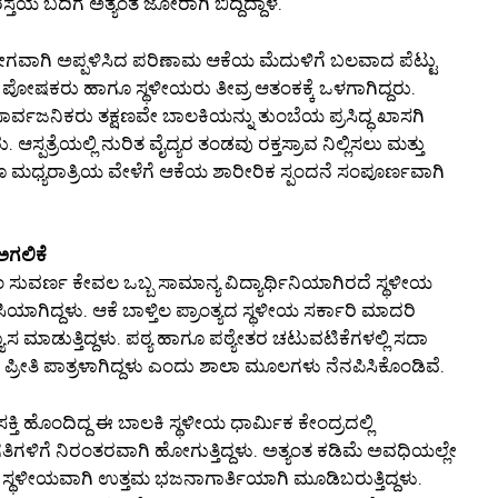
್ತೆಯ ಬದಿಗೆ ಅತ್ಯಂತ ಜೋರಾಗಿ ಬಿದ್ದಿದ್ದಾಳೆ.
ತ ವೇಗವಾಗಿ ಅಪ್ಪಳಿಸಿದ ಪರಿಣಾಮ ಆಕೆಯ ಮೆದುಳಿಗೆ ಬಲವಾದ ಪೆಟ್ಟು
ಕಂಡು ಪೋಷಕರು ಹಾಗೂ ಸ್ಥಳೀಯರು ತೀವ್ರ ಆತಂಕಕ್ಕೆ ಒಳಗಾಗಿದ್ದರು.
ಿದ ಸಾರ್ವಜನಿಕರು ತಕ್ಷಣವೇ ಬಾಲಕಿಯನ್ನು ತುಂಬೆಯ ಪ್ರಸಿದ್ಧ ಖಾಸಗಿ
. ಆಸ್ಪತ್ರೆಯಲ್ಲಿ ನುರಿತ ವೈದ್ಯರ ತಂಡವು ರಕ್ತಸ್ರಾವ ನಿಲ್ಲಿಸಲು ಮತ್ತು
ಮಧ್ಯರಾತ್ರಿಯ ವೇಳೆಗೆ ಆಕೆಯ ಶಾರೀರಿಕ ಸ್ಪಂದನೆ ಸಂಪೂರ್ಣವಾಗಿ
ಅಗಲಿಕೆ
ಂ ಸುವರ್ಣ ಕೇವಲ ಒಬ್ಬ ಸಾಮಾನ್ಯ ವಿದ್ಯಾರ್ಥಿನಿಯಾಗಿರದೆ ಸ್ಥಳೀಯ
ಗಿದ್ದಳು. ಆಕೆ ಬಾಳ್ತಿಲ ಪ್ರಾಂತ್ಯದ ಸ್ಥಳೀಯ ಸರ್ಕಾರಿ ಮಾದರಿ
ಾಸ ಮಾಡುತ್ತಿದ್ದಳು. ಪಠ್ಯ ಹಾಗೂ ಪಠ್ಯೇತರ ಚಟುವಟಿಕೆಗಳಲ್ಲಿ ಸದಾ
 ಪ್ರೀತಿ ಪಾತ್ರಳಾಗಿದ್ದಳು ಎಂದು ಶಾಲಾ ಮೂಲಗಳು ನೆನಪಿಸಿಕೊಂಡಿವೆ.
ಸಕ್ತಿ ಹೊಂದಿದ್ದ ಈ ಬಾಲಕಿ ಸ್ಥಳೀಯ ಧಾರ್ಮಿಕ ಕೇಂದ್ರದಲ್ಲಿ
ಗಳಿಗೆ ನಿರಂತರವಾಗಿ ಹೋಗುತ್ತಿದ್ದಳು. ಅತ್ಯಂತ ಕಡಿಮೆ ಅವಧಿಯಲ್ಲೇ
 ಸ್ಥಳೀಯವಾಗಿ ಉತ್ತಮ ಭಜನಾಗಾರ್ತಿಯಾಗಿ ಮೂಡಿಬರುತ್ತಿದ್ದಳು.