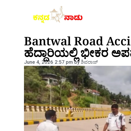
Bantwal Road Accide
ಹೆದ್ದಾರಿಯಲ್ಲಿ ಭೀಕರ ಅ
June 4, 2026
2:57 pm
by
ಶಿವರಾಜ್