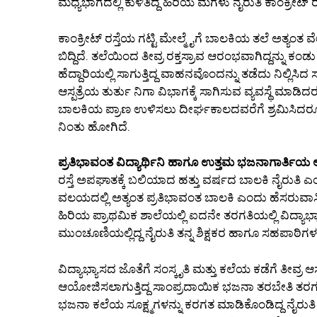
ಮಧ್ಯಭಾಗದಲ್ಲಿ ಕುಳಿತಿದ್ದ ಹಿರಿಯ ಮಗಳು ನೈರುತಿ ಕಾಂಕ್ರೀಟ್ ರಸ
ಕಾಂಕ್ರೀಟ್ ರಸ್ತೆಯ ಗಟ್ಟಿ ಮೇಲ್ಮೈಗೆ ಬಾಲಕಿಯ ತಲೆ ಅತ್ಯಂ
ಬಿದ್ದಿದೆ. ತಲೆಯಿಂದ ತೀವ್ರ ರಕ್ತಸ್ರಾವ ಆರಂಭವಾಗಿದ್ದನ್ನು 
ಹೆದ್ದಾರಿಯಲ್ಲಿ ಸಾಗುತ್ತಿದ್ದ ವಾಹನವೊಂದನ್ನು ತಡೆದು ನಿಲ್ಲಿಸ
ಆಸ್ಪತ್ರೆಯ ತುರ್ತು ನಿಗಾ ವಿಭಾಗಕ್ಕೆ ಸಾಗಿಸುವ ವ್ಯವಸ್ಥೆ ಮಾಡಿದರು
ಬಾಲಕಿಯ ಪ್ರಾಣ ಉಳಿಸಲು ದೀರ್ಘಕಾಲದವರೆಗೆ ಶ್ರಮಿಸಿದರೂ 
ನಿಂತು ಹೋಗಿದೆ.
ಪ್ರತಿಭಾವಂತ ವಿದ್ಯಾರ್ಥಿನಿ ಹಾಗೂ ಉತ್ತಮ ಭಜನಾಗಾರ್ತಿಯ 
ರಸ್ತೆ ಅಪಘಾತಕ್ಕೆ ಬಲಿಯಾದ ಹತ್ತು ವರ್ಷದ ಬಾಲಕಿ ನೈರುತಿ ಎ
ವಲಯದಲ್ಲಿ ಅತ್ಯಂತ ಪ್ರತಿಭಾವಂತ ಬಾಲಕಿ ಎಂದು ಹೆಸರುವಾಸಿಯಾ
ಹಿರಿಯ ಪ್ರಾಥಮಿಕ ಶಾಲೆಯಲ್ಲಿ ಐದನೇ ತರಗತಿಯಲ್ಲಿ ವಿದ್ಯಾಭ್ಯ
ಮುಂಚೂಣಿಯಲ್ಲಿದ್ದ ನೈರುತಿ ತನ್ನ ಶಿಕ್ಷಕರ ಹಾಗೂ ಸಹಪಾಠಿಗಳ
ವಿದ್ಯಾಭ್ಯಾಸದ ಜೊತೆಗೆ ಸಂಸ್ಕೃತಿ ಮತ್ತು ಕಲೆಯ ಕಡೆಗೆ ತೀವ್ರ ಆ
ಆಯೋಜಿಸಲಾಗುತ್ತಿದ್ದ ಸಾಂಪ್ರದಾಯಿಕ ಭಜನಾ ತರಬೇತಿ ತರಗತಿ
ಭಜನಾ ಕಲೆಯ ಸೂಕ್ಷ್ಮಗಳನ್ನು ಕರಗತ ಮಾಡಿಕೊಂಡಿದ್ದ ನೈರುತಿ