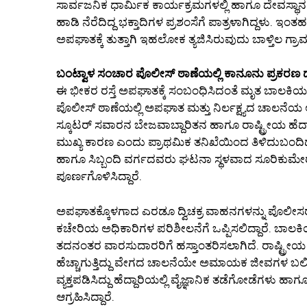
ಸಾರ್ವಜನಿಕ ಧಾರ್ಮಿಕ ಕಾರ್ಯಕ್ರಮಗಳಲ್ಲಿ ಹಾಗೂ ದೇವಸ್ಥಾನ
ಹಾಡಿ ನೆರೆದಿದ್ದ ಭಕ್ತಾದಿಗಳ ಪ್ರಶಂಸೆಗೆ ಪಾತ್ರಳಾಗಿದ್ದಳು. ಇಂತ
ಅಪಘಾತಕ್ಕೆ ತುತ್ತಾಗಿ ಇಹಲೋಕ ತ್ಯಜಿಸಿರುವುದು ಬಾಳ್ತಿಲ ಗ್ರಾಮದ
ಬಂಟ್ವಾಳ ಸಂಚಾರ ಪೊಲೀಸ್ ಠಾಣೆಯಲ್ಲಿ ಕಾನೂನು ಪ್ರಕರಣ
ಈ ಭೀಕರ ರಸ್ತೆ ಅಪಘಾತಕ್ಕೆ ಸಂಬಂಧಿಸಿದಂತೆ ಮೃತ ಬಾಲಕ
ಪೊಲೀಸ್ ಠಾಣೆಯಲ್ಲಿ ಅಪಘಾತ ಮತ್ತು ನಿರ್ಲಕ್ಷ್ಯದ ಚಾಲನೆ
ಸ್ಕೂಟರ್ ಸವಾರನ ಬೇಜವಾಬ್ದಾರಿತನ ಹಾಗೂ ರಾಷ್ಟ್ರೀಯ ಹೆದ್ದ
ಮುಖ್ಯ ಕಾರಣ ಎಂದು ಪ್ರಾಥಮಿಕ ತನಿಖೆಯಿಂದ ತಿಳಿದುಬಂದಿದೆ 
ಹಾಗೂ ಸಿಬ್ಬಂದಿ ವರ್ಗದವರು ಘಟನಾ ಸ್ಥಳವಾದ ಸೂರಿಕುಮೇರು ಪ
ಪೂರ್ಣಗೊಳಿಸಿದ್ದಾರೆ.
ಅಪಘಾತಕ್ಕೊಳಗಾದ ಎರಡೂ ದ್ವಿಚಕ್ರ ವಾಹನಗಳನ್ನು ಪೊಲೀಸರು ತಮ್
ಕಚೇರಿಯ ಅಧಿಕಾರಿಗಳ ಪರಿಶೀಲನೆಗೆ ಒಪ್ಪಿಸಲಿದ್ದಾರೆ. ಬಾಲಕಿ
ತದನಂತರ ವಾರಸುದಾರರಿಗೆ ಹಸ್ತಾಂತರಿಸಲಾಗಿದೆ. ರಾಷ್ಟ್ರೀಯ 
ಹೆಚ್ಚಾಗುತ್ತಿದ್ದು ವೇಗದ ಚಾಲನೆಯೇ ಅಮಾಯಕ ಜೀವಗಳ ಬಲಿ
ವ್ಯಕ್ತಪಡಿಸಿದ್ದು ಹೆದ್ದಾರಿಯಲ್ಲಿ ವೈಜ್ಞಾನಿಕ ತಡೆಗೋಡೆಗಳ
ಆಗ್ರಹಿಸಿದ್ದಾರೆ.