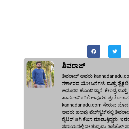
ಶಿವರಾಜ್
ಶಿವರಾಜ್ ಅವರು kannadanadu.com 
ಸರ್ಕಾರದ ಯೋಜನೆಗಳು ಮತ್ತು ಶೈಕ್ಷಣಿಕ 
ಅನುಭವ ಹೊಂದಿದ್ದಾರೆ. ಕೇಂದ್ರ ಮತ್ತ
ಸಾರ್ವಜನಿಕರಿಗೆ ಅವುಗಳ ಪ್ರಯೋಜನಗ
kannadanadu.com ಸೇರುವ ಮೊದಲು, ಹ
ಅವರು ಹಲವು ವೆಬ್‌ಸೈಟ್‌ನಲ್ಲಿ ಶಿವರಾ
ರೈಟರ್ ಆಗಿ ಕೆಲಸ ಮಾಡುತ್ತಿದ್ದರು. ಇವ
ಸಮಯದಲ್ಲಿ ನೀಡುವುದು ಡಿಜಿಟಲ್ ಸಾಕ್ಷ