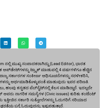
ನಲ್ಲಿ ಮುಖ್ಯ ಸಂಪಾದಕರಾಗಿದ್ದು (Lead Editor), ಭಾರತ
ಅಪ್‌ಡೇಟ್‌ಗಳನ್ನು ಟ್ರ್ಯಾಕ್ ಮಾಡುವಲ್ಲಿ 4 ವರ್ಷಗಳಿಗೂ ಹೆಚ್ಚಿನ
ು ರಾಜ್ಯ ಸರ್ಕಾರಗಳ ಸಂಕೀರ್ಣ ಅಧಿಸೂಚನೆಗಳನ್ನು ಸರಳೀಕರಿಸಿ,
ಳನ್ನು ಅರ್ಥಮಾಡಿಕೊಳ್ಳುವಂತೆ ಮಾಡುವುದು ಇವರ ಪರಿಣತಿ.
ಲವು ಕನ್ನಡದ ವೆಬ್‌ಸೈಟ್‌ನಲ್ಲಿ ಕೆಲಸ ಮಾಡಿದ್ದಾರೆ. ಇದಲ್ಲದೇ
ಜ್ ಅವರು ನಾಗರಿಕ ಸಮಸ್ಯೆಗಳ (Civic issues) ಕುರಿತು ಕಂಟೆಂಟ್
ರು ಇತ್ತೀಚಿನ ಸರ್ಕಾರಿ ಸುತ್ತೋಲೆಗಳನ್ನು ಓದುಗರಿಗೆ ಸರಿಯಾದ
ರತೆಯ ಬಗ್ಗೆ ಓದುವುದನ್ನು ಇಷ್ಟಪಡುತ್ತಾರೆ.