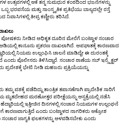
ಗಳ ಉತ್ಸವಗಳಲ್ಲಿ ಆಕೆ ತನ್ನ ಸುಮಧುರ ಕಂಠದಿಂದ ಭಜನೆಗಳನ್ನು
ಹ ಒಬ್ಬ ಭರವಸೆಯ ಮತ್ತು ಸಾಂಸ್ಕೃತಿಕ ಪ್ರತಿಭೆಯು ಬಾಲ್ಯದಲ್ಲೇ ರಸ್ತೆ
 ನಿವಾಸಿಗಳಲ್ಲಿ ತೀವ್ರ ಕಣ್ಣೀರು ತರಿಸಿದೆ.
 ದಾಖಲು
ಿಯ ಪೋಷಕರು ನೀಡಿದ ಅಧಿಕೃತ ದೂರಿನ ಮೇರೆಗೆ ಬಂಟ್ವಾಳ ಸಂಚಾರ
ಯ ಅಡಿಯಲ್ಲಿ ಕಾನೂನು ಪ್ರಕರಣ ದಾಖಲಾಗಿದೆ. ಅಪಘಾತಕ್ಕೆ ಕಾರಣವಾದ
ಾರಿಯಲ್ಲಿ ನಿಯಮ ಉಲ್ಲಂಘಿಸಿ ಚಾಲನೆ ಮಾಡಿದ್ದೇ ಈ ದುರಂತಕ್ಕೆ
ಎಂದು ಪೊಲೀಸರು ತಿಳಿಸಿದ್ದಾರೆ. ಸಂಚಾರ ಠಾಣೆಯ ಸಬ್ ಇನ್ಸ್ಪೆಕ್ಟರ್
್ರದೇಶಕ್ಕೆ ಭೇಟಿ ನೀಡಿ ಮಹಜರು ಪ್ರಕ್ರಿಯೆಯನ್ನು
ಮ ವಶಕ್ಕೆ ಪಡೆದಿದ್ದು ತಾಂತ್ರಿಕ ತಪಾಸಣೆಗಾಗಿ ಪ್ರಾದೇಶಿಕ ಸಾರಿಗೆ
ಯ ಮೃತದೇಹದ ಮರಣೋತ್ತರ ಪರೀಕ್ಷೆಯನ್ನು ಆಸ್ಪತ್ರೆಯಲ್ಲಿ ನಡೆಸಿ
ಹೆದ್ದಾರಿಯಲ್ಲಿ ಇತ್ತೀಚಿನ ದಿನಗಳಲ್ಲಿ ಸಂಚಾರ ನಿಯಮಗಳ ಉಲ್ಲಂಘನೆ
ಗೆ ಕಾರಣವಾಗುತ್ತಿದೆ ಎಂದು ಬಂಟ್ವಾಳದ ನಾಗರಿಕರು ಆಕ್ರೋಶ
ು ಹಾಗೂ ಸಂಚಾರ ಜಾಗೃತಿ ಫಲಕಗಳನ್ನು ಅಳವಡಿಸಬೇಕು ಎಂದು