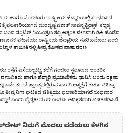
ಗಳೂರು ಹಾಗೂ ಬೆಂಗಳೂರು ರಾಷ್ಟ್ರೀಯ ಹೆದ್ದಾರಿಯಲ್ಲಿ ಸಂಭವಿಸಿದ
ಸೆ ಫಲಕಾರಿಯಾಗದೆ ದುರದೃಷ್ಟವಶಾತ್ ಸಾವನ್ನಪ್ಪಿದ್ದಾಳೆ. ಕಲ್ಲಡ್ಕ
ಂದ ಬಂದ ಸ್ಕೂಟರ್ ನಿಯಂತ್ರಣ ತಪ್ಪಿ ಅತ್ಯಂತ ವೇಗವಾಗಿ ಡಿಕ್ಕಿ ಹೊಡೆದ
ುಣಾಜನಕ ಘಟನೆಯು ರಾಷ್ಟ್ರೀಯ ಹೆದ್ದಾರಿಯ ಸೂರಿಕುಮೇರು ಎಂಬ
ಂಟ್ವಾಳ ತಾಲೂಕಿನಲ್ಲಿ ತೀವ್ರ ಶೋಕದ ವಾತಾವರಣ
ಿಯು ರಸ್ತೆಗೆ ಎಸೆಯಲ್ಪಟ್ಟು ತಲೆಗೆ ಗಂಭೀರ ಸ್ವರೂಪದ ಆಂತರಿಕ
್ವಜನಿಕರು ಹಾಗೂ ಹೆದ್ದಾರಿ ಪ್ರಯಾಣಿಕರು ಧಾವಿಸಿ ಬಂದು ರಕ್ಷಣಾ
ಷಣವೇ ತುಂಬೆ ಪ್ರಾಂತ್ಯದಲ್ಲಿರುವ ಖಾಸಗಿ ಆಸ್ಪತ್ರೆಗೆ ತುರ್ತು ಚಿಕಿತ್ಸಾ
ಹಾಗೂ ತೀವ್ರ ನಿಗಾ ಘಟಕದ ಚಿಕಿತ್ಸೆಯು ಫಲಕಾರಿಯಾಗದೆ ಬುಧವಾರ
ಳೆದಿದ್ದಾಳೆ ಎಂದು ವೈದ್ಯಕೀಯ ಮೂಲಗಳು ಅಧಿಕೃತವಾಗಿ ಖಚಿತಪಡಿಸಿವೆ.
ಪ್‌ಡೇಟ್‌ ನಿಮಗೆ ಮೊದಲು ಪಡೆಯಲು ಕೆಳಗಿನ