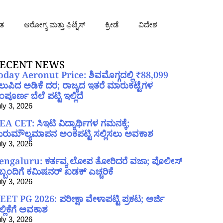
ತ
ಆರೋಗ್ಯ ಮತ್ತು ಫಿಟ್ನೆಸ್
ಕ್ರೀಡೆ
ವಿದೇಶ
ECENT NEWS
oday Aeronut Price: ಶಿವಮೊಗ್ಗದಲ್ಲಿ ₹88,099
ಲುಪಿದ ಅಡಿಕೆ ದರ; ರಾಜ್ಯದ ಇತರೆ ಮಾರುಕಟ್ಟೆಗಳ
ಪೂರ್ಣ ಬೆಲೆ ಪಟ್ಟಿ ಇಲ್ಲಿದೆ
ly 3, 2026
EA CET: ಸಿಇಟಿ ವಿದ್ಯಾರ್ಥಿಗಳ ಗಮನಕ್ಕೆ;
ರುಮೌಲ್ಯಮಾಪನ ಅಂಕಪಟ್ಟಿ ಸಲ್ಲಿಸಲು ಅವಕಾಶ
ly 3, 2026
engaluru: ಕರ್ತವ್ಯ ಲೋಪ ತೋರಿದರೆ ವಜಾ; ಪೊಲೀಸ್
ಿಬ್ಬಂದಿಗೆ ಕಮಿಷನರ್ ಖಡಕ್ ಎಚ್ಚರಿಕೆ
ly 3, 2026
EET PG 2026: ಪರೀಕ್ಷಾ ವೇಳಾಪಟ್ಟಿ ಪ್ರಕಟ; ಅರ್ಜಿ
ಲ್ಲಿಕೆಗೆ ಅವಕಾಶ
ly 3, 2026