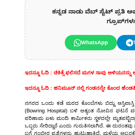
ಕನ್ನಡ ನಾಡು ವೆಬ್ ಸೈಟ್ ಪ್ರತಿ ಅ
ಗ್ರೂಪ್‌ಗಳ
WhatsApp
ಇದನ್ನೂ ಓದಿ : ಚಿಕಿತ್ಸೆ ಫಲಿಸದೆ ಮಗಳ ಸಾವು ಅಳಿಯನನ್ನ
ಇದನ್ನೂ ಓದಿ : ಹನಿಮೂನ್ ನಲ್ಲಿ ಗಂಡನನ್ನೇ ಕೊಂದ ಹೆಂಡತಿಗೆ 
ನಗರದ ಒಂದು ಕಡೆ ಮರದ ಕೊಂಬೆಗಳು ಬಿದ್ದು ಆಸ್ತಿಪಾಸ್ತಿ ಹಾ
(Bowring Hospital) ಬಳಿ ಅತ್ಯಂತ ನೋವಿನ ಘಟನೆ ವ
ಪರಿಣಾಮ ಏಳು ಮಂದಿ ಕಾರ್ಮಿಕರು ಸ್ಥಳದಲ್ಲೇ ಮೃತಪಟ್ಟಿ
ಒಬ್ಬರು ಸೇರಿದ್ದಾರೆ ಎಂದು ಗುರುತಿಸಲಾಗಿದೆ. ಈ ದುರಂತ
ಬಗ್ಗೆ ಗಂಭೀರ ಪ್ರಶ್ನೆಗಳನ್ನು ಹುಟ್ಟುಹಾಕಿದೆ. ಮಳೆಯ ಅಬ್ಬರಕ