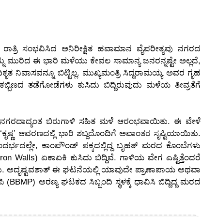
ರ ರಾತ್ರಿ ಸಂಭವಿಸಿದ ಅನಿರೀಕ್ಷಿತ ಹವಾಮಾನ ವೈಪರೀತ್ಯವು ನಗರದ
ನು ಮುರಿದ ಈ ಭಾರಿ ಮಳೆಯು ಕೇವಲ ಸಾಮಾನ್ಯ ಜನರನ್ನಷ್ಟೇ ಅಲ್ಲದೆ,
ೃತ ನಿವಾಸವನ್ನೂ ಬಿಟ್ಟಿಲ್ಲ. ಮುಖ್ಯಮಂತ್ರಿ ಸಿದ್ದರಾಮಯ್ಯ ಅವರ ಗೃಹ
ಬ್ಬಿಣದ ತಡೆಗೋಡೆಗಳು ಕುಸಿದು ಬಿದ್ದಿರುವುದು ಮಳೆಯ ತೀವ್ರತೆಗೆ
ಗರದಾದ್ಯಂತ ಬಿರುಗಾಳಿ ಸಹಿತ ಮಳೆ ಆರಂಭವಾಯಿತು. ಈ ವೇಳೆ
‘ಕೃಷ್ಣ’ ಆವರಣದಲ್ಲಿ ಭಾರಿ ಶಬ್ದದೊಂದಿಗೆ ಅವಾಂತರ ಸೃಷ್ಟಿಯಾಯಿತು.
ಂದರ್ಭದಲ್ಲೇ, ಕಾಂಪೌಂಡ್ ಪಕ್ಕದಲ್ಲಿದ್ದ ಬೃಹತ್ ಮರದ ಕೊಂಬೆಗಳು
ron Walls) ಏಕಾಏಕಿ ಕುಸಿದು ಬಿದ್ದಿವೆ. ಗಾಳಿಯ ವೇಗ ಎಷ್ಟಿತ್ತೆಂದರೆ
ದರು. ಅದೃಷ್ಟವಶಾತ್ ಈ ಘಟನೆಯಲ್ಲಿ ಯಾವುದೇ ಪ್ರಾಣಾಪಾಯ ಅಥವಾ
(BBMP) ಅರಣ್ಯ ಘಟಕದ ಸಿಬ್ಬಂದಿ ಸ್ಥಳಕ್ಕೆ ಧಾವಿಸಿ ಬಿದ್ದಿದ್ದ ಮರದ