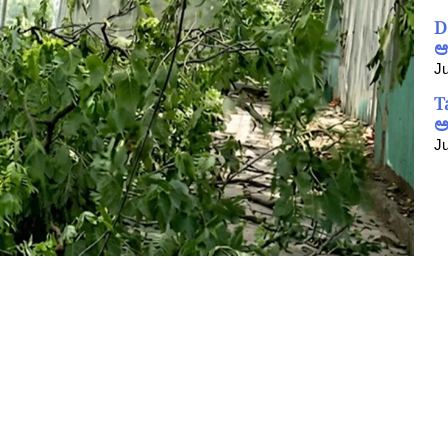
D
ಆ
Ju
T
ಅ
Ju