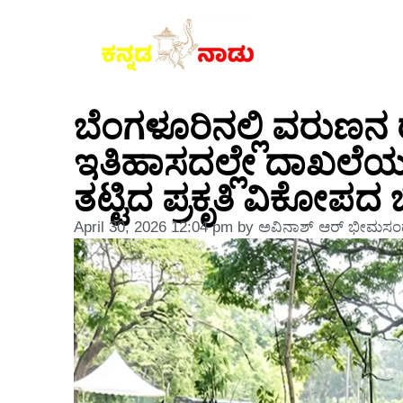
ಬೆಂಗಳೂರಿನಲ್ಲಿ ವರುಣನ ರ
ಇತಿಹಾಸದಲ್ಲೇ ದಾಖಲೆಯ 
ತಟ್ಟಿದ ಪ್ರಕೃತಿ ವಿಕೋಪದ ಬ
April 30, 2026
12:04 pm
by
ಅವಿನಾಶ್‌ ಆರ್‌ ಭೀಮಸಂದ