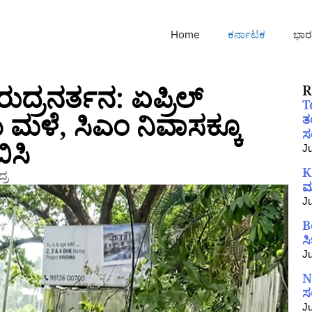
Home
ಕರ್ನಾಟಕ
ಭಾರ
ುದ್ರನರ್ತನ: ಏಪ್ರಿಲ್
R
T
ಮಳೆ, ಸಿಎಂ ನಿವಾಸಕ್ಕೂ
ತ
ಸಂ
ಿಸಿ
Ju
K
್ರ
ಮ
Ju
B
ಸ
Ju
N
ಸ
Ju