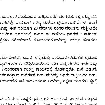
ುಧವಾರ ಸಂಜೆಯಿಂದ ರಾತ್ರಿಯವರೆಗೆ ಬೆಂಗಳೂರಿನಲ್ಲಿ ಒಟ್ಟು 111
ಹಾಸದಲ್ಲೇ ದಾಖಲಾದ ಗರಿಷ್ಠ ಮಳೆಯ ಪ್ರಮಾಣವಾಗಿದೆ. ಈ ಹಿಂದೆ
ಾಗಿತ್ತು. ಈಗ ಸರಿಯಾಗಿ 23 ವರ್ಷಗಳ ನಂತರ ವರುಣನು ಮತ್ತೆ ಅದೇ
 ಗಂಟೆಗಳ ಅವಧಿಯಲ್ಲಿ ಸುರಿದ ಈ ಮಳೆಯು ನಗರದ ಒಳಚರಂಡಿ
ಸ್ತೆಗಳು ಕೆರೆಗಳಂತಾಗಿ ರೂಪಾಂತರಗೊಂಡಿದ್ದು, ವಾಹನ ಸವಾರರು
 ಕಾರ್ಪೊರೇಷನ್, ಎಂ.ಜಿ. ರಸ್ತೆ ಮತ್ತು ಇಂದಿರಾನಗರದಂತಹ ಪ್ರಮುಖ
್ಯುತ್ ಕಂಬಗಳು ಬಿದ್ದಿರುವುದರಿಂದ ಇಡೀ ರಾತ್ರಿ ನಗರದ ಅರ್ಧದಷ್ಟು
ಂದಿ ನಿರಂತರವಾಗಿ ದುರಸ್ತಿ ಕಾರ್ಯದಲ್ಲಿ ತೊಡಗಿದ್ದರೂ, ಮಳೆ ಬಿಡುವು
ಗಳಲ್ಲಿರುವ ಮನೆಗಳಿಗೆ ನೀರು ನುಗ್ಗಿದ್ದು, ಜನರು ರಾತ್ರಿಯಿಡೀ ನೀರು
ಾಣಿಗೆ ಸಾವಿರಾರು ಕರೆಗಳು ಬಂದಿದ್ದು, ರಕ್ಷಣಾ ತಂಡಗಳು ಸ್ಥಳಕ್ಕೆ
ಂದುವರಿಯುವ ಸಾಧ್ಯತೆ ಇದೆ ಎಂದು ಹವಾಮಾನ ಇಲಾಖೆ ಮುನ್ಸೂಚನೆ
(Yellow Alert) ಘೋಷಿಸಲಾಗಿದೆ. ಗಂಟೆಗೆ 30 ರಿಂದ 40 ಕಿಲೋಮೀಟರ್