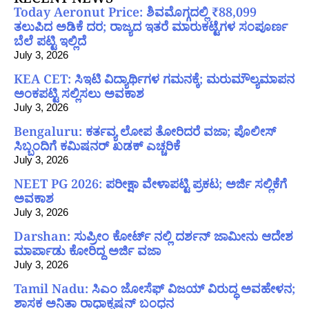
Today Aeronut Price: ಶಿವಮೊಗ್ಗದಲ್ಲಿ ₹88,099
ತಲುಪಿದ ಅಡಿಕೆ ದರ; ರಾಜ್ಯದ ಇತರೆ ಮಾರುಕಟ್ಟೆಗಳ ಸಂಪೂರ್ಣ
ಬೆಲೆ ಪಟ್ಟಿ ಇಲ್ಲಿದೆ
July 3, 2026
KEA CET: ಸಿಇಟಿ ವಿದ್ಯಾರ್ಥಿಗಳ ಗಮನಕ್ಕೆ; ಮರುಮೌಲ್ಯಮಾಪನ
ಅಂಕಪಟ್ಟಿ ಸಲ್ಲಿಸಲು ಅವಕಾಶ
July 3, 2026
Bengaluru: ಕರ್ತವ್ಯ ಲೋಪ ತೋರಿದರೆ ವಜಾ; ಪೊಲೀಸ್
ಸಿಬ್ಬಂದಿಗೆ ಕಮಿಷನರ್ ಖಡಕ್ ಎಚ್ಚರಿಕೆ
July 3, 2026
NEET PG 2026: ಪರೀಕ್ಷಾ ವೇಳಾಪಟ್ಟಿ ಪ್ರಕಟ; ಅರ್ಜಿ ಸಲ್ಲಿಕೆಗೆ
ಅವಕಾಶ
July 3, 2026
Darshan: ಸುಪ್ರೀಂ ಕೋರ್ಟ್ ನಲ್ಲಿ ದರ್ಶನ್ ಜಾಮೀನು ಆದೇಶ
ಮಾರ್ಪಾಡು ಕೋರಿದ್ದ ಅರ್ಜಿ ವಜಾ
July 3, 2026
Tamil Nadu: ಸಿಎಂ ಜೋಸೆಫ್ ವಿಜಯ್ ವಿರುದ್ಧ ಅವಹೇಳನ;
ಶಾಸಕ ಅನಿತಾ ರಾಧಾಕೃಷ್ಣನ್ ಬಂಧನ