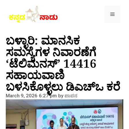
ಬಳ್ಳಾರಿ: ಮಾನಸಿಕ
ಸಮಸ್ಯೆಗಳ ನಿವಾರಣೆಗೆ
‘ಟೆಲಿಮನಸ್’ 14416
ಸಹಾಯವಾಣಿ
ಬಳಸಿಕೊಳ್ಳಲು ಡಿಎಚ್‌ಒ ಕರೆ
March 9, 2026
6:27 pm
by
ಪಾವನ