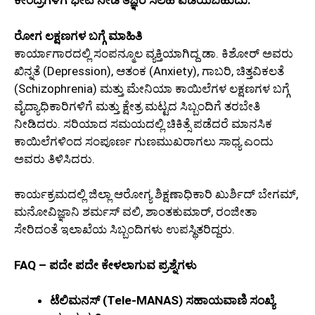
ಕೇಂದ್ರಗಳಿಗೆ ಭೇಟಿ ನೀಡಿ ತಜ್ಞರ ಸಲಹೆ ಪಡೆಯಬಹುದು.
ರೋಗ ಲಕ್ಷಣಗಳ ಬಗ್ಗೆ ಮಾಹಿತಿ
ಕಾರ್ಯಾಗಾರದಲ್ಲಿ ಸಂಪನ್ಮೂಲ ವ್ಯಕ್ತಿಯಾಗಿದ್ದ ಡಾ. ಕಿಶೋರ್ ಅವರು
ಖಿನ್ನತೆ (Depression), ಆತಂಕ (Anxiety), ಗಾಬರಿ, ಚಿತ್ತವಿಕಲತೆ
(Schizophrenia) ಮತ್ತು ಮೇನಿಯಾ ಕಾಯಿಲೆಗಳ ಲಕ್ಷಣಗಳ ಬಗ್ಗೆ
ವೈದ್ಯಾಧಿಕಾರಿಗಳಿಗೆ ಮತ್ತು ಕ್ಷೇತ್ರ ಮಟ್ಟದ ಸಿಬ್ಬಂದಿಗೆ ತರಬೇತಿ
ನೀಡಿದರು. ಸರಿಯಾದ ಸಮಯದಲ್ಲಿ ಚಿಕಿತ್ಸೆ ಪಡೆದರೆ ಮಾನಸಿಕ
ಕಾಯಿಲೆಗಳಿಂದ ಸಂಪೂರ್ಣ ಗುಣಮುಖರಾಗಲು ಸಾಧ್ಯ ಎಂದು
ಅವರು ತಿಳಿಸಿದರು.
ಕಾರ್ಯಕ್ರಮದಲ್ಲಿ ಜಿಲ್ಲಾ ಆರೋಗ್ಯ ಶಿಕ್ಷಣಾಧಿಕಾರಿ ಖುರ್ಶಿದ್ ಬೇಗಮ್,
ಮನೋವಿಜ್ಞಾನಿ ಶರ್ಮಸ್ ವಲಿ, ಶಾಂತಕುಮಾರ್, ರಂಜೀತಾ
ಸೇರಿದಂತೆ ಇಲಾಖೆಯ ಸಿಬ್ಬಂದಿಗಳು ಉಪಸ್ಥಿತರಿದ್ದರು.
FAQ – ಪದೇ ಪದೇ ಕೇಳಲಾಗುವ ಪ್ರಶ್ನೆಗಳು
ಟೆಲಿಮನಸ್ (Tele-MANAS) ಸಹಾಯವಾಣಿ ಸಂಖ್ಯೆ