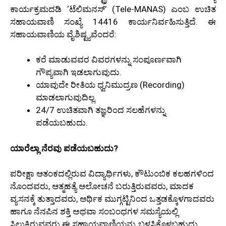
ಕಾರ್ಯಕ್ರಮದಡಿ ‘ಟೆಲಿಮನಸ್’ (Tele-MANAS) ಎಂಬ ಉಚಿತ
ಸಹಾಯವಾಣಿ ಸಂಖ್ಯೆ 14416 ಕಾರ್ಯನಿರ್ವಹಿಸುತ್ತಿದೆ. ಈ
ಸಹಾಯವಾಣಿಯ ವೈಶಿಷ್ಟ್ಯವೆಂದರೆ:
ಕರೆ ಮಾಡುವವರ ವಿವರಗಳನ್ನು ಸಂಪೂರ್ಣವಾಗಿ
ಗೌಪ್ಯವಾಗಿ ಇಡಲಾಗುವುದು.
ಯಾವುದೇ ರೀತಿಯ ಧ್ವನಿಮುದ್ರಣ (Recording)
ಮಾಡಲಾಗುವುದಿಲ್ಲ.
24/7 ಉಚಿತವಾಗಿ ತಜ್ಞರಿಂದ ಸಲಹೆಗಳನ್ನು
ಪಡೆಯಬಹುದು.
ಯಾರೆಲ್ಲಾ ನೆರವು ಪಡೆಯಬಹುದು?
ಪರೀಕ್ಷಾ ಆತಂಕದಲ್ಲಿರುವ ವಿದ್ಯಾರ್ಥಿಗಳು, ಕೌಟುಂಬಿಕ ಕಲಹಗಳಿಂದ
ನೊಂದವರು, ಆತ್ಮಹತ್ಯೆ ಆಲೋಚನೆ ಬರುತ್ತಿರುವವರು, ಮಾದಕ
ವ್ಯಸನಕ್ಕೆ ತುತ್ತಾದವರು, ಆರ್ಥಿಕ ಮುಗ್ಗಟ್ಟಿನಿಂದ ಒತ್ತಡಕ್ಕೊಳಗಾದವರು
ಹಾಗೂ ನೆನಪಿನ ಶಕ್ತಿ ಅಥವಾ ಸಂಬಂಧಗಳ ಸಮಸ್ಯೆಯಲ್ಲಿ
ಸಿಲುಕಿರುವವರು ಈ ಸಹಾಯವಾಣಿಯನ್ನು ಬಳಸಿಕೊಳ್ಳಬಹುದು