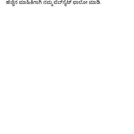
ಹೆಚ್ಚಿನ ಮಾಹಿತಿಗಾಗಿ ನಮ್ಮ ವೆಬ್‌ಸೈಟ್ ಫಾಲೋ ಮಾಡಿ.