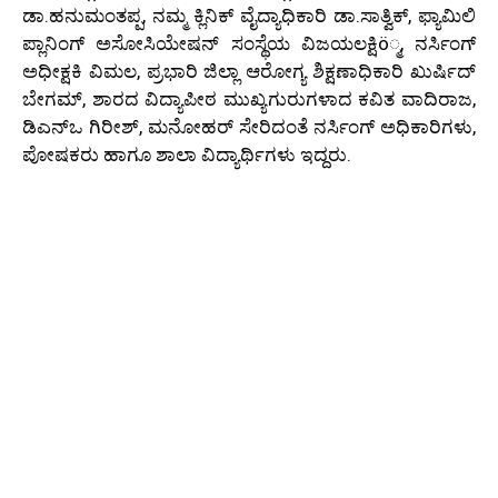
ಡಾ.ಹನುಮಂತಪ್ಪ, ನಮ್ಮ ಕ್ಲಿನಿಕ್ ವೈದ್ಯಾಧಿಕಾರಿ ಡಾ.ಸಾತ್ವಿಕ್, ಫ್ಯಾಮಿಲಿ
ಪ್ಲಾನಿಂಗ್ ಅಸೋಸಿಯೇಷನ್ ಸಂಸ್ಥೆಯ ವಿಜಯಲಕ್ಷಿö್ಮ, ನರ್ಸಿಂಗ್
ಅಧೀಕ್ಷಕಿ ವಿಮಲ, ಪ್ರಭಾರಿ ಜಿಲ್ಲಾ ಆರೋಗ್ಯ ಶಿಕ್ಷಣಾಧಿಕಾರಿ ಖುರ್ಷಿದ್
ಬೇಗಮ್, ಶಾರದ ವಿದ್ಯಾಪೀಠ ಮುಖ್ಯಗುರುಗಳಾದ ಕವಿತ ವಾದಿರಾಜ,
ಡಿಎನ್‌ಒ ಗಿರೀಶ್, ಮನೋಹರ್ ಸೇರಿದಂತೆ ನರ್ಸಿಂಗ್ ಅಧಿಕಾರಿಗಳು,
ಪೋಷಕರು ಹಾಗೂ ಶಾಲಾ ವಿದ್ಯಾರ್ಥಿಗಳು ಇದ್ದರು.