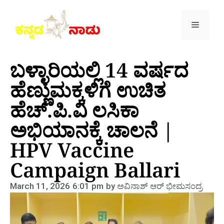
ಬಳ್ಳಾರಿಯಲ್ಲಿ 14 ವರ್ಷದ
ಹೆಣ್ಣುಮಕ್ಕಳಿಗೆ ಉಚಿತ
ಹೆಚ್.ಪಿ.ವಿ ಲಸಿಕಾ
ಅಭಿಯಾನಕ್ಕೆ ಚಾಲನೆ |
HPV Vaccine
Campaign Ballari
March 11, 2026
6:01 pm
by
ಅವಿನಾಶ್‌ ಆರ್‌ ಭೀಮಸಂದ್ರ