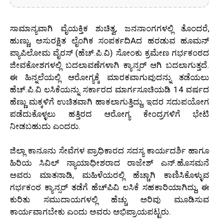
ಸಾಮಾನ್ಯವಾಗಿ ವೈಯಕ್ತಿಕ ಶುಚಿತ್ವ, ಜನನಾಂಗಗಳಲ್ಲಿ ತೊಂದರೆ,
ಹುಣ್ಣು, ಅಸುರಕ್ಷಿತ ಲೈಂಗಿಕ ಸಂಪರ್ಕದಿAದ ಹರಡುವ ಹೂಮನ್
ಪ್ಯಾಪಿಲೋಮ ವೈರಸ್ (ಹೆಚ್.ಪಿ.ವಿ) ಸೋಂಕು ಕ್ರಮೇಣ ಗರ್ಭಕಂಠದ
ಜೀವಕೋಶಗಳಲ್ಲಿ ಬದಲಾವಣೆಗಳಾಗಿ ಕ್ಯಾನ್ಸರ್ ಆಗಿ ಬದಲಾಗುತ್ತದೆ.
ಈ ಹಿನ್ನಲೆಯಲ್ಲಿ ಆರೋಗ್ಯಕ್ಕೆ ಮಾರಕವಾಗುವುದನ್ನು ತಡೆಯಲು
ಹೆಚ್.ಪಿ.ವಿ ಲಸಿಕೆಯನ್ನು ಸರ್ಕಾರದ ಮಾರ್ಗಸೂಚಿಯಡಿ 14 ವರ್ಷದ
ಹೆಣ್ಣು ಮಕ್ಕಳಿಗೆ ಉಚಿತವಾಗಿ ಹಾಕಲಾಗುತ್ತಿದ್ದು, ಇದರ ಸದುಪಯೋಗ
ಪಡೆದುಕೊಳ್ಳಲು ಹತ್ತಿರದ ಆರೋಗ್ಯ ಕೇಂದ್ರಗಳಿಗೆ ಭೇಟಿ
ನೀಡಬಹುದು ಎಂದರು.
ಜಿಲ್ಲಾ ಕಾನೂನು ಸೇವೆಗಳ ಪ್ರಾಧಿಕಾರದ ಸದಸ್ಯ ಕಾರ್ಯದರ್ಶಿ ಹಾಗೂ
ಹಿರಿಯ ಸಿವಿಲ್ ನ್ಯಾಯಾಧೀಶರಾದ ರಾಜೇಶ್ ಎನ್.ಹೊಸಮನೆ
ಅವರು ಮಾತನಾಡಿ, ಮಹಿಳೆಯರಲ್ಲಿ ಹೆಚ್ಚಾಗಿ ಕಾಣಿಸಿಕೊಳ್ಳುವ
ಗರ್ಭಕಂಠ ಕ್ಯಾನ್ಸರ್ ತಡೆಗೆ ಹೆಚ್‌ಪಿವಿ ಲಸಿಕೆ ಸಹಕಾರಿಯಾಗಿದ್ದು, ಈ
ಕುರಿತು ಸಮುದಾಯಗಳಲ್ಲಿ ಹೆಚ್ಚು ಅರಿವು ಮೂಡಿಸುವ
ಕಾರ್ಯವಾಗಬೇಕು ಎಂದು ಅವರು ಅಭಿಪ್ರಾಯಪಟ್ಟರು.