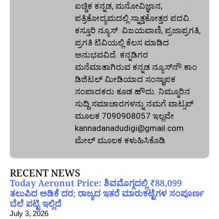
ಐಚ್ಚಿಕ ಕನ್ನಡ, ಮನೋವಿಜ್ಞಾನ,
ಪತ್ರಿಕೋದ್ಯಮದಲ್ಲಿ ಸ್ನಾತ್ತಕೋತ್ತರ ಪದವಿ.
ಕಸ್ತೂರಿ ನ್ಯೂಸ್‌. ವಿಜಯವಾಣಿ, ಪ್ರಜಾಪ್ರಗತಿ,
ಪ್ರಗತಿ ಟಿವಿಯಲ್ಲಿ ಕೆಲಸ ಮಾಡಿದ
ಅನುಭವವಿದೆ. ಕನ್ನಡಿಗರ
ಮನೆಮಾತಾಗಿರುವ ಕನ್ನಡ ನ್ಯೂಸ್‌ನೌ.ಕಾಂ
ಡಿಜಿಟಲ್‌ ಮೀಡಿಯಾದ ಸಂಸ್ಥಾಪಕ
ಸಂಪಾದಕರು ಕೂಡ ಹೌದು. ನಿಮ್ಮೂರಿನ
ಸುದ್ದಿ ಸಮಾಚಾರಗಳನ್ನು ನಮಗೆ ವಾಟ್ಸಪ್‌
ಮೂಲಕ 7090908057 ಇಲ್ಲವೇ
kannadanadudigi@gmail.com
ಮೇಲ್‌ ಮೂಲಕ ಕಳುಹಿಸಿಕೊಡಿ
RECENT NEWS
Today Aeronut Price: ಶಿವಮೊಗ್ಗದಲ್ಲಿ ₹88,099
ತಲುಪಿದ ಅಡಿಕೆ ದರ; ರಾಜ್ಯದ ಇತರೆ ಮಾರುಕಟ್ಟೆಗಳ ಸಂಪೂರ್ಣ
ಬೆಲೆ ಪಟ್ಟಿ ಇಲ್ಲಿದೆ
July 3, 2026