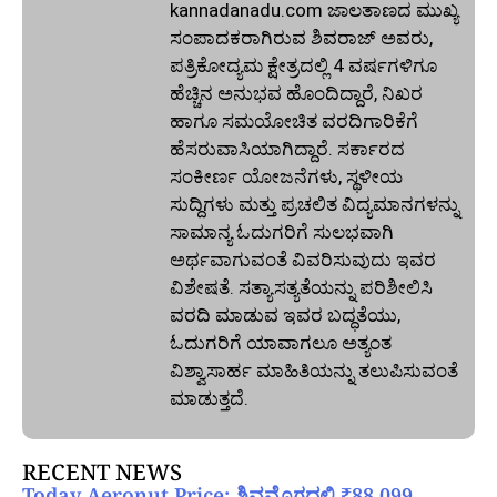
kannadanadu.com ಜಾಲತಾಣದ ಮುಖ್ಯ
ಸಂಪಾದಕರಾಗಿರುವ ಶಿವರಾಜ್ ಅವರು,
ಪತ್ರಿಕೋದ್ಯಮ ಕ್ಷೇತ್ರದಲ್ಲಿ 4 ವರ್ಷಗಳಿಗೂ
ಹೆಚ್ಚಿನ ಅನುಭವ ಹೊಂದಿದ್ದಾರೆ, ನಿಖರ
ಹಾಗೂ ಸಮಯೋಚಿತ ವರದಿಗಾರಿಕೆಗೆ
ಹೆಸರುವಾಸಿಯಾಗಿದ್ದಾರೆ. ಸರ್ಕಾರದ
ಸಂಕೀರ್ಣ ಯೋಜನೆಗಳು, ಸ್ಥಳೀಯ
ಸುದ್ದಿಗಳು ಮತ್ತು ಪ್ರಚಲಿತ ವಿದ್ಯಮಾನಗಳನ್ನು
ಸಾಮಾನ್ಯ ಓದುಗರಿಗೆ ಸುಲಭವಾಗಿ
ಅರ್ಥವಾಗುವಂತೆ ವಿವರಿಸುವುದು ಇವರ
ವಿಶೇಷತೆ. ಸತ್ಯಾಸತ್ಯತೆಯನ್ನು ಪರಿಶೀಲಿಸಿ
ವರದಿ ಮಾಡುವ ಇವರ ಬದ್ಧತೆಯು,
ಓದುಗರಿಗೆ ಯಾವಾಗಲೂ ಅತ್ಯಂತ
ವಿಶ್ವಾಸಾರ್ಹ ಮಾಹಿತಿಯನ್ನು ತಲುಪಿಸುವಂತೆ
ಮಾಡುತ್ತದೆ.
RECENT NEWS
Today Aeronut Price: ಶಿವಮೊಗ್ಗದಲ್ಲಿ ₹88,099