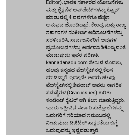
Editor), ಭಾರತ ಸರ್ಕಾರದ ಯೋಜನೆಗಳು
ಮತ್ತು ಶೈಕ್ಷಣಿಕ ಅಪ್‌ಡೇಟ್‌ಗಳನ್ನು ಟ್ರ್ಯಾಕ್
ಮಾಡುವಲ್ಲಿ 4 ವರ್ಷಗಳಿಗೂ ಹೆಚ್ಚಿನ
ಅನುಭವ ಹೊಂದಿದ್ದಾರೆ. ಕೇಂದ್ರ ಮತ್ತು ರಾಜ್ಯ
ಸರ್ಕಾರಗಳ ಸಂಕೀರ್ಣ ಅಧಿಸೂಚನೆಗಳನ್ನು
ಸರಳೀಕರಿಸಿ, ಸಾರ್ವಜನಿಕರಿಗೆ ಅವುಗಳ
ಪ್ರಯೋಜನಗಳನ್ನು ಅರ್ಥಮಾಡಿಕೊಳ್ಳುವಂತೆ
ಮಾಡುವುದು ಇವರ ಪರಿಣತಿ.
kannadanadu.com ಸೇರುವ ಮೊದಲು,
ಹಲವು ಕನ್ನಡದ ವೆಬ್‌ಸೈಟ್‌ನಲ್ಲಿ ಕೆಲಸ
ಮಾಡಿದ್ದಾರೆ. ಇದಲ್ಲದೇ ಅವರು ಹಲವು
ವೆಬ್‌ಸೈಟ್‌ನಲ್ಲಿ ಶಿವರಾಜ್ ಅವರು ನಾಗರಿಕ
ಸಮಸ್ಯೆಗಳ (Civic issues) ಕುರಿತು
ಕಂಟೆಂಟ್ ರೈಟರ್ ಆಗಿ ಕೆಲಸ ಮಾಡುತ್ತಿದ್ದರು.
ಇವರು ಇತ್ತೀಚಿನ ಸರ್ಕಾರಿ ಸುತ್ತೋಲೆಗಳನ್ನು
ಓದುಗರಿಗೆ ಸರಿಯಾದ ಸಮಯದಲ್ಲಿ
ನೀಡುವುದು ಡಿಜಿಟಲ್ ಸಾಕ್ಷರತೆಯ ಬಗ್ಗೆ
ಓದುವುದನ್ನು ಇಷ್ಟಪಡುತ್ತಾರೆ.