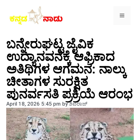
ಬನ್ನೇರುಘಟ್ಟ ಜೈವಿಕ
ಉದ್ಯಾನವನಕ್ಕೆ ಆಫ್ರಿಕಾದ
ಅತಿಥಿಗಳ ಆಗಮನ: ನಾಲ್ಕು
ಚೀತಾಗಳ ಸುರಕ್ಷಿತ
ಪುನರ್ವಸತಿ ಪ್ರಕ್ರಿಯೆ ಆರಂಭ
April 18, 2026
5:45 pm
by
ಶಿವರಾಜ್