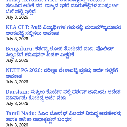
ತಲುಪಿದ ಅಡಿಕೆ ದರ; ರಾಜ್ಯದ ಇತರೆ ಮಾರುಕಟ್ಟೆಗಳ ಸಂಪೂರ್ಣ
ಬೆಲೆ ಪಟ್ಟಿ ಇಲ್ಲಿದೆ
July 3, 2026
KEA CET: ಸಿಇಟಿ ವಿದ್ಯಾರ್ಥಿಗಳ ಗಮನಕ್ಕೆ; ಮರುಮೌಲ್ಯಮಾಪನ
ಅಂಕಪಟ್ಟಿ ಸಲ್ಲಿಸಲು ಅವಕಾಶ
July 3, 2026
Bengaluru: ಕರ್ತವ್ಯ ಲೋಪ ತೋರಿದರೆ ವಜಾ; ಪೊಲೀಸ್
ಸಿಬ್ಬಂದಿಗೆ ಕಮಿಷನರ್ ಖಡಕ್ ಎಚ್ಚರಿಕೆ
July 3, 2026
NEET PG 2026: ಪರೀಕ್ಷಾ ವೇಳಾಪಟ್ಟಿ ಪ್ರಕಟ; ಅರ್ಜಿ ಸಲ್ಲಿಕೆಗೆ
ಅವಕಾಶ
July 3, 2026
Darshan: ಸುಪ್ರೀಂ ಕೋರ್ಟ್ ನಲ್ಲಿ ದರ್ಶನ್ ಜಾಮೀನು ಆದೇಶ
ಮಾರ್ಪಾಡು ಕೋರಿದ್ದ ಅರ್ಜಿ ವಜಾ
July 3, 2026
Tamil Nadu: ಸಿಎಂ ಜೋಸೆಫ್ ವಿಜಯ್ ವಿರುದ್ಧ ಅವಹೇಳನ;
ಶಾಸಕ ಅನಿತಾ ರಾಧಾಕೃಷ್ಣನ್ ಬಂಧನ
July 3, 2026