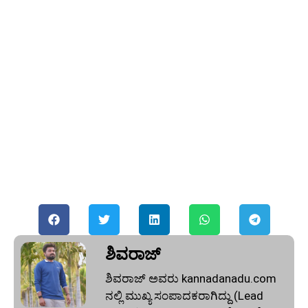
ಶಿವರಾಜ್
ಶಿವರಾಜ್ ಅವರು kannadanadu.com
ನಲ್ಲಿ ಮುಖ್ಯ ಸಂಪಾದಕರಾಗಿದ್ದು (Lead