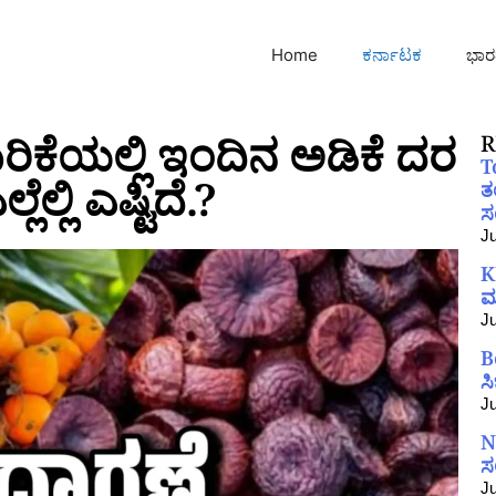
Home
ಕರ್ನಾಟಕ
ಭಾರ
ರಿಕೆಯಲ್ಲಿ ಇಂದಿನ ಅಡಿಕೆ ದರ
R
T
ಲ್ಲಿ ಎಷ್ಟಿದೆ.?
ತ
ಸಂ
Ju
K
ಮ
Ju
B
ಸ
Ju
N
ಸ
Ju