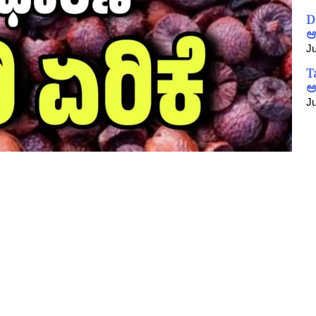
D
ಆ
Ju
T
ಅ
Ju