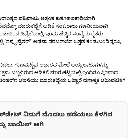
ವಾರಾಂತ್ಯದ ವಹಿವಾಟು ಅತ್ಯಂತ ಕುತೂಹಲಕಾರಿಯಾಗಿ
 ಶಿವಮೊಗ್ಗ ಮಾರುಕಟ್ಟೆಗೆ ಅಡಿಕೆ ಸರಬರಾಜು ಗಣನೀಯವಾಗಿ
 ಕಂಡುಬಂದ ಹಿನ್ನೆಲೆಯಲ್ಲಿ, ಇಂದು ಹೆಚ್ಚಿನ ಸಂಖ್ಯೆಯ ರೈತರು
ಲ್ಲಿ “ಸಪ್ಲೈ ಪ್ರೆಶರ್” ಅಥವಾ ಸರಬರಾಜಿನ ಒತ್ತಡ ಕಂಡುಬಂದಿದ್ದರೂ,
ಸುವ ಬದಲು, ಗುಣಮಟ್ಟದ ಆಧಾರದ ಮೇಲೆ ಆಯ್ದ ಲಾಟುಗಳನ್ನು
 ಉತ್ತಮ ಬಣ್ಣವಿರುವ ಅಡಿಕೆಗೆ ಮಾರುಕಟ್ಟೆಯಲ್ಲಿ ಇಂದಿಗೂ ಸ್ಥಿರವಾದ
 ಟೆಂಡರ್‌ನ ಚಲನೆಯು ಮಾರುಕಟ್ಟೆಯ ಒಟ್ಟಾರೆ ಧನಾತ್ಮಕ ಚಟುವಟಿಕೆಗೆ
ಪ್‌ಡೇಟ್‌ ನಿಮಗೆ ಮೊದಲು ಪಡೆಯಲು ಕೆಳಗಿನ
ನ್ನು ಜಾಯಿನ್ ಆಗಿ