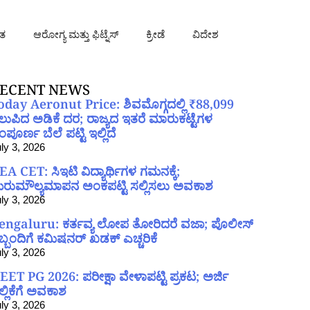
ತ
ಆರೋಗ್ಯ ಮತ್ತು ಫಿಟ್ನೆಸ್
ಕ್ರೀಡೆ
ವಿದೇಶ
ECENT NEWS
oday Aeronut Price: ಶಿವಮೊಗ್ಗದಲ್ಲಿ ₹88,099
ಲುಪಿದ ಅಡಿಕೆ ದರ; ರಾಜ್ಯದ ಇತರೆ ಮಾರುಕಟ್ಟೆಗಳ
ಪೂರ್ಣ ಬೆಲೆ ಪಟ್ಟಿ ಇಲ್ಲಿದೆ
ly 3, 2026
EA CET: ಸಿಇಟಿ ವಿದ್ಯಾರ್ಥಿಗಳ ಗಮನಕ್ಕೆ;
ರುಮೌಲ್ಯಮಾಪನ ಅಂಕಪಟ್ಟಿ ಸಲ್ಲಿಸಲು ಅವಕಾಶ
ly 3, 2026
engaluru: ಕರ್ತವ್ಯ ಲೋಪ ತೋರಿದರೆ ವಜಾ; ಪೊಲೀಸ್
ಿಬ್ಬಂದಿಗೆ ಕಮಿಷನರ್ ಖಡಕ್ ಎಚ್ಚರಿಕೆ
ly 3, 2026
EET PG 2026: ಪರೀಕ್ಷಾ ವೇಳಾಪಟ್ಟಿ ಪ್ರಕಟ; ಅರ್ಜಿ
ಲ್ಲಿಕೆಗೆ ಅವಕಾಶ
ly 3, 2026