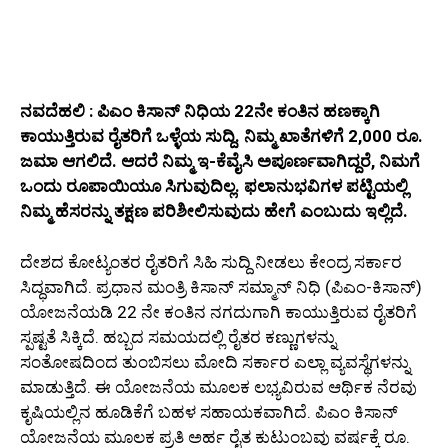
ನವದೆಹಲಿ : ಪಿಎಂ ಕಿಸಾನ್ ನಿಧಿಯ 22ನೇ ಕಂತಿನ ಹಣಕ್ಕಾಗಿ
ಕಾಯುತ್ತಿರುವ ರೈತರಿಗೆ ಒಳ್ಳೆಯ ಸುದ್ದಿ. ನಿಮ್ಮ ಖಾತೆಗಳಿಗೆ 2,000 ರೂ.
ಜಮಾ ಆಗಲಿದೆ. ಆದರೆ ನಿಮ್ಮ ಇ-ಕೆವೈಸಿ ಅಪೂರ್ಣವಾಗಿದ್ದರೆ, ನಿಮಗೆ
ಒಂದು ರೂಪಾಯಿಯೂ ಸಿಗುವುದಿಲ್ಲ. ಫಲಾನುಭವಿಗಳ ಪಟ್ಟಿಯಲ್ಲಿ
ನಿಮ್ಮ ಹೆಸರನ್ನು ತಕ್ಷಣ ಪರಿಶೀಲಿಸುವುದು ಹೇಗೆ ಎಂಬುದು ಇಲ್ಲಿದೆ.
ದೇಶದ ಕೋಟ್ಯಂತರ ರೈತರಿಗೆ ಸಿಹಿ ಸುದ್ದಿ ನೀಡಲು ಕೇಂದ್ರ ಸರ್ಕಾರ
ಸಿದ್ಧವಾಗಿದೆ. ಪ್ರಧಾನ ಮಂತ್ರಿ ಕಿಸಾನ್ ಸಮ್ಮಾನ್ ನಿಧಿ (ಪಿಎಂ-ಕಿಸಾನ್)
ಯೋಜನೆಯಡಿ 22 ನೇ ಕಂತಿನ ನಗದುಗಾಗಿ ಕಾಯುತ್ತಿರುವ ರೈತರಿಗೆ
ಸ್ಪಷ್ಟತೆ ಸಿಕ್ಕಿದೆ. ಹಬ್ಬದ ಸಮಯದಲ್ಲಿ ರೈತರ ಕಣ್ಣುಗಳನ್ನು
ಸಂತೋಷದಿಂದ ತುಂಬಿಸಲು ಮೋದಿ ಸರ್ಕಾರ ಎಲ್ಲಾ ವ್ಯವಸ್ಥೆಗಳನ್ನು
ಮಾಡುತ್ತಿದೆ. ಈ ಯೋಜನೆಯ ಮೂಲಕ ಲಭ್ಯವಿರುವ ಆರ್ಥಿಕ ನೆರವು
ಕೃಷಿಯಲ್ಲಿನ ಹೂಡಿಕೆಗೆ ಬಹಳ ಸಹಾಯಕವಾಗಿದೆ. ಪಿಎಂ ಕಿಸಾನ್
ಯೋಜನೆಯ ಮೂಲಕ ಪ್ರತಿ ಅರ್ಹ ರೈತ ಕುಟುಂಬವು ವರ್ಷಕ್ಕೆ ರೂ.