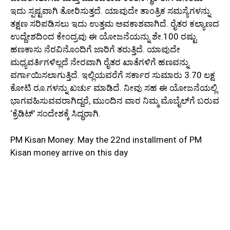
ಇದು ಸ್ಪಷ್ಟವಾಗಿ ತೋರಿಸುತ್ತದೆ. ಯಾವುದೇ ತಾಂತ್ರಿಕ ಸಮಸ್ಯೆಗಳನ್ನು
ತಕ್ಷಣ ಸರಿಪಡಿಸಲು ಇದು ಉತ್ತಮ ಅವಕಾಶವಾಗಿದೆ. ರೈತರ ಕಲ್ಯಾಣದ
ಉದ್ದೇಶದಿಂದ ಕೇಂದ್ರವು ಈ ಯೋಜನೆಯನ್ನು ಶೇ.100 ರಷ್ಟು
ಹಣಕಾಸು ನೆರವಿನೊಂದಿಗೆ ಜಾರಿಗೆ ತರುತ್ತಿದೆ. ಯಾವುದೇ
ಮಧ್ಯವರ್ತಿಗಳಿಲ್ಲದೆ ನೇರವಾಗಿ ರೈತರ ಖಾತೆಗಳಿಗೆ ಹಣವನ್ನು
ವರ್ಗಾಯಿಸಲಾಗುತ್ತಿದೆ. ಇಲ್ಲಿಯವರೆಗೆ ಸರ್ಕಾರ ಸುಮಾರು 3.70 ಲಕ್ಷ
ಕೋಟಿ ರೂ.ಗಳನ್ನು ಖರ್ಚು ಮಾಡಿದೆ. ನೀವು ಸಹ ಈ ಯೋಜನೆಯಲ್ಲಿ
ಭಾಗವಹಿಸುವವರಾಗಿದ್ದರೆ, ಮುಂದಿನ ವಾರ ನಿಮ್ಮ ಮೊಬೈಲ್‌ಗೆ ಬರುವ
‘ಕ್ರೆಡಿಟ್’ ಸಂದೇಶಕ್ಕೆ ಸಿದ್ಧರಾಗಿ.
PM Kisan Money: May the 22nd installment of PM
Kisan money arrive on this day