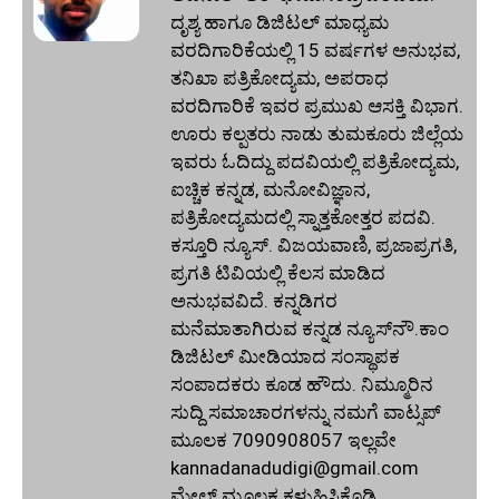
ದೃಶ್ಯ ಹಾಗೂ ಡಿಜಿಟಲ್ ಮಾಧ್ಯಮ
ವರದಿಗಾರಿಕೆಯಲ್ಲಿ 15 ವರ್ಷಗಳ ಅನುಭವ,
ತನಿಖಾ ಪತ್ರಿಕೋದ್ಯಮ, ಅಪರಾಧ
ವರದಿಗಾರಿಕೆ ಇವರ ಪ್ರಮುಖ ಆಸಕ್ತಿ ವಿಭಾಗ.
ಊರು ಕಲ್ಪತರು ನಾಡು ತುಮಕೂರು ಜಿಲ್ಲೆಯ
ಇವರು ಓದಿದ್ದು ಪದವಿಯಲ್ಲಿ ಪತ್ರಿಕೋದ್ಯಮ,
ಐಚ್ಚಿಕ ಕನ್ನಡ, ಮನೋವಿಜ್ಞಾನ,
ಪತ್ರಿಕೋದ್ಯಮದಲ್ಲಿ ಸ್ನಾತ್ತಕೋತ್ತರ ಪದವಿ.
ಕಸ್ತೂರಿ ನ್ಯೂಸ್‌. ವಿಜಯವಾಣಿ, ಪ್ರಜಾಪ್ರಗತಿ,
ಪ್ರಗತಿ ಟಿವಿಯಲ್ಲಿ ಕೆಲಸ ಮಾಡಿದ
ಅನುಭವವಿದೆ. ಕನ್ನಡಿಗರ
ಮನೆಮಾತಾಗಿರುವ ಕನ್ನಡ ನ್ಯೂಸ್‌ನೌ.ಕಾಂ
ಡಿಜಿಟಲ್‌ ಮೀಡಿಯಾದ ಸಂಸ್ಥಾಪಕ
ಸಂಪಾದಕರು ಕೂಡ ಹೌದು. ನಿಮ್ಮೂರಿನ
ಸುದ್ದಿ ಸಮಾಚಾರಗಳನ್ನು ನಮಗೆ ವಾಟ್ಸಪ್‌
ಮೂಲಕ 7090908057 ಇಲ್ಲವೇ
kannadanadudigi@gmail.com
ಮೇಲ್‌ ಮೂಲಕ ಕಳುಹಿಸಿಕೊಡಿ