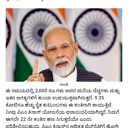
modi
ಈ ಸಮಯದಲ್ಲಿ, 2,000 ರೂ.ಗಳು ಅವರ ಮನೆಯ ವೆಚ್ಚಗಳು ಮತ್ತು
ಇತರ ಅಗತ್ಯಗಳಿಗೆ ತುಂಬಾ ಉಪಯುಕ್ತವಾಗಿರುತ್ತದೆ. 9.35
ಕೋಟಿಗೂ ಹೆಚ್ಚು ರೈತ ಕುಟುಂಬಗಳು ಈ ಕಂತಿಗಾಗಿ ಕಾಯುತ್ತಿವೆ.
ನೀವು ಪಿಎಂ ಕಿಸಾನ್ ಯೋಜನೆಯ ಫಲಾನುಭವಿಯಾಗಿದ್ದರೆ, ನಿಮಗೆ
ಈಗಲೇ 22 ನೇ ಕಂತಿನ ಹಣ ಸಿಗುತ್ತದೆಯೇ ಎಂದು
ಪರಿಶೀಲಿಸಬಹುದು. ಪಿಎಂ ಕಿಸಾನ್‌ನ ಅಧಿಕೃತ ವೆಬ್‌ಸೈಟ್‌ಗೆ ಹೋಗಿ