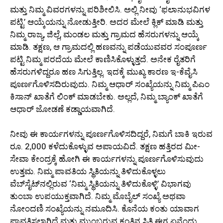
ಮತ್ತು ನಿಮ್ಮ ವಿವರಗಳನ್ನು ಪರಿಶೀಲಿಸಿ. ಅಲ್ಲಿ ನೀವು ‘ಫಲಾನುಭವಿಗಳ
ಪಟ್ಟಿ’ ಆಯ್ಕೆಯನ್ನು ನೋಡುತ್ತೀರಿ. ಅದರ ಮೇಲೆ ಕ್ಲಿಕ್ ಮಾಡಿ ಮತ್ತು
ನಿಮ್ಮ ರಾಜ್ಯ, ಜಿಲ್ಲೆ, ಮಂಡಲ ಮತ್ತು ಗ್ರಾಮದ ಹೆಸರುಗಳನ್ನು ಆಯ್ಕೆ
ಮಾಡಿ. ತಕ್ಷಣ, ಆ ಗ್ರಾಮದಲ್ಲಿ ಹಣವನ್ನು ಪಡೆಯುವವರ ಸಂಪೂರ್ಣ
ಪಟ್ಟಿ ನಿಮ್ಮ ಪರದೆಯ ಮೇಲೆ ಕಾಣಿಸಿಕೊಳ್ಳುತ್ತದೆ. ಅನೇಕ ರೈತರಿಗೆ
ಹೆಸರುಗಳಿದ್ದರೂ ಹಣ ಸಿಗುತ್ತಿಲ್ಲ. ಇದಕ್ಕೆ ಮುಖ್ಯ ಕಾರಣ ಇ-ಕೆವೈಸಿ
ಪೂರ್ಣಗೊಳಿಸದಿರುವುದು. ನಿಮ್ಮ ಆಧಾರ್ ಸಂಖ್ಯೆಯನ್ನು ನಿಮ್ಮ ಪಿಎಂ
ಕಿಸಾನ್ ಖಾತೆಗೆ ಲಿಂಕ್ ಮಾಡಬೇಕು. ಅಲ್ಲದೆ, ನಿಮ್ಮ ಬ್ಯಾಂಕ್ ಖಾತೆಗೆ
ಆಧಾರ್ ಜೋಡಣೆ ಕಡ್ಡಾಯವಾಗಿದೆ.
ನೀವು ಈ ಕಾರ್ಯಗಳನ್ನು ಪೂರ್ಣಗೊಳಿಸದಿದ್ದರೆ, ನಿಮಗೆ ಬಾಕಿ ಇರುವ
ರೂ. 2,000 ಕಳೆದುಕೊಳ್ಳುವ ಅಪಾಯವಿದೆ. ತಕ್ಷಣ ಹತ್ತಿರದ ಮೀ-
ಸೇವಾ ಕೇಂದ್ರಕ್ಕೆ ಹೋಗಿ ಈ ಕಾರ್ಯಗಳನ್ನು ಪೂರ್ಣಗೊಳಿಸುವುದು
ಉತ್ತಮ. ನಿಮ್ಮ ಪಾವತಿಯ ಸ್ಥಿತಿಯನ್ನು ತಿಳಿದುಕೊಳ್ಳಲು
ವೆಬ್‌ಸೈಟ್‌ನಲ್ಲಿರುವ ‘ನಿಮ್ಮ ಸ್ಥಿತಿಯನ್ನು ತಿಳಿದುಕೊಳ್ಳಿ’ ವಿಭಾಗವು
ತುಂಬಾ ಉಪಯುಕ್ತವಾಗಿದೆ. ನಿಮ್ಮ ಮೊಬೈಲ್ ಸಂಖ್ಯೆ ಅಥವಾ
ನೋಂದಣಿ ಸಂಖ್ಯೆಯನ್ನು ನಮೂದಿಸಿ. ಕೊನೆಯ ಕಂತು ಯಾವಾಗ
ಪಾವತಿಸಲಾಗಿದೆ ಮತ್ತು ಮುಂಬರುವ ಕಂತಿನ ಸ್ಥಿತಿ ಈಗ ಏನೆಂದು