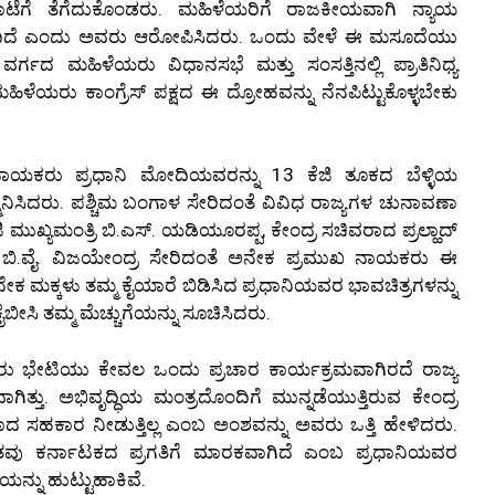
 ತರಾಟೆಗೆ ತೆಗೆದುಕೊಂಡರು. ಮಹಿಳೆಯರಿಗೆ ರಾಜಕೀಯವಾಗಿ ನ್ಯಾಯ
 ಬಂದಿದೆ ಎಂದು ಅವರು ಆರೋಪಿಸಿದರು. ಒಂದು ವೇಳೆ ಈ ಮಸೂದೆಯು
ಗದ ಮಹಿಳೆಯರು ವಿಧಾನಸಭೆ ಮತ್ತು ಸಂಸತ್ತಿನಲ್ಲಿ ಪ್ರಾತಿನಿಧ್ಯ
ಳೆಯರು ಕಾಂಗ್ರೆಸ್ ಪಕ್ಷದ ಈ ದ್ರೋಹವನ್ನು ನೆನಪಿಟ್ಟುಕೊಳ್ಳಬೇಕು
ನಾಯಕರು ಪ್ರಧಾನಿ ಮೋದಿಯವರನ್ನು 13 ಕೆಜಿ ತೂಕದ ಬೆಳ್ಳಿಯ
ನಿಸಿದರು. ಪಶ್ಚಿಮ ಬಂಗಾಳ ಸೇರಿದಂತೆ ವಿವಿಧ ರಾಜ್ಯಗಳ ಚುನಾವಣಾ
 ಮುಖ್ಯಮಂತ್ರಿ ಬಿ.ಎಸ್. ಯಡಿಯೂರಪ್ಪ, ಕೇಂದ್ರ ಸಚಿವರಾದ ಪ್ರಲ್ಹಾದ್
ಕ್ಷ ಬಿ.ವೈ. ವಿಜಯೇಂದ್ರ ಸೇರಿದಂತೆ ಅನೇಕ ಪ್ರಮುಖ ನಾಯಕರು ಈ
ೇಕ ಮಕ್ಕಳು ತಮ್ಮ ಕೈಯಾರೆ ಬಿಡಿಸಿದ ಪ್ರಧಾನಿಯವರ ಭಾವಚಿತ್ರಗಳನ್ನು
ೈಬೀಸಿ ತಮ್ಮ ಮೆಚ್ಚುಗೆಯನ್ನು ಸೂಚಿಸಿದರು.
ರು ಭೇಟಿಯು ಕೇವಲ ಒಂದು ಪ್ರಚಾರ ಕಾರ್ಯಕ್ರಮವಾಗಿರದೆ ರಾಜ್ಯ
ಾಗಿತ್ತು. ಅಭಿವೃದ್ಧಿಯ ಮಂತ್ರದೊಂದಿಗೆ ಮುನ್ನಡೆಯುತ್ತಿರುವ ಕೇಂದ್ರ
ಸಹಕಾರ ನೀಡುತ್ತಿಲ್ಲ ಎಂಬ ಅಂಶವನ್ನು ಅವರು ಒತ್ತಿ ಹೇಳಿದರು.
 ಕುಸಿತವು ಕರ್ನಾಟಕದ ಪ್ರಗತಿಗೆ ಮಾರಕವಾಗಿದೆ ಎಂಬ ಪ್ರಧಾನಿಯವರ
ನ್ನು ಹುಟ್ಟುಹಾಕಿವೆ.