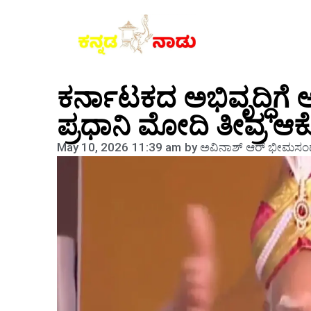
ಕರ್ನಾಟಕದ ಅಭಿವೃದ್ಧಿಗೆ 
ಪ್ರಧಾನಿ ಮೋದಿ ತೀವ್ರ ಆಕ
May 10, 2026
11:39 am
by
ಅವಿನಾಶ್‌ ಆರ್‌ ಭೀಮಸಂದ