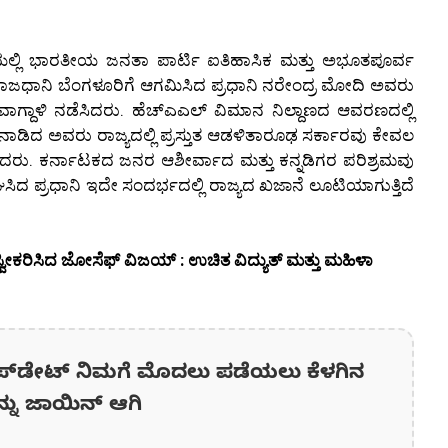
ಲ್ಲಿ ಭಾರತೀಯ ಜನತಾ ಪಾರ್ಟಿ ಐತಿಹಾಸಿಕ ಮತ್ತು ಅಭೂತಪೂರ್ವ
ಾಜಧಾನಿ ಬೆಂಗಳೂರಿಗೆ ಆಗಮಿಸಿದ ಪ್ರಧಾನಿ ನರೇಂದ್ರ ಮೋದಿ ಅವರು
ಗ್ದಾಳಿ ನಡೆಸಿದರು. ಹೆಚ್‌ಎಎಲ್ ವಿಮಾನ ನಿಲ್ದಾಣದ ಆವರಣದಲ್ಲಿ
ತನಾಡಿದ ಅವರು ರಾಜ್ಯದಲ್ಲಿ ಪ್ರಸ್ತುತ ಆಡಳಿತಾರೂಢ ಸರ್ಕಾರವು ಕೇವಲ
ಿಸಿದರು. ಕರ್ನಾಟಕದ ಜನರ ಆಶೀರ್ವಾದ ಮತ್ತು ಕನ್ನಡಿಗರ ಪರಿಶ್ರಮವು
ಲಾಘಿಸಿದ ಪ್ರಧಾನಿ ಇದೇ ಸಂದರ್ಭದಲ್ಲಿ ರಾಜ್ಯದ ಖಜಾನೆ ಲೂಟಿಯಾಗುತ್ತಿದೆ
ವೀಕರಿಸಿದ ಜೋಸೆಫ್ ವಿಜಯ್ : ಉಚಿತ ವಿದ್ಯುತ್ ಮತ್ತು ಮಹಿಳಾ
ಪ್‌ಡೇಟ್‌ ನಿಮಗೆ ಮೊದಲು ಪಡೆಯಲು ಕೆಳಗಿನ
ನ್ನು ಜಾಯಿನ್ ಆಗಿ