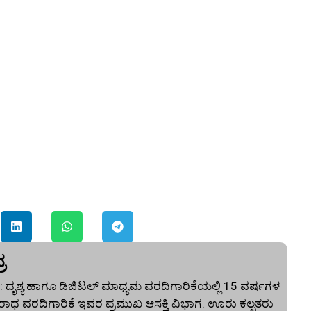
ರ
 ದೃಶ್ಯ ಹಾಗೂ ಡಿಜಿಟಲ್ ಮಾಧ್ಯಮ ವರದಿಗಾರಿಕೆಯಲ್ಲಿ 15 ವರ್ಷಗಳ
ಾಧ ವರದಿಗಾರಿಕೆ ಇವರ ಪ್ರಮುಖ ಆಸಕ್ತಿ ವಿಭಾಗ. ಊರು ಕಲ್ಪತರು