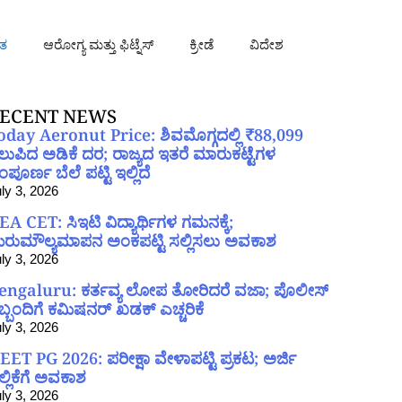
ತ
ಆರೋಗ್ಯ ಮತ್ತು ಫಿಟ್ನೆಸ್
ಕ್ರೀಡೆ
ವಿದೇಶ
ECENT NEWS
oday Aeronut Price: ಶಿವಮೊಗ್ಗದಲ್ಲಿ ₹88,099
ಲುಪಿದ ಅಡಿಕೆ ದರ; ರಾಜ್ಯದ ಇತರೆ ಮಾರುಕಟ್ಟೆಗಳ
ಪೂರ್ಣ ಬೆಲೆ ಪಟ್ಟಿ ಇಲ್ಲಿದೆ
ly 3, 2026
EA CET: ಸಿಇಟಿ ವಿದ್ಯಾರ್ಥಿಗಳ ಗಮನಕ್ಕೆ;
ರುಮೌಲ್ಯಮಾಪನ ಅಂಕಪಟ್ಟಿ ಸಲ್ಲಿಸಲು ಅವಕಾಶ
ly 3, 2026
engaluru: ಕರ್ತವ್ಯ ಲೋಪ ತೋರಿದರೆ ವಜಾ; ಪೊಲೀಸ್
ಿಬ್ಬಂದಿಗೆ ಕಮಿಷನರ್ ಖಡಕ್ ಎಚ್ಚರಿಕೆ
ly 3, 2026
EET PG 2026: ಪರೀಕ್ಷಾ ವೇಳಾಪಟ್ಟಿ ಪ್ರಕಟ; ಅರ್ಜಿ
ಲ್ಲಿಕೆಗೆ ಅವಕಾಶ
ly 3, 2026