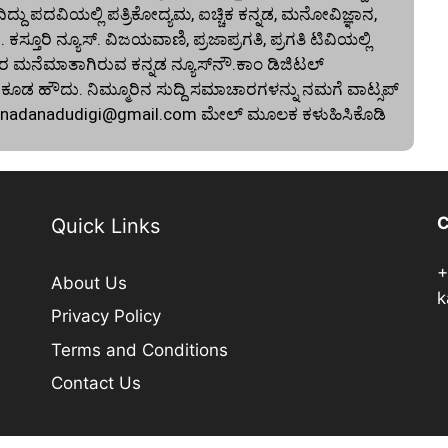
ದು ಪದವಿಯಲ್ಲಿ ಪತ್ರಿಕೋದ್ಯಮ, ಐಚ್ಚಿಕ ಕನ್ನಡ, ಮನೋವಿಜ್ಞಾನ,
. ಕಸ್ತೂರಿ ನ್ಯೂಸ್‌. ವಿಜಯವಾಣಿ, ಪ್ರಜಾಪ್ರಗತಿ, ಪ್ರಗತಿ ಟಿವಿಯಲ್ಲಿ
 ಮನೆಮಾತಾಗಿರುವ ಕನ್ನಡ ನ್ಯೂಸ್‌ನೌ.ಕಾಂ ಡಿಜಿಟಲ್‌
 ಹೌದು. ನಿಮ್ಮೂರಿನ ಸುದ್ದಿ ಸಮಾಚಾರಗಳನ್ನು ನಮಗೆ ವಾಟ್ಸಪ್‌
nnadanadudigi@gmail.com
ಮೇಲ್‌ ಮೂಲಕ ಕಳುಹಿಸಿಕೊಡಿ
C
Quick Links
+
About Us
k
Privacy Policy
Terms and Conditions
Contact Us