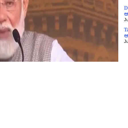
D
ಆ
Ju
T
ಅ
Ju