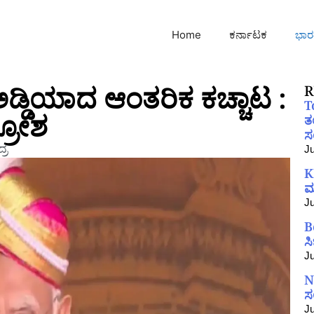
Home
ಕರ್ನಾಟಕ
ಭಾರ
ಅಡ್ಡಿಯಾದ ಆಂತರಿಕ ಕಚ್ಚಾಟ :
R
T
್ರೋಶ
ತ
ಸಂ
್ರ
Ju
K
ಮ
Ju
B
ಸ
Ju
N
ಸ
Ju