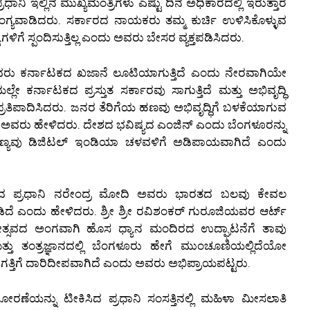
ಿ ಇಲ್ಲಿನ ಮುಖ್ಯಮಂತ್ರಿಗಳು ಎಷ್ಟು ದಿನ ಅಧಿಕಾರದಲ್ಲಿ ಇರುತ್ತಾರೆ
ಯವಾಡಿದರು. ಸರ್ಕಾರದ ನಾಯಕರು ತಮ್ಮ ಕುರ್ಚಿ ಉಳಿಸಿಕೊಳ್ಳುವ
ಗೆ ಸ್ಪಂದಿಸುತ್ತಿಲ್ಲ ಎಂದು ಅವರು ಬೇಸರ ವ್ಯಕ್ತಪಡಿಸಿದರು.
ಸಿದ ಅವರು ಕರ್ನಾಟಕದ ಖಜಾನೆ ಲೂಟಿಯಾಗುತ್ತಿದೆ ಎಂದು ನೇರವಾಗಿಯೇ
 ಕರ್ನಾಟಕದ ಪ್ರಸ್ತುತ ಸರ್ಕಾರವು ಸಾಗುತ್ತಿದೆ ಮತ್ತು ಅಭಿವೃದ್ಧಿ
್ರತಿಪಾದಿಸಿದರು. ಜನರ ತೆರಿಗೆಯ ಹಣವು ಅಭಿವೃದ್ಧಿಗೆ ಬಳಕೆಯಾಗುವ
ು ಅವರು ಹೇಳಿದರು. ದೇಶದ ಭವಿಷ್ಯದ ಎಂಜಿನ್ ಎಂದು ಬೆಂಗಳೂರನ್ನು
ಪುಣ್ಯವು ಡಿಜಿಟಲ್ ಇಂಡಿಯಾ ಚಳವಳಿಗೆ ಅಡಿಪಾಯವಾಗಿದೆ ಎಂದು
ನಾಡಿದ ಪ್ರಧಾನಿ ನರೇಂದ್ರ ಮೋದಿ ಅವರು ಭಾರತದ ಬಲವು ಕೇವಲ
ಕೂಡಿದೆ ಎಂದು ಹೇಳಿದರು. ಶ್ರೀ ಶ್ರೀ ರವಿಶಂಕರ್ ಗುರೂಜಿಯವರ ಆರ್ಟ್
ಮೋತ್ಸವದ ಅಂಗವಾಗಿ ಹೊಸ ಧ್ಯಾನ ಮಂದಿರದ ಉದ್ಘಾಟನೆಗೆ ತಾವು
ತು ತಂತ್ರಜ್ಞಾನದಲ್ಲಿ ಬೆಂಗಳೂರು ಹೇಗೆ ಮುಂಚೂಣಿಯಲ್ಲಿದೆಯೋ
ಗತ್ತಿಗೆ ದಾರಿದೀಪವಾಗಿದೆ ಎಂದು ಅವರು ಅಭಿಪ್ರಾಯಪಟ್ಟರು.
ಣೆಯನ್ನು ಟೀಕಿಸಿದ ಪ್ರಧಾನಿ ಸಂಸತ್ತಿನಲ್ಲಿ ಮಹಿಳಾ ಮೀಸಲಾತಿ