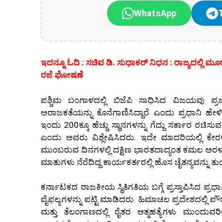
WhatsApp
ಇದನ್ನೂ ಓದಿ : ಸಚಿವ ಡಿ. ಸುಧಾಕರ್ ನಿಧನ : ರಾಜ್ಯದಲ್ಲಿ ಮೂ
ರಜೆ ಘೋಷಣೆ
ಪಶ್ಚಿಮ ಬಂಗಾಳದಲ್ಲಿ ಬಿಜೆಪಿ ಸಾಧಿಸಿದ ವಿಜಯವು ಪ್
ಅರಾಜಕತೆಯನ್ನು ಕೊನೆಗಾಣಿಸಿದ್ದಾರೆ ಎಂದು ಪ್ರಧಾನಿ ಹೇಳಿದ
ಇಂದು 200ಕ್ಕೂ ಹೆಚ್ಚು ಸ್ಥಾನಗಳನ್ನು ಗೆದ್ದು ಸರ್ಕಾರ ರಚಿ
ಎಂದು ಅವರು ವಿಶ್ಲೇಷಿಸಿದರು. ಇದೇ ಮಾದರಿಯಲ್ಲಿ ಕೇರಳದಲ್ಲಿಯ
ಮುಂಬರುವ ದಿನಗಳಲ್ಲಿ ದಕ್ಷಿಣ ಭಾರತದಾದ್ಯಂತ ಕಮಲ ಅರಳಲಿ
ಮಾತುಗಳು ನೆರೆದಿದ್ದ ಕಾರ್ಯಕರ್ತರಲ್ಲಿ ಹೊಸ ಚೈತನ್ಯವನ್ನು ತು
ಕರ್ನಾಟಕದ ರಾಜಕೀಯ ಸ್ಥಿತಿಗತಿಯ ಬಗ್ಗೆ ಪ್ರಸ್ತಾಪಿಸಿದ ಪ್ರ
ವೈಫಲ್ಯಗಳನ್ನು ಪಟ್ಟಿ ಮಾಡಿದರು. ಹಿಮಾಚಲ ಪ್ರದೇಶದಲ್ಲಿ ಪೌ
ಮತ್ತು ತೆಲಂಗಾಣದಲ್ಲಿ ರೈತರ ಆತ್ಮಹತ್ಯೆಗಳು ಮುಂದು