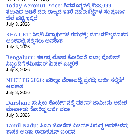
Today Aeronut Price: ಶಿವಮೊಗ್ಗದಲ್ಲಿ ₹88,099
ತಲುಪಿದ ಅಡಿಕೆ ದರ; ರಾಜ್ಯದ ಇತರೆ ಮಾರುಕಟ್ಟೆಗಳ ಸಂಪೂರ್ಣ
ಬೆಲೆ ಪಟ್ಟಿ ಇಲ್ಲಿದೆ
July 3, 2026
KEA CET: ಸಿಇಟಿ ವಿದ್ಯಾರ್ಥಿಗಳ ಗಮನಕ್ಕೆ; ಮರುಮೌಲ್ಯಮಾಪನ
ಅಂಕಪಟ್ಟಿ ಸಲ್ಲಿಸಲು ಅವಕಾಶ
July 3, 2026
Bengaluru: ಕರ್ತವ್ಯ ಲೋಪ ತೋರಿದರೆ ವಜಾ; ಪೊಲೀಸ್
ಸಿಬ್ಬಂದಿಗೆ ಕಮಿಷನರ್ ಖಡಕ್ ಎಚ್ಚರಿಕೆ
July 3, 2026
NEET PG 2026: ಪರೀಕ್ಷಾ ವೇಳಾಪಟ್ಟಿ ಪ್ರಕಟ; ಅರ್ಜಿ ಸಲ್ಲಿಕೆಗೆ
ಅವಕಾಶ
July 3, 2026
Darshan: ಸುಪ್ರೀಂ ಕೋರ್ಟ್ ನಲ್ಲಿ ದರ್ಶನ್ ಜಾಮೀನು ಆದೇಶ
ಮಾರ್ಪಾಡು ಕೋರಿದ್ದ ಅರ್ಜಿ ವಜಾ
July 3, 2026
Tamil Nadu: ಸಿಎಂ ಜೋಸೆಫ್ ವಿಜಯ್ ವಿರುದ್ಧ ಅವಹೇಳನ;
ಶಾಸಕ ಅನಿತಾ ರಾಧಾಕೃಷ್ಣನ್ ಬಂಧನ