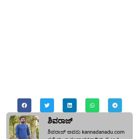
ಶಿವರಾಜ್
ಶಿವರಾಜ್ ಅವರು kannadanadu.com