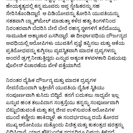
ಹೇಯಕೃತ್ಯದಲ್ಲಿ ತನ್ನ ಮೂವರು ಆಪ್ತ ಸ್ನೇಹಿತರನ್ನು ಸಹ
ಸೇರಿಸಿಕೊಂಡಿದ್ದಾನೆ. ಆ ವಿಡಿಯೋವನ್ನು ತೋರಿಸಿ ಯುವತಿಯನ್ನು
ಸತತವಾಗಿ ಬ್ಲ್ಯಾಕ್‌ಮೇಲ್ ಮಾಡುತ್ತಾ ಕಳೆದ ಹತ್ತು ತಿಂಗಳಿನಿಂದ
ನಿರಂತರವಾಗಿ ಬೆದರಿಸಿ ಬೇರೆ ಬೇರೆ ರಹಸ್ಯ ಸ್ಥಳಗಳಿಗೆ ಕರೆದೊಯ್ದು
ಸಾಮೂಹಿಕ ಅತ್ಯಾಚಾರ ಎಸಗಿದ್ದಾರೆ. ಈ ದೀರ್ಘಾವಧಿಯ ದೌರ್ಜನ್ಯದ
ಅವಧಿಯಲ್ಲಿ ಆರೋಪಿಗಳು ಯುವತಿಗೆ ಪ್ರಜ್ಞೆ ತಪ್ಪಿಸಲು ಮತ್ತು ಆಕೆಯ
ಪ್ರತಿರೋಧವನ್ನು ಕುಗ್ಗಿಸಲು ವ್ಯವಸ್ಥಿತವಾಗಿ ಮಾದಕ ದ್ರವ್ಯಗಳನ್ನು
ಅಂದರೆ ಡ್ರಗ್ಸ್ ನೀಡುತ್ತಿದ್ದರು ಎನ್ನುವ ಅತ್ಯಂತ ಕಳವಳಕಾರಿ ವಿಷಯವು
ಪೊಲೀಸ್ ವಿಚಾರಣೆಯ ವೇಳೆ ಪತ್ತೆಯಾಗಿದೆ.
ನಿರಂತರ ದೈಹಿಕ ದೌರ್ಜನ್ಯ ಮತ್ತು ಮಾದಕ ದ್ರವ್ಯಗಳ
ಸೇವನೆಯಿಂದಾಗಿ ಇತ್ತೀಚೆಗೆ ಯುವತಿಯ ದೈಹಿಕ ಸ್ಥಿತಿಯು
ಸಂಪೂರ್ಣವಾಗಿ ಕುಸಿದು ಬಿದ್ದಿದೆ. ತನಗೆ ಬದುಕಲು ಸಾಧ್ಯವೇ ಇಲ್ಲ
ಎನ್ನುವ ಹಂತ ತಲುಪಿದಾಗ ಸಂತ್ರಸ್ತೆಯು ತನ್ನನ್ನು ಸಂಪೂರ್ಣವಾಗಿ
ಬಿಟ್ಟುಬಿಡುವಂತೆ ಮತ್ತು ತನ್ನ ಜೀವ ಉಳಿಸುವಂತೆ ಆರೋಪಿಗಳ
ಮುಂದೆ ಕಣ್ಣೀರು ಹಾಕಿದ್ದಾಳೆ. ಈ ಸಂದರ್ಭದಲ್ಲೂ ದಯೆ ತೋರದ
ಮುಖ್ಯ ಆರೋಪಿಯು ಮತ್ತೊಂದು ವಿಚಿತ್ರ ಮತ್ತು ಕುತಂತ್ರದ ಷರತ್ತನ್ನು
ವಿಧಿಸಿದ್ದಾನೆ. ಯಾರ ಕೌಟುಂಬಿಕ ಸದಸ್ಯರಿಗೂ ವಿಷಯ ತಿಳಿಸದೆ