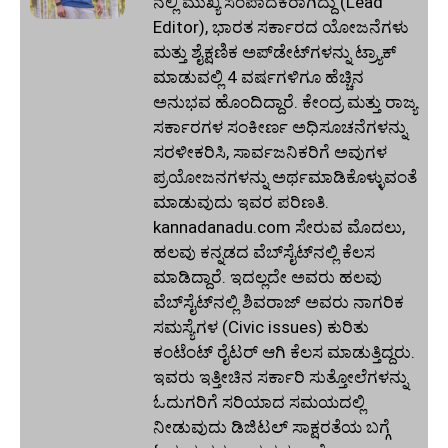
ನಲ್ಲಿ ಮುಖ್ಯ ಸಂಪಾದಕರಾಗಿದ್ದು (Lead
Editor), ಭಾರತ ಸರ್ಕಾರದ ಯೋಜನೆಗಳು
ಮತ್ತು ಶೈಕ್ಷಣಿಕ ಅಪ್‌ಡೇಟ್‌ಗಳನ್ನು ಟ್ರ್ಯಾಕ್
ಮಾಡುವಲ್ಲಿ 4 ವರ್ಷಗಳಿಗೂ ಹೆಚ್ಚಿನ
ಅನುಭವ ಹೊಂದಿದ್ದಾರೆ. ಕೇಂದ್ರ ಮತ್ತು ರಾಜ್ಯ
ಸರ್ಕಾರಗಳ ಸಂಕೀರ್ಣ ಅಧಿಸೂಚನೆಗಳನ್ನು
ಸರಳೀಕರಿಸಿ, ಸಾರ್ವಜನಿಕರಿಗೆ ಅವುಗಳ
ಪ್ರಯೋಜನಗಳನ್ನು ಅರ್ಥಮಾಡಿಕೊಳ್ಳುವಂತೆ
ಮಾಡುವುದು ಇವರ ಪರಿಣತಿ.
kannadanadu.com ಸೇರುವ ಮೊದಲು,
ಹಲವು ಕನ್ನಡದ ವೆಬ್‌ಸೈಟ್‌ನಲ್ಲಿ ಕೆಲಸ
ಮಾಡಿದ್ದಾರೆ. ಇದಲ್ಲದೇ ಅವರು ಹಲವು
ವೆಬ್‌ಸೈಟ್‌ನಲ್ಲಿ ಶಿವರಾಜ್ ಅವರು ನಾಗರಿಕ
ಸಮಸ್ಯೆಗಳ (Civic issues) ಕುರಿತು
ಕಂಟೆಂಟ್ ರೈಟರ್ ಆಗಿ ಕೆಲಸ ಮಾಡುತ್ತಿದ್ದರು.
ಇವರು ಇತ್ತೀಚಿನ ಸರ್ಕಾರಿ ಸುತ್ತೋಲೆಗಳನ್ನು
ಓದುಗರಿಗೆ ಸರಿಯಾದ ಸಮಯದಲ್ಲಿ
ನೀಡುವುದು ಡಿಜಿಟಲ್ ಸಾಕ್ಷರತೆಯ ಬಗ್ಗೆ