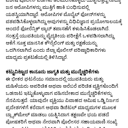
ವಿಶೇಷ ಪೊಲೀಸ್ ಪಡೆಗಳು ತಲೆಮರೆಸಿಕೊಳ್ಳಲು ಯತ್ನಿಸುತ್ತಿದ್ದ ನಾಲ್ಕೂ
ಜನ ಆರೋಪಿಗಳನ್ನು ಮುತ್ತಿಗೆ ಹಾಕಿ ಬಂಧಿಸುವಲ್ಲಿ
ಯಶಸ್ವಿಯಾಗಿದ್ದಾರೆ. ಆರೋಪಿಗಳ ಮೊಬೈಲ್ ಫೋನ್‌ಗಳನ್ನು
ವಶಪಡಿಸಿಕೊಳ್ಳಲಾಗಿದ್ದು ಅವುಗಳನ್ನು ವಿಧಿವಿಜ್ಞಾನ ಪ್ರಯೋಗಾಲಯಕ್ಕೆ
ಅಂದರೆ ಫೋರೆನ್ಸಿಕ್ ಲ್ಯಾಬ್ ತಪಾಸಣೆಗೆ ಕಳುಹಿಸಿಕೊಡಲಾಗಿದೆ.
ಸಂತ್ರಸ್ತೆ ಯುವತಿಯನ್ನು ವೈದ್ಯಕೀಯ ಪರೀಕ್ಷೆಗೆ ಒಳಪಡಿಸಲಾಗಿದ್ದು
ಆಕೆಗೆ ಸೂಕ್ತ ಮಾನಸಿಕ ಕೌನ್ಸೆಲಿಂಗ್ ಮತ್ತು ರಕ್ಷಣೆಯನ್ನು
ಒದಗಿಸಲಾಗಿದೆ ಎಂದು ಜಿಲ್ಲಾ ಪೊಲೀಸ್ ವರಿಷ್ಠಾಧಿಕಾರಿಗಳು
ಮಾಧ್ಯಮ ಪ್ರಕಟಣೆಯಲ್ಲಿ ತಿಳಿಸಿದ್ದಾರೆ.
ಕಟ್ಟುನಿಟ್ಟಾದ ಕಾನೂನು ಜಾಗೃತಿ ಮತ್ತು ಮುನ್ನೆಚ್ಚರಿಕೆಗಳು
ಈ ಭೀಕರ ಘಟನೆಯು ಸಮಾಜದಲ್ಲಿ ಯುವತಿಯರು ಮತ್ತು
ಮಹಿಳೆಯರು ಅಪರಿಚಿತ ಅಥವಾ ಅರೆಬರೆ ಪರಿಚಿತ ವ್ಯಕ್ತಿಗಳೊಂದಿಗೆ
ಒಡನಾಟ ಇಟ್ಟುಕೊಳ್ಳುವಾಗ ವಹಿಸಬೇಕಾದ ಮುನ್ನೆಚ್ಚರಿಕೆಗಳನ್ನು
ನೆನಪಿಸುತ್ತದೆ. ಯಾವುದೇ ವ್ಯಕ್ತಿಯು ವಿವಾಹದ ಆಮಿಷ ಒಡ್ಡಿ ನಿರ್ಜನ
ಪ್ರದೇಶಗಳಿಗೆ ಕರೆದಾಗ ಅಥವಾ ಡಿಜಿಟಲ್ ಮಾಧ್ಯಮಗಳ ಮೂಲಕ
ಬ್ಲ್ಯಾಕ್‌ಮೇಲ್ ಮಾಡಲು ಯತ್ನಿಸಿದಾಗ ತಕ್ಷಣವೇ ಭಯ ಪಡದೆ
ಪೋಷಕರಿಗೆ ಅಥವಾ ನೇರವಾಗಿ ಪೊಲೀಸರ ಸಹಾಯವಾಣಿ ಸಂಖ್ಯೆ