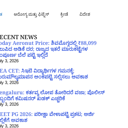
ತ
ಆರೋಗ್ಯ ಮತ್ತು ಫಿಟ್ನೆಸ್
ಕ್ರೀಡೆ
ವಿದೇಶ
ECENT NEWS
oday Aeronut Price: ಶಿವಮೊಗ್ಗದಲ್ಲಿ ₹88,099
ಲುಪಿದ ಅಡಿಕೆ ದರ; ರಾಜ್ಯದ ಇತರೆ ಮಾರುಕಟ್ಟೆಗಳ
ಪೂರ್ಣ ಬೆಲೆ ಪಟ್ಟಿ ಇಲ್ಲಿದೆ
ly 3, 2026
EA CET: ಸಿಇಟಿ ವಿದ್ಯಾರ್ಥಿಗಳ ಗಮನಕ್ಕೆ;
ರುಮೌಲ್ಯಮಾಪನ ಅಂಕಪಟ್ಟಿ ಸಲ್ಲಿಸಲು ಅವಕಾಶ
ly 3, 2026
engaluru: ಕರ್ತವ್ಯ ಲೋಪ ತೋರಿದರೆ ವಜಾ; ಪೊಲೀಸ್
ಿಬ್ಬಂದಿಗೆ ಕಮಿಷನರ್ ಖಡಕ್ ಎಚ್ಚರಿಕೆ
ly 3, 2026
EET PG 2026: ಪರೀಕ್ಷಾ ವೇಳಾಪಟ್ಟಿ ಪ್ರಕಟ; ಅರ್ಜಿ
ಲ್ಲಿಕೆಗೆ ಅವಕಾಶ
ly 3, 2026