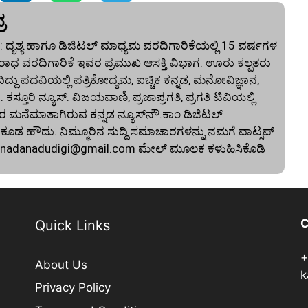
ರ
 ದೃಶ್ಯ ಹಾಗೂ ಡಿಜಿಟಲ್ ಮಾಧ್ಯಮ ವರದಿಗಾರಿಕೆಯಲ್ಲಿ 15 ವರ್ಷಗಳ
ಾಧ ವರದಿಗಾರಿಕೆ ಇವರ ಪ್ರಮುಖ ಆಸಕ್ತಿ ವಿಭಾಗ. ಊರು ಕಲ್ಪತರು
ದು ಪದವಿಯಲ್ಲಿ ಪತ್ರಿಕೋದ್ಯಮ, ಐಚ್ಚಿಕ ಕನ್ನಡ, ಮನೋವಿಜ್ಞಾನ,
. ಕಸ್ತೂರಿ ನ್ಯೂಸ್‌. ವಿಜಯವಾಣಿ, ಪ್ರಜಾಪ್ರಗತಿ, ಪ್ರಗತಿ ಟಿವಿಯಲ್ಲಿ
 ಮನೆಮಾತಾಗಿರುವ ಕನ್ನಡ ನ್ಯೂಸ್‌ನೌ.ಕಾಂ ಡಿಜಿಟಲ್‌
 ಹೌದು. ನಿಮ್ಮೂರಿನ ಸುದ್ದಿ ಸಮಾಚಾರಗಳನ್ನು ನಮಗೆ ವಾಟ್ಸಪ್‌
nnadanadudigi@gmail.com
ಮೇಲ್‌ ಮೂಲಕ ಕಳುಹಿಸಿಕೊಡಿ
C
Quick Links
+
About Us
k
Privacy Policy