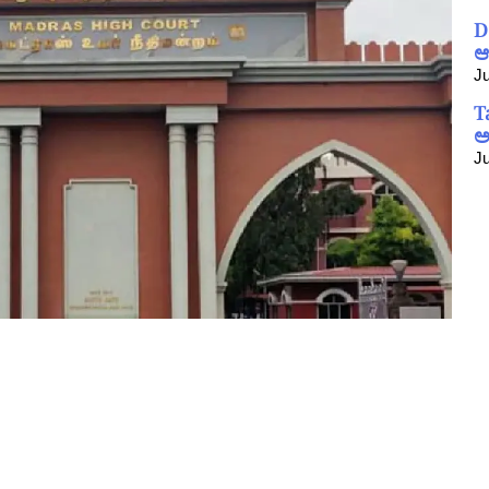
D
ಆ
Ju
T
ಅ
Ju