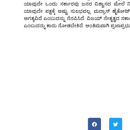
ಯಾವುದೇ ಒಂದು ಸರ್ಕಾರವು ಜನರ ವಿಶ್ವಾಸದ ಮೇಲೆ ನಿಂ
ಯಾವುದೇ ಪಕ್ಷಕ್ಕೆ ಅಷ್ಟು ಸುಲಭವಲ್ಲ. ಮದ್ರಾಸ್ ಹೈಕೋರ
ಅಗತ್ಯವಿದೆ ಎಂಬುದನ್ನು ನೆನಪಿಸಿದೆ. ವಿಜಯ್ ನೇತೃತ್ವದ ಸರ್ಕಾ
ಎಂಬುದನ್ನು ಕಾದು ನೋಡಬೇಕಿದೆ. ಅಂತಿಮವಾಗಿ ಪ್ರಜಾಪ್ರಭುತ