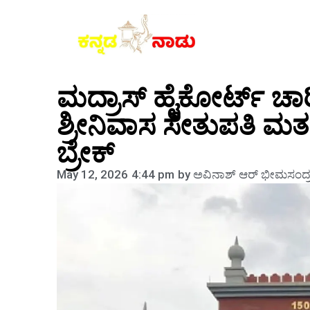
ಮದ್ರಾಸ್ ಹೈಕೋರ್ಟ್ ಚಾರಿತ
ಶ್ರೀನಿವಾಸ ಸೇತುಪತಿ ಮತದ
ಬ್ರೇಕ್
May 12, 2026
4:44 pm
by
ಅವಿನಾಶ್‌ ಆರ್‌ ಭೀಮಸಂದ್