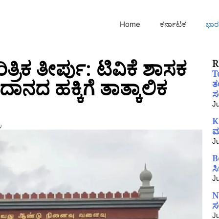
Home
ಕರ್ನಾಟಕ
ಭಾರ
್ರಿಕ ತೀರ್ಪು: ಟಿವಿಕೆ ಶಾಸಕ
R
T
ಾನದ ಹಕ್ಕಿಗೆ ತಾತ್ಕಾಲಿಕ
ತ
ಸಂ
Ju
K
ರ
ಮ
Ju
B
ಸ
Ju
N
ಸ
Ju