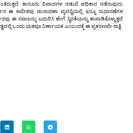
ತಿರುತ್ತದೆ. ಕಾನೂನು ವಿವಾದಗಳ ನಡುವೆ ಅಧಿಕಾರ ನಡೆಸುವುದು
್ಟ್‌ನ ಈ ಆದೇಶವು ಚುನಾವಣಾ ವ್ಯವಸ್ಥೆಯಲ್ಲಿ ಇನ್ನೂ ಸುಧಾರಣೆಗಳ
ರವು ಈ ಸವಾಲನ್ನು ಎದುರಿಸಿ ಹೇಗೆ ಸ್ಥಿರತೆಯನ್ನು ಕಾಪಾಡಿಕೊಳ್ಳುತ್ತದೆ
್ವದಲ್ಲಿ ಒಂದು ಮತವೂ ನಿರ್ಣಾಯಕ ಎಂಬುದಕ್ಕೆ ಈ ಪ್ರಕರಣವೇ ಸಾಕ್ಷಿ.