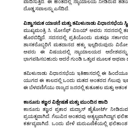
ವಾದಿಸುತ್ತಿದೆ. ಈ ಹಂತದಲ್ಲಿ ನ್ಯಾಯಾಲಯ ನೀಡಿರುವ ತಡೆ
ದೊಡ್ಡ ಸವಾಲನ್ನು ಎಸೆದಿದೆ.
ವಿಶ್ವಾಸಮತ ಯಾಚನೆ ಮತ್ತು ತಮಿಳುನಾಡು ವಿಧಾನಸಭೆಯ ಸ್ಥಿತ
ಮುಖ್ಯಮಂತ್ರಿ ಸಿ. ಜೋಸೆಫ್ ವಿಜಯ್ ಅವರು ಸದನದಲ್ಲಿ ತ
ಹೊರಬಿದ್ದಿದೆ. ಸದನದಲ್ಲಿ ಪ್ರತಿಯೊಂದು ಮತವೂ ಸರ್ಕಾ
ಶಾಸಕರೊಬ್ಬರಿಗೆ ಮತದಾನದ ಹಕ್ಕು ಇಲ್ಲದಿರುವುದು ವಿರೋಧ 
ಅವರು ಈ ವಿಷಯದಲ್ಲಿ ನ್ಯಾಯಾಲಯದ ಆದೇಶವನ್ನು ಕಟ್
ಭಾಗವಹಿಸಬಹುದು ಆದರೆ ಗುಂಡಿ ಒತ್ತುವ ಮೂಲಕ ಅಥವಾ ಧ
ತಮಿಳುನಾಡು ವಿಧಾನಸಭೆಯ ಇತಿಹಾಸದಲ್ಲಿ ಈ ಹಿಂದೆಯೂ 
ಯುಗದ ಈ ಕಾಲದಲ್ಲಿ ಒಂದು ಮತದ ಅಂತರದ ಗೆಲುವು ಇಷ್ಟು
ಈ ಬೆಳವಣಿಗೆಯು ರಾಜ್ಯದ ಜನರಲ್ಲಿ ಕುತೂಹಲ ಮತ್ತು ಆತಂಕ ಎರ
ಕಾನೂನು ತಜ್ಞರ ವಿಶ್ಲೇಷಣೆ ಮತ್ತು ಮುಂದಿನ ಹಾದಿ
ಕಾನೂನು ತಜ್ಞರ ಪ್ರಕಾರ ಮದ್ರಾಸ್ ಹೈಕೋರ್ಟ್ ನೀಡಿರ
ಪ್ರಯತ್ನವಾಗಿದೆ. ಗೆಲುವಿನ ಅಂತರವು ಅತ್ಯಲ್ಪವಾಗಿದ್ದಾಗ ಫ
ಕರ್ತವ್ಯವಾಗಿದೆ. ಒಂದು ವೇಳೆ ಮರುಎಣಿಕೆಯಲ್ಲಿ ಫಲಿ