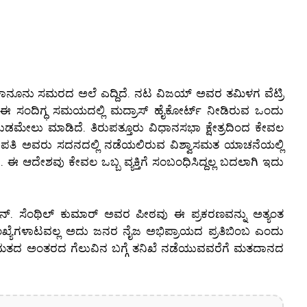
ಾನೂನು ಸಮರದ ಅಲೆ ಎದ್ದಿದೆ. ನಟ ವಿಜಯ್ ಅವರ ತಮಿಳಗ ವೆಟ್ರಿ
ುವ ಈ ಸಂದಿಗ್ಧ ಸಮಯದಲ್ಲಿ ಮದ್ರಾಸ್ ಹೈಕೋರ್ಟ್ ನೀಡಿರುವ ಒಂದು
ೇಲು ಮಾಡಿದೆ. ತಿರುಪತ್ತೂರು ವಿಧಾನಸಭಾ ಕ್ಷೇತ್ರದಿಂದ ಕೇವಲ
ುಪತಿ ಅವರು ಸದನದಲ್ಲಿ ನಡೆಯಲಿರುವ ವಿಶ್ವಾಸಮತ ಯಾಚನೆಯಲ್ಲಿ
ಈ ಆದೇಶವು ಕೇವಲ ಒಬ್ಬ ವ್ಯಕ್ತಿಗೆ ಸಂಬಂಧಿಸಿದ್ದಲ್ಲ ಬದಲಾಗಿ ಇದು
ಎನ್. ಸೆಂಥಿಲ್ ಕುಮಾರ್ ಅವರ ಪೀಠವು ಈ ಪ್ರಕರಣವನ್ನು ಅತ್ಯಂತ
ಖ್ಯೆಗಳಾಟವಲ್ಲ ಅದು ಜನರ ನೈಜ ಅಭಿಪ್ರಾಯದ ಪ್ರತಿಬಿಂಬ ಎಂದು
ದು ಮತದ ಅಂತರದ ಗೆಲುವಿನ ಬಗ್ಗೆ ತನಿಖೆ ನಡೆಯುವವರೆಗೆ ಮತದಾನದ