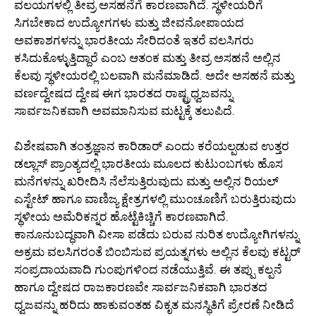
ವಲಯಗಳಲ್ಲಿ ತೀವ್ರ ಅಸಹನೆಗೆ ಕಾರಣವಾಗಿದೆ. ಸ್ಥಳೀಯರಿಗೆ
ಸಿಗಬೇಕಾದ ಉದ್ಯೋಗಗಳು ಮತ್ತು ಜೀವನೋಪಾಯದ
ಅವಕಾಶಗಳನ್ನು ಭಾರತೀಯ ಸೇರಿದಂತೆ ಇತರೆ ವಲಸಿಗರು
ಕಸಿದುಕೊಳ್ಳುತ್ತಿದ್ದಾರೆ ಎಂಬ ಆತಂಕ ಮತ್ತು ತೀವ್ರ ಅಸಹನೆ ಅಲ್ಲಿನ
ಕೆಲವು ಸ್ಥಳೀಯರಲ್ಲಿ ಬಲವಾಗಿ ಮನೆಮಾಡಿದೆ. ಅದೇ ಅಸಹನೆ ಮತ್ತು
ವರ್ಣದ್ವೇಷದ ದ್ವೇಷ ಈಗ ಭಾರತದ ರಾಷ್ಟ್ರಧ್ವಜವನ್ನು
ಸಾರ್ವಜನಿಕವಾಗಿ ಅವಮಾನಿಸುವ ಮಟ್ಟಕ್ಕೆ ತಲುಪಿದೆ.
ವಿಶೇಷವಾಗಿ ತಂತ್ರಜ್ಞಾನ ಕಾರಿಡಾರ್‌ ಎಂದು ಕರೆಯಲ್ಪಡುವ ಉತ್ತರ
ಡಲ್ಲಾಸ್ ಪ್ರಾಂತ್ಯದಲ್ಲಿ ಭಾರತೀಯ ಮೂಲದ ಕುಟುಂಬಗಳು ಹೊಸ
ಮನೆಗಳನ್ನು ಖರೀದಿಸಿ ನೆಲೆಸುತ್ತಿರುವುದು ಮತ್ತು ಅಲ್ಲಿನ ರಿಯಲ್
ಎಸ್ಟೇಟ್ ಹಾಗೂ ವಾಣಿಜ್ಯ ಕ್ಷೇತ್ರಗಳಲ್ಲಿ ಮುಂಚೂಣಿಗೆ ಬರುತ್ತಿರುವುದು
ಸ್ಥಳೀಯ ಅಮೆರಿಕನ್ನರ ಹೊಟ್ಟೆಕಿಚ್ಚಿಗೆ ಕಾರಣವಾಗಿದೆ.
ಕಾನೂನುಬದ್ಧವಾಗಿ ವೀಸಾ ಪಡೆದು ಬರುವ ನುರಿತ ಉದ್ಯೋಗಿಗಳನ್ನು
ಅಕ್ರಮ ವಲಸಿಗರಂತೆ ಬಿಂಬಿಸುವ ಪ್ರಯತ್ನಗಳು ಅಲ್ಲಿನ ಕೆಲವು ಕಟ್ಟರ್
ಸಂಪ್ರದಾಯವಾದಿ ಗುಂಪುಗಳಿಂದ ನಡೆಯುತ್ತಿವೆ. ಈ ತಪ್ಪು ಕಲ್ಪನೆ
ಹಾಗೂ ದ್ವೇಷದ ರಾಜಕಾರಣವೇ ಸಾರ್ವಜನಿಕವಾಗಿ ಭಾರತದ
ಧ್ವಜವನ್ನು ಹರಿದು ಹಾಕುವಂತಹ ವಿಕೃತ ಮನಸ್ಥಿತಿಗೆ ಪ್ರೇರಣೆ ನೀಡಿದೆ