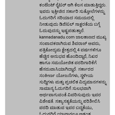
ಕಂಟೆಂಟ್ ರೈಟರ್ ಆಗಿ ಕೆಲಸ ಮಾಡುತ್ತಿದ್ದರು.
ಇವರು ಇತ್ತೀಚಿನ ಸರ್ಕಾರಿ ಸುತ್ತೋಲೆಗಳನ್ನು
ಓದುಗರಿಗೆ ಸರಿಯಾದ ಸಮಯದಲ್ಲಿ
ನೀಡುವುದು ಡಿಜಿಟಲ್ ಸಾಕ್ಷರತೆಯ ಬಗ್ಗೆ
ಓದುವುದನ್ನು ಇಷ್ಟಪಡುತ್ತಾರೆ.
kannadanadu.com ಜಾಲತಾಣದ ಮುಖ್ಯ
ಸಂಪಾದಕರಾಗಿರುವ ಶಿವರಾಜ್ ಅವರು,
ಪತ್ರಿಕೋದ್ಯಮ ಕ್ಷೇತ್ರದಲ್ಲಿ 4 ವರ್ಷಗಳಿಗೂ
ಹೆಚ್ಚಿನ ಅನುಭವ ಹೊಂದಿದ್ದಾರೆ, ನಿಖರ
ಹಾಗೂ ಸಮಯೋಚಿತ ವರದಿಗಾರಿಕೆಗೆ
ಹೆಸರುವಾಸಿಯಾಗಿದ್ದಾರೆ. ಸರ್ಕಾರದ
ಸಂಕೀರ್ಣ ಯೋಜನೆಗಳು, ಸ್ಥಳೀಯ
ಸುದ್ದಿಗಳು ಮತ್ತು ಪ್ರಚಲಿತ ವಿದ್ಯಮಾನಗಳನ್ನು
ಸಾಮಾನ್ಯ ಓದುಗರಿಗೆ ಸುಲಭವಾಗಿ
ಅರ್ಥವಾಗುವಂತೆ ವಿವರಿಸುವುದು ಇವರ
ವಿಶೇಷತೆ. ಸತ್ಯಾಸತ್ಯತೆಯನ್ನು ಪರಿಶೀಲಿಸಿ
ವರದಿ ಮಾಡುವ ಇವರ ಬದ್ಧತೆಯು,
ಓದುಗರಿಗೆ ಯಾವಾಗಲೂ ಅತ್ಯಂತ