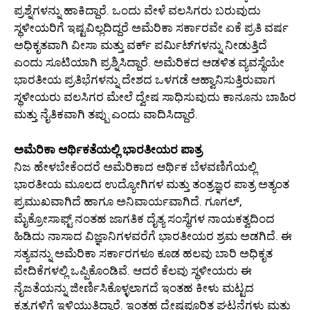
ಪ್ರಶ್ನೆಗಳನ್ನು ಹಾಕಿದ್ದಾರೆ. ಒಂದು ವೇಳೆ ವಲಸಿಗರು ಬರುವುದು
ಸ್ಥಳೀಯರಿಗೆ ಇಷ್ಟವಿಲ್ಲದಿದ್ದರೆ ಅಮೆರಿಕಾ ಸರ್ಕಾರವೇ ಏಕೆ ಪ್ರತಿ ವರ್ಷ
ಅಧಿಕೃತವಾಗಿ ವೀಸಾ ಮತ್ತು ವರ್ಕ್ ಪರ್ಮಿಟ್‌ಗಳನ್ನು ನೀಡುತ್ತಿದೆ
ಎಂದು ಸೂಟಿಯಾಗಿ ಪ್ರಶ್ನಿಸಿದ್ದಾರೆ. ಅಮೆರಿಕದ ಆಡಳಿತ ವ್ಯವಸ್ಥೆಯೇ
ಭಾರತೀಯ ಪ್ರತಿಭೆಗಳನ್ನು ದೇಶದ ಒಳಗಡೆ ಆಹ್ವಾನಿಸುತ್ತಿರುವಾಗ
ಸ್ಥಳೀಯರು ವಲಸಿಗರ ಮೇಲೆ ದ್ವೇಷ ಸಾಧಿಸುವುದು ಕಾನೂನು ಬಾಹಿರ
ಮತ್ತು ನೈತಿಕವಾಗಿ ತಪ್ಪು ಎಂದು ವಾದಿಸಿದ್ದಾರೆ.
ಅಮೆರಿಕಾ ಆರ್ಥಿಕತೆಯಲ್ಲಿ ಭಾರತೀಯರ ಪಾತ್ರ
ನಿಜ ಹೇಳಬೇಕೆಂದರೆ ಅಮೆರಿಕಾದ ಆರ್ಥಿಕ ಬೆಳವಣಿಗೆಯಲ್ಲಿ
ಭಾರತೀಯ ಮೂಲದ ಉದ್ಯೋಗಿಗಳ ಮತ್ತು ತಂತ್ರಜ್ಞರ ಪಾತ್ರ ಅತ್ಯಂತ
ಪ್ರಮುಖವಾಗಿದೆ ಹಾಗೂ ಅನಿವಾರ್ಯವಾಗಿದೆ. ಗೂಗಲ್,
ಮೈಕ್ರೋಸಾಫ್ಟ್ ನಂತಹ ಜಾಗತಿಕ ದೈತ್ಯ ಸಂಸ್ಥೆಗಳ ನಾಯಕತ್ವದಿಂದ
ಹಿಡಿದು ನಾಸಾದ ವಿಜ್ಞಾನಿಗಳವರೆಗೆ ಭಾರತೀಯರ ಶ್ರಮ ಅಡಗಿದೆ. ಈ
ಸತ್ಯವನ್ನು ಅಮೆರಿಕಾ ಸರ್ಕಾರಗಳೂ ಕೂಡ ಹಲವು ಬಾರಿ ಅಧಿಕೃತ
ವೇದಿಕೆಗಳಲ್ಲಿ ಒಪ್ಪಿಕೊಂಡಿವೆ. ಆದರೆ ಕೆಲವು ಸ್ಥಳೀಯರು ಈ
ನೈಜತೆಯನ್ನು ಜೀರ್ಣಿಸಿಕೊಳ್ಳಲಾಗದೆ ಇಂತಹ ಕೀಳು ಮಟ್ಟದ
ಕೃತ್ಯಗಳಿಗೆ ಇಳಿಯುತ್ತಿದ್ದಾರೆ. ಇಂತಹ ದ್ವೇಷಪೂರಿತ ಘಟನೆಗಳು ಮತ್ತು