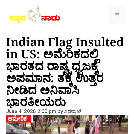
Indian Flag Insulted
in US: ಅಮೆರಿಕದಲ್ಲಿ
ಭಾರತದ ರಾಷ್ಟ್ರಧ್ವಜಕ್ಕೆ
ಅಪಮಾನ: ತಕ್ಕ ಉತ್ತರ
ನೀಡಿದ ಅನಿವಾಸಿ
ಭಾರತೀಯರು
June 4, 2026
2:00 pm
by
ಶಿವರಾಜ್