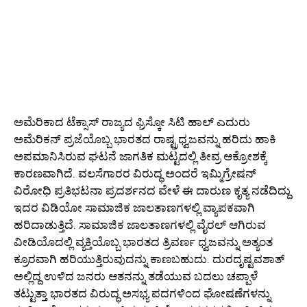
ಅಮೆರಿಕಾದ ಟೆಕ್ಸಾಸ್ ರಾಜ್ಯದ ಫ್ರಿಸ್ಕೋ ಸಿಟಿ ಹಾಲ್ ಎದುರು
ಅಮೆರಿಕನ್ ಪ್ರಜೆಯೊಬ್ಬ ಭಾರತದ ರಾಷ್ಟ್ರಧ್ವಜವನ್ನು ಹರಿದು ಹಾಕಿ
ಅಪಮಾನಿಸಿರುವ ಘಟನೆ ಜಾಗತಿಕ ಮಟ್ಟದಲ್ಲಿ ತೀವ್ರ ಆಕ್ರೋಶಕ್ಕೆ
ಕಾರಣವಾಗಿದೆ. ವಲಸೆಗಾರರ ವಿರುದ್ಧ ಅಂದರೆ ಇಮ್ಮಿಗ್ರೇಷನ್
ವಿರೋಧಿ ಪ್ರತಿಭಟನಾ ಪ್ರದರ್ಶನದ ವೇಳೆ ಈ ದಾರುಣ ಕೃತ್ಯ ನಡೆದಿದ್ದು
ಇದರ ವಿಡಿಯೋ ಸಾಮಾಜಿಕ ಜಾಲತಾಣಗಳಲ್ಲಿ ವ್ಯಾಪಕವಾಗಿ
ಹರಿದಾಡುತ್ತಿದೆ. ಸಾಮಾಜಿಕ ಜಾಲತಾಣಗಳಲ್ಲಿ ವೈರಲ್ ಆಗಿರುವ
ವೀಡಿಯೊದಲ್ಲಿ ವ್ಯಕ್ತಿಯೊಬ್ಬ ಭಾರತದ ತ್ರಿವರ್ಣ ಧ್ವಜವನ್ನು ಅತ್ಯಂತ
ಕ್ರೂರವಾಗಿ ಹರಿಯುತ್ತಿರುವುದನ್ನು ಕಾಣಬಹುದು. ದುರದೃಷ್ಟವಶಾತ್
ಅಲ್ಲಿದ್ದ ಉಳಿದ ಜನರು ಆತನನ್ನು ತಡೆಯುವ ಬದಲು ಚಪ್ಪಾಳೆ
ತಟ್ಟುತ್ತಾ ಭಾರತದ ವಿರುದ್ಧ ಅಸಭ್ಯ ಪದಗಳಿಂದ ಘೋಷಣೆಗಳನ್ನು