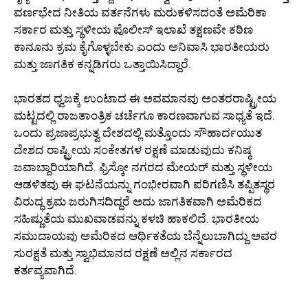
ವರ್ಣಭೇದ ನೀತಿಯ ವರ್ತನೆಗಳು ಮರುಕಳಿಸದಂತೆ ಅಮೆರಿಕಾ
ಸರ್ಕಾರ ಮತ್ತು ಸ್ಥಳೀಯ ಪೊಲೀಸ್ ಇಲಾಖೆ ತಕ್ಷಣವೇ ಕಠಿಣ
ಕಾನೂನು ಕ್ರಮ ಕೈಗೊಳ್ಳಬೇಕು ಎಂದು ಅನಿವಾಸಿ ಭಾರತೀಯರು
ಮತ್ತು ಜಾಗತಿಕ ಕನ್ನಡಿಗರು ಒತ್ತಾಯಿಸಿದ್ದಾರೆ.
ಭಾರತದ ಧ್ವಜಕ್ಕೆ ಉಂಟಾದ ಈ ಅವಮಾನವು ಅಂತರರಾಷ್ಟ್ರೀಯ
ಮಟ್ಟದಲ್ಲಿ ರಾಜತಾಂತ್ರಿಕ ಚರ್ಚೆಗೂ ಕಾರಣವಾಗುವ ಸಾಧ್ಯತೆ ಇದೆ.
ಒಂದು ಪ್ರಜಾಪ್ರಭುತ್ವ ದೇಶದಲ್ಲಿ ಮತ್ತೊಂದು ಸೌಹಾರ್ದಯುತ
ದೇಶದ ರಾಷ್ಟ್ರೀಯ ಸಂಕೇತಗಳ ರಕ್ಷಣೆ ಮಾಡುವುದು ಕನಿಷ್ಠ
ಜವಾಬ್ದಾರಿಯಾಗಿದೆ. ಫ್ರಿಸ್ಕೋ ನಗರದ ಮೇಯರ್ ಮತ್ತು ಸ್ಥಳೀಯ
ಆಡಳಿತವು ಈ ಘಟನೆಯನ್ನು ಗಂಭೀರವಾಗಿ ಪರಿಗಣಿಸಿ ತಪ್ಪಿತಸ್ಥರ
ವಿರುದ್ಧ ಕ್ರಮ ಜರುಗಿಸದಿದ್ದರೆ ಅದು ಜಾಗತಿಕವಾಗಿ ಅಮೆರಿಕದ
ಸಹಿಷ್ಣುತೆಯ ಮುಖವಾಡವನ್ನು ಕಳಚಿ ಹಾಕಲಿದೆ. ಭಾರತೀಯ
ಸಮುದಾಯವು ಅಮೆರಿಕದ ಆರ್ಥಿಕತೆಯ ಬೆನ್ನೆಲುಬಾಗಿದ್ದು ಅವರ
ಸುರಕ್ಷತೆ ಮತ್ತು ಸ್ವಾಭಿಮಾನದ ರಕ್ಷಣೆ ಅಲ್ಲಿನ ಸರ್ಕಾರದ
ಕರ್ತವ್ಯವಾಗಿದೆ.