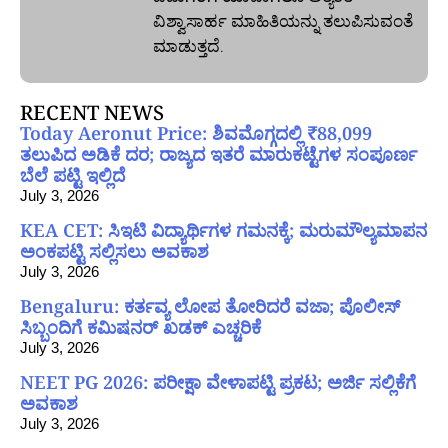
ವಿಶ್ವಾಸಾರ್ಹ ಮಾಹಿತಿಯನ್ನು ತಲುಪಿಸುವಂತೆ
ಮಾಡುತ್ತದೆ.
RECENT NEWS
Today Aeronut Price: ಶಿವಮೊಗ್ಗದಲ್ಲಿ ₹88,099
ತಲುಪಿದ ಅಡಿಕೆ ದರ; ರಾಜ್ಯದ ಇತರೆ ಮಾರುಕಟ್ಟೆಗಳ ಸಂಪೂರ್ಣ
ಬೆಲೆ ಪಟ್ಟಿ ಇಲ್ಲಿದೆ
July 3, 2026
KEA CET: ಸಿಇಟಿ ವಿದ್ಯಾರ್ಥಿಗಳ ಗಮನಕ್ಕೆ; ಮರುಮೌಲ್ಯಮಾಪನ
ಅಂಕಪಟ್ಟಿ ಸಲ್ಲಿಸಲು ಅವಕಾಶ
July 3, 2026
Bengaluru: ಕರ್ತವ್ಯ ಲೋಪ ತೋರಿದರೆ ವಜಾ; ಪೊಲೀಸ್
ಸಿಬ್ಬಂದಿಗೆ ಕಮಿಷನರ್ ಖಡಕ್ ಎಚ್ಚರಿಕೆ
July 3, 2026
NEET PG 2026: ಪರೀಕ್ಷಾ ವೇಳಾಪಟ್ಟಿ ಪ್ರಕಟ; ಅರ್ಜಿ ಸಲ್ಲಿಕೆಗೆ
ಅವಕಾಶ
July 3, 2026