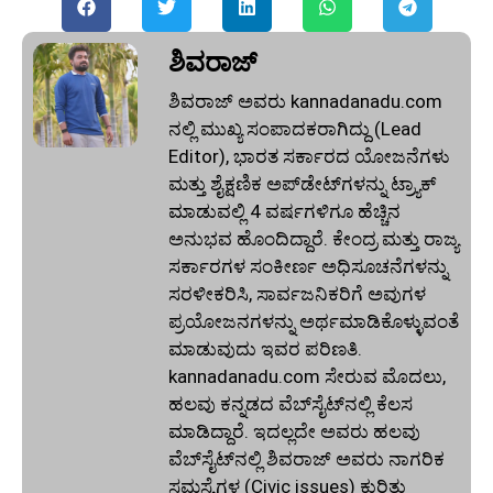
ಶಿವರಾಜ್
ಶಿವರಾಜ್ ಅವರು kannadanadu.com
ನಲ್ಲಿ ಮುಖ್ಯ ಸಂಪಾದಕರಾಗಿದ್ದು (Lead
Editor), ಭಾರತ ಸರ್ಕಾರದ ಯೋಜನೆಗಳು
ಮತ್ತು ಶೈಕ್ಷಣಿಕ ಅಪ್‌ಡೇಟ್‌ಗಳನ್ನು ಟ್ರ್ಯಾಕ್
ಮಾಡುವಲ್ಲಿ 4 ವರ್ಷಗಳಿಗೂ ಹೆಚ್ಚಿನ
ಅನುಭವ ಹೊಂದಿದ್ದಾರೆ. ಕೇಂದ್ರ ಮತ್ತು ರಾಜ್ಯ
ಸರ್ಕಾರಗಳ ಸಂಕೀರ್ಣ ಅಧಿಸೂಚನೆಗಳನ್ನು
ಸರಳೀಕರಿಸಿ, ಸಾರ್ವಜನಿಕರಿಗೆ ಅವುಗಳ
ಪ್ರಯೋಜನಗಳನ್ನು ಅರ್ಥಮಾಡಿಕೊಳ್ಳುವಂತೆ
ಮಾಡುವುದು ಇವರ ಪರಿಣತಿ.
kannadanadu.com ಸೇರುವ ಮೊದಲು,
ಹಲವು ಕನ್ನಡದ ವೆಬ್‌ಸೈಟ್‌ನಲ್ಲಿ ಕೆಲಸ
ಮಾಡಿದ್ದಾರೆ. ಇದಲ್ಲದೇ ಅವರು ಹಲವು
ವೆಬ್‌ಸೈಟ್‌ನಲ್ಲಿ ಶಿವರಾಜ್ ಅವರು ನಾಗರಿಕ
ಸಮಸ್ಯೆಗಳ (Civic issues) ಕುರಿತು