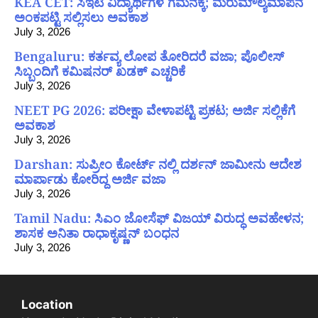
KEA CET: ಸಿಇಟಿ ವಿದ್ಯಾರ್ಥಿಗಳ ಗಮನಕ್ಕೆ; ಮರುಮೌಲ್ಯಮಾಪನ
ಅಂಕಪಟ್ಟಿ ಸಲ್ಲಿಸಲು ಅವಕಾಶ
July 3, 2026
Bengaluru: ಕರ್ತವ್ಯ ಲೋಪ ತೋರಿದರೆ ವಜಾ; ಪೊಲೀಸ್
ಸಿಬ್ಬಂದಿಗೆ ಕಮಿಷನರ್ ಖಡಕ್ ಎಚ್ಚರಿಕೆ
July 3, 2026
NEET PG 2026: ಪರೀಕ್ಷಾ ವೇಳಾಪಟ್ಟಿ ಪ್ರಕಟ; ಅರ್ಜಿ ಸಲ್ಲಿಕೆಗೆ
ಅವಕಾಶ
July 3, 2026
Darshan: ಸುಪ್ರೀಂ ಕೋರ್ಟ್ ನಲ್ಲಿ ದರ್ಶನ್ ಜಾಮೀನು ಆದೇಶ
ಮಾರ್ಪಾಡು ಕೋರಿದ್ದ ಅರ್ಜಿ ವಜಾ
July 3, 2026
Tamil Nadu: ಸಿಎಂ ಜೋಸೆಫ್ ವಿಜಯ್ ವಿರುದ್ಧ ಅವಹೇಳನ;
ಶಾಸಕ ಅನಿತಾ ರಾಧಾಕೃಷ್ಣನ್ ಬಂಧನ
July 3, 2026
Location