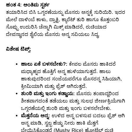
ಹಂತ 4: ಅಂತಿಮ ಸ್ಪರ್ಶ
ತಯಾರಿಸಿದ ಬಿಸಿ ಒಗ್ಗರಣೆಯನ್ನು ಮೊಸರು ಅನ್ನಕ್ಕೆ ಸುರಿಯಿರಿ. ಇದರ
ಮೇಲೆ ದಾಳಿಂಬೆ ಕಾಳು, ದ್ರಾಕ್ಷಿ, ಕ್ಯಾರೆಟ್ ತುರಿ ಹಾಗೂ ಕೊತ್ತಂಬರಿ
ಸೊಪ್ಪು ಉದುರಿಸಿ ಚೆನ್ನಾಗಿ ಮಿಕ್ಸ್ ಮಾಡಿದರೆ, ರುಚಿಯಾದ
ದೇವಸ್ಥಾನದ ಶೈಲಿಯ ಮೊಸರು ಅನ್ನ ಸವಿಯಲು ಸಿದ್ಧ.
ವಿಶೇಷ ಟಿಪ್ಸ್:
ಹಾಲು ಏಕೆ ಬಳಸಬೇಕು?:
ಕೇವಲ ಮೊಸರು ಹಾಕಿದರೆ
ಮಧ್ಯಾಹ್ನದ ಹೊತ್ತಿಗೆ ಅನ್ನ ಹುಳಿಯಾಗುತ್ತದೆ. ಹಾಲು
ಹಾಕುವುದರಿಂದ ಸಂಜೆಯವರೆಗೂ ಮೊಸರನ್ನ ಸಿಹಿಯಾಗಿ,
ಕ್ರೀಮಿಯಾಗಿ ಮತ್ತು ಫ್ರೆಶ್ ಆಗಿರುತ್ತದೆ.
ಶುಂಠಿ ಮತ್ತು ಇಂಗು ಕಡ್ಡಾಯ:
ಮೊಸರು ತಂಪಾದ್ದರಿಂದ
ಶೀತವಾಗದಂತೆ ತಡೆಯಲು ಮತ್ತು ಸುಲಭ ಜೀರ್ಣಕ್ರಿಯೆಗಾಗಿ
ಒಗ್ಗರಣೆಯಲ್ಲಿ ಶುಂಠಿ ಮತ್ತು ಇಂಗು ಬಳಸಲೇಬೇಕು.
ಮೆತ್ತನೆಯ ಅನ್ನ:
ಉಳಿದ ಅನ್ನ ಬಳಸುವ ಬದಲು ಫ್ರೆಶ್ ಆಗಿ
ಅನ್ನ ಮಾಡಿ, ಸ್ವಲ್ಪ ಹೆಚ್ಚು ನೀರು ಹಾಕಿ ಮೆತ್ತಗೆ
ಬೇಯಿಸಿಕೊಂಡರೆ (Mushy Rice) ಹೋಟೆಲ್ ರುಚಿ