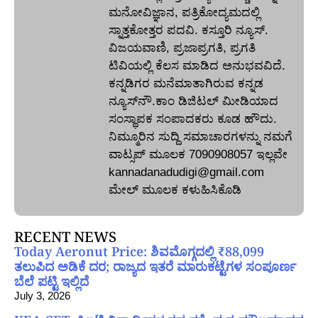
ಮನೋವಿಜ್ಞಾನ, ಪತ್ರಿಕೋದ್ಯಮದಲ್ಲಿ
ಸ್ನಾತ್ತಕೋತ್ತರ ಪದವಿ. ಕಸ್ತೂರಿ ನ್ಯೂಸ್‌.
ವಿಜಯವಾಣಿ, ಪ್ರಜಾಪ್ರಗತಿ, ಪ್ರಗತಿ
ಟಿವಿಯಲ್ಲಿ ಕೆಲಸ ಮಾಡಿದ ಅನುಭವವಿದೆ.
ಕನ್ನಡಿಗರ ಮನೆಮಾತಾಗಿರುವ ಕನ್ನಡ
ನ್ಯೂಸ್‌ನೌ.ಕಾಂ ಡಿಜಿಟಲ್‌ ಮೀಡಿಯಾದ
ಸಂಸ್ಥಾಪಕ ಸಂಪಾದಕರು ಕೂಡ ಹೌದು.
ನಿಮ್ಮೂರಿನ ಸುದ್ದಿ ಸಮಾಚಾರಗಳನ್ನು ನಮಗೆ
ವಾಟ್ಸಪ್‌ ಮೂಲಕ 7090908057 ಇಲ್ಲವೇ
kannadanadudigi@gmail.com
ಮೇಲ್‌ ಮೂಲಕ ಕಳುಹಿಸಿಕೊಡಿ
RECENT NEWS
Today Aeronut Price: ಶಿವಮೊಗ್ಗದಲ್ಲಿ ₹88,099
ತಲುಪಿದ ಅಡಿಕೆ ದರ; ರಾಜ್ಯದ ಇತರೆ ಮಾರುಕಟ್ಟೆಗಳ ಸಂಪೂರ್ಣ
ಬೆಲೆ ಪಟ್ಟಿ ಇಲ್ಲಿದೆ
July 3, 2026