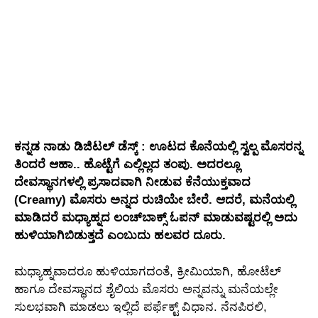
ಕನ್ನಡ ನಾಡು ಡಿಜಿಟಲ್‌ ಡೆಸ್ಕ್ : ಊಟದ ಕೊನೆಯಲ್ಲಿ ಸ್ವಲ್ಪ ಮೊಸರನ್ನ
ತಿಂದರೆ ಆಹಾ.. ಹೊಟ್ಟೆಗೆ ಎಲ್ಲಿಲ್ಲದ ತಂಪು. ಅದರಲ್ಲೂ
ದೇವಸ್ಥಾನಗಳಲ್ಲಿ ಪ್ರಸಾದವಾಗಿ ನೀಡುವ ಕೆನೆಯುಕ್ತವಾದ
(Creamy) ಮೊಸರು ಅನ್ನದ ರುಚಿಯೇ ಬೇರೆ. ಆದರೆ, ಮನೆಯಲ್ಲಿ
ಮಾಡಿದರೆ ಮಧ್ಯಾಹ್ನದ ಲಂಚ್‌ಬಾಕ್ಸ್ ಓಪನ್ ಮಾಡುವಷ್ಟರಲ್ಲಿ ಅದು
ಹುಳಿಯಾಗಿಬಿಡುತ್ತದೆ ಎಂಬುದು ಹಲವರ ದೂರು.
ಮಧ್ಯಾಹ್ನವಾದರೂ ಹುಳಿಯಾಗದಂತೆ, ಕ್ರೀಮಿಯಾಗಿ, ಹೋಟೆಲ್
ಹಾಗೂ ದೇವಸ್ಥಾನದ ಶೈಲಿಯ ಮೊಸರು ಅನ್ನವನ್ನು ಮನೆಯಲ್ಲೇ
ಸುಲಭವಾಗಿ ಮಾಡಲು ಇಲ್ಲಿದೆ ಪರ್ಫೆಕ್ಟ್ ವಿಧಾನ. ನೆನಪಿರಲಿ,