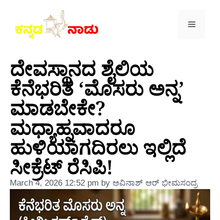
ದೇವಸ್ಥಾನದ ಶೈಲಿಯ
ಕೆನೆಭರಿತ ‘ಮೊಸರು ಅನ್ನ’
ಮಾಡಬೇಕೇ?
ಮಧ್ಯಾಹ್ನವಾದರೂ
ಹುಳಿಯಾಗದಿರಲು ಇಲ್ಲಿದೆ
ಸೀಕ್ರೆಟ್ ರೆಸಿಪಿ!
March 4, 2026
12:52 pm
by
ಅವಿನಾಶ್‌ ಆರ್‌ ಭೀಮಸಂದ್ರ