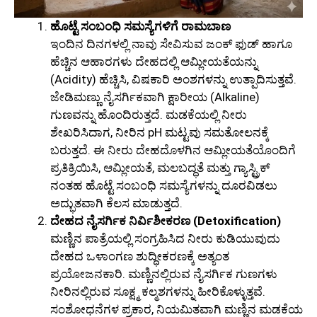
ಹೊಟ್ಟೆ ಸಂಬಂಧಿ ಸಮಸ್ಯೆಗಳಿಗೆ ರಾಮಬಾಣ
ಇಂದಿನ ದಿನಗಳಲ್ಲಿ ನಾವು ಸೇವಿಸುವ ಜಂಕ್ ಫುಡ್ ಹಾಗೂ
ಹೆಚ್ಚಿನ ಆಹಾರಗಳು ದೇಹದಲ್ಲಿ ಆಮ್ಲೀಯತೆಯನ್ನು
(Acidity) ಹೆಚ್ಚಿಸಿ, ವಿಷಕಾರಿ ಅಂಶಗಳನ್ನು ಉತ್ಪಾದಿಸುತ್ತವೆ.
ಜೇಡಿಮಣ್ಣು ನೈಸರ್ಗಿಕವಾಗಿ ಕ್ಷಾರೀಯ (Alkaline)
ಗುಣವನ್ನು ಹೊಂದಿರುತ್ತದೆ. ಮಡಕೆಯಲ್ಲಿ ನೀರು
ಶೇಖರಿಸಿದಾಗ, ನೀರಿನ pH ಮಟ್ಟವು ಸಮತೋಲನಕ್ಕೆ
ಬರುತ್ತದೆ. ಈ ನೀರು ದೇಹದೊಳಗಿನ ಆಮ್ಲೀಯತೆಯೊಂದಿಗೆ
ಪ್ರತಿಕ್ರಿಯಿಸಿ, ಆಮ್ಲೀಯತೆ, ಮಲಬದ್ಧತೆ ಮತ್ತು ಗ್ಯಾಸ್ಟ್ರಿಕ್‌
ನಂತಹ ಹೊಟ್ಟೆ ಸಂಬಂಧಿ ಸಮಸ್ಯೆಗಳನ್ನು ದೂರವಿಡಲು
ಅದ್ಭುತವಾಗಿ ಕೆಲಸ ಮಾಡುತ್ತದೆ.
ದೇಹದ ನೈಸರ್ಗಿಕ ನಿರ್ವಿಶೀಕರಣ (Detoxification)
ಮಣ್ಣಿನ ಪಾತ್ರೆಯಲ್ಲಿ ಸಂಗ್ರಹಿಸಿದ ನೀರು ಕುಡಿಯುವುದು
ದೇಹದ ಒಳಾಂಗಣ ಶುದ್ಧೀಕರಣಕ್ಕೆ ಅತ್ಯಂತ
ಪ್ರಯೋಜನಕಾರಿ. ಮಣ್ಣಿನಲ್ಲಿರುವ ನೈಸರ್ಗಿಕ ಗುಣಗಳು
ನೀರಿನಲ್ಲಿರುವ ಸೂಕ್ಷ್ಮ ಕಲ್ಮಶಗಳನ್ನು ಹೀರಿಕೊಳ್ಳುತ್ತವೆ.
ಸಂಶೋಧನೆಗಳ ಪ್ರಕಾರ, ನಿಯಮಿತವಾಗಿ ಮಣ್ಣಿನ ಮಡಕೆಯ