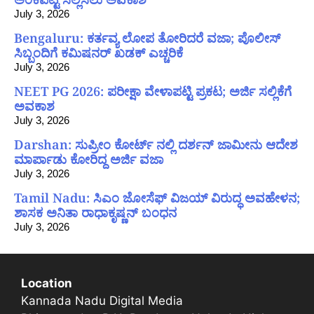
July 3, 2026
Bengaluru: ಕರ್ತವ್ಯ ಲೋಪ ತೋರಿದರೆ ವಜಾ; ಪೊಲೀಸ್
ಸಿಬ್ಬಂದಿಗೆ ಕಮಿಷನರ್ ಖಡಕ್ ಎಚ್ಚರಿಕೆ
July 3, 2026
NEET PG 2026: ಪರೀಕ್ಷಾ ವೇಳಾಪಟ್ಟಿ ಪ್ರಕಟ; ಅರ್ಜಿ ಸಲ್ಲಿಕೆಗೆ
ಅವಕಾಶ
July 3, 2026
Darshan: ಸುಪ್ರೀಂ ಕೋರ್ಟ್ ನಲ್ಲಿ ದರ್ಶನ್ ಜಾಮೀನು ಆದೇಶ
ಮಾರ್ಪಾಡು ಕೋರಿದ್ದ ಅರ್ಜಿ ವಜಾ
July 3, 2026
Tamil Nadu: ಸಿಎಂ ಜೋಸೆಫ್ ವಿಜಯ್ ವಿರುದ್ಧ ಅವಹೇಳನ;
ಶಾಸಕ ಅನಿತಾ ರಾಧಾಕೃಷ್ಣನ್ ಬಂಧನ
July 3, 2026
Location
Kannada Nadu Digital Media