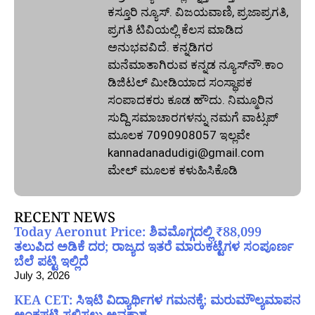
ಕಸ್ತೂರಿ ನ್ಯೂಸ್‌. ವಿಜಯವಾಣಿ, ಪ್ರಜಾಪ್ರಗತಿ,
ಪ್ರಗತಿ ಟಿವಿಯಲ್ಲಿ ಕೆಲಸ ಮಾಡಿದ
ಅನುಭವವಿದೆ. ಕನ್ನಡಿಗರ
ಮನೆಮಾತಾಗಿರುವ ಕನ್ನಡ ನ್ಯೂಸ್‌ನೌ.ಕಾಂ
ಡಿಜಿಟಲ್‌ ಮೀಡಿಯಾದ ಸಂಸ್ಥಾಪಕ
ಸಂಪಾದಕರು ಕೂಡ ಹೌದು. ನಿಮ್ಮೂರಿನ
ಸುದ್ದಿ ಸಮಾಚಾರಗಳನ್ನು ನಮಗೆ ವಾಟ್ಸಪ್‌
ಮೂಲಕ 7090908057 ಇಲ್ಲವೇ
kannadanadudigi@gmail.com
ಮೇಲ್‌ ಮೂಲಕ ಕಳುಹಿಸಿಕೊಡಿ
RECENT NEWS
Today Aeronut Price: ಶಿವಮೊಗ್ಗದಲ್ಲಿ ₹88,099
ತಲುಪಿದ ಅಡಿಕೆ ದರ; ರಾಜ್ಯದ ಇತರೆ ಮಾರುಕಟ್ಟೆಗಳ ಸಂಪೂರ್ಣ
ಬೆಲೆ ಪಟ್ಟಿ ಇಲ್ಲಿದೆ
July 3, 2026
KEA CET: ಸಿಇಟಿ ವಿದ್ಯಾರ್ಥಿಗಳ ಗಮನಕ್ಕೆ; ಮರುಮೌಲ್ಯಮಾಪನ
ಅಂಕಪಟ್ಟಿ ಸಲ್ಲಿಸಲು ಅವಕಾಶ