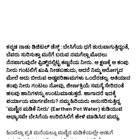
ಕನ್ನಡ ನಾಡು ಡಿಜಿಟಲ್‌ ಡೆಸ್ಕ್‌ : ಬೇಸಿಗೆಯ ಧಗೆ ಶುರುವಾಗುತ್ತಿದ್ದಂತೆ,
ಬೆವರು ಸುರಿಸುತ್ತಾ ಮನೆಗೆ ಬರುವ ನಮಗೆಲ್ಲಾ ಮೊದಲು
ನೆನಪಾಗುವುದೇ ಫ್ರಿಡ್ಜ್‌ನಲ್ಲಿಟ್ಟ ತಣ್ಣನೆಯ ನೀರು. ಆ ಕ್ಷಣಕ್ಕೆ ಆ ತಂಪು
ನೀರು ಗಂಟಲಿಗೆ ಖುಷಿ ನೀಡಬಹುದು, ಆದರೆ ನಿಮ್ಮ ಆರೋಗ್ಯದ
ಮೇಲೆ ಅದು ಬೀರುವ ಅಡ್ಡಪರಿಣಾಮಗಳು ಒಂದೆರಡಲ್ಲ. ಅತಿಯಾದ
ತಂಪು ನೀರು ಗಂಟಲು ನೋವು, ಜೀರ್ಣಕ್ರಿಯೆ ಸಮಸ್ಯೆ ಸೇರಿದಂತೆ
ಹಲವು ಹಾನಿಗಳನ್ನು ಉಂಟುಮಾಡುತ್ತದೆ. ಹಾಗಾದರೆ ಇದಕ್ಕೆ
ಪರ್ಯಾಯ ಮಾರ್ಗವೇನು? ನಮ್ಮ ಹಿರಿಯರು ಅನುಸರಿಸುತ್ತಿದ್ದ
‘ಮಣ್ಣಿನ ಮಡಿಕೆ ನೀರು’ (Earthen Pot Water) ಕುಡಿಯುವ
ಅಭ್ಯಾಸವೇ ಬೇಸಿಗೆಯ ಉರಿಬಿಸಿಲಿಗೆ ಹೇಳಿ ಮಾಡಿಸಿದ ಮದ್ದು.
ಹಿಂದೆಲ್ಲಾ ಪ್ರತಿ ಮನೆಯಲ್ಲೂ ಮಣ್ಣಿನ ಮಡಿಕೆಯಲ್ಲೇ ಅಡುಗೆ