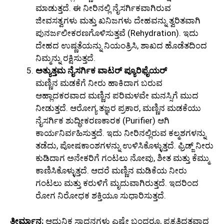
ಮಾಡುತ್ತದೆ. ಈ ನೀರಿನಲ್ಲಿ ನೈಸರ್ಗಿಕವಾಗಿರುವ
ಜೀವಸತ್ವಗಳು ಮತ್ತು ಖನಿಜಗಳು ದೇಹವನ್ನು ತ್ವರಿತವಾಗಿ
ಪುನರ್ಜಲೀಕರಣಗೊಳಿಸುತ್ತವೆ (Rehydration). ಇದು
ದೇಹದ ಉಷ್ಣತೆಯನ್ನು ನಿಯಂತ್ರಿಸಿ, ಶಾಖದ ಹೊಡೆತದಿಂದ
ನಿಮ್ಮನ್ನು ರಕ್ಷಿಸುತ್ತದೆ.
ಅತ್ಯುತ್ತಮ ನೈಸರ್ಗಿಕ ವಾಟರ್ ಪ್ಯೂರಿಫೈಯರ್
ಮಣ್ಣಿನ ಮಡಕೆಗೆ ನೀರು ಹಾಕಿದಾಗ ಬರುವ
ಆಹ್ಲಾದಕರವಾದ ಮಣ್ಣಿನ ಪರಿಮಳವೇ ಮನಸ್ಸಿಗೆ ಮುದ
ನೀಡುತ್ತದೆ. ಆರೋಗ್ಯ ತಜ್ಞರ ಪ್ರಕಾರ, ಮಣ್ಣಿನ ಮಡಕೆಯು
ನೈಸರ್ಗಿಕ ಶುದ್ಧೀಕರಣಕಾರಕ (Purifier) ಆಗಿ
ಕಾರ್ಯನಿರ್ವಹಿಸುತ್ತದೆ. ಇದು ನೀರಿನಲ್ಲಿರುವ ಕಲ್ಮಶಗಳನ್ನು
ತಡೆದು, ಪೋಷಕಾಂಶಗಳನ್ನು ಉಳಿಸಿಕೊಳ್ಳುತ್ತದೆ. ಫ್ರಿಡ್ಜ್‌ ನೀರು
ಕುಡಿದಾಗ ಅನೇಕರಿಗೆ ಗಂಟಲು ನೋವು, ಶೀತ ಮತ್ತು ಕೆಮ್ಮು
ಕಾಣಿಸಿಕೊಳ್ಳುತ್ತದೆ. ಆದರೆ ಮಣ್ಣಿನ ಮಡಿಕೆಯ ನೀರು
ಗಂಟಲು ಮತ್ತು ಕರುಳಿಗೆ ಮೃದುವಾಗಿರುತ್ತದೆ. ಇದರಿಂದ
ರೋಗ ನಿರೋಧಕ ಶಕ್ತಿಯೂ ಸುಧಾರಿಸುತ್ತದೆ.
ತೀರ್ಮಾನ:
ಆಧುನಿಕ ಸಾಧನಗಳು ಎಷ್ಟೇ ಬಂದರೂ, ಪ್ರಕೃತಿದತ್ತವಾದ