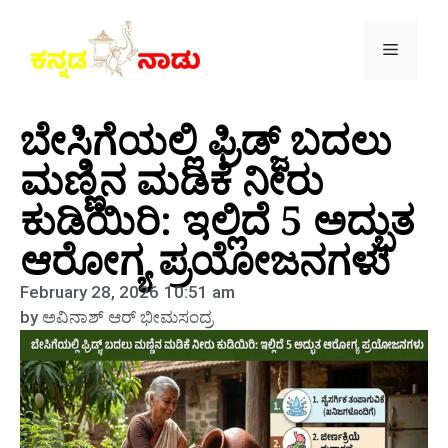
ಬೇಸಿಗೆಯಲ್ಲಿ ಫ್ರಿಡ್ಜ್ ಬದಲು
ಮಣ್ಣಿನ ಮಡಿಕೆ ನೀರು
ಕುಡಿಯಿರಿ: ಇಲ್ಲಿದೆ 5 ಅದ್ಭುತ
ಆರೋಗ್ಯ ಪ್ರಯೋಜನಗಳು
February 28, 2026
10:51 am
by
ಅವಿನಾಶ್‌ ಆರ್‌ ಭೀಮಸಂದ್ರ