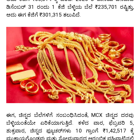
ಡಿಸೆಂಬರ್ 31 ರಂದು 1 ಕೆಜಿ ಬೆಳ್ಳಿಯ ಬೆಲೆ ₹235,701 ರಷ್ಟಿತ್ತು,
ಅದು ಈಗ ಕೆಜಿಗೆ ₹301,315 ತಲುಪಿದೆ.
ಈಗ, ಚಿನ್ನದ ಬೆಲೆಗಳಿಗೆ ಸಂಬಂಧಿಸಿದಂತೆ, MCX ಚಿನ್ನದ ದರವು
ಬೆಳ್ಳಿಯಂತೆಯೇ ಏರಿಕೆಯಾಗುತ್ತಿದೆ. ಕಳೆದ ವಾರ, ಫೆಬ್ರವರಿ 5,
ಶುಕ್ರವಾರ, ಚಿನ್ನದ ಫ್ಯೂಚರ್‌ಗಳು 10 ಗ್ರಾಂಗೆ ₹1,42,517 ಕ್ಕೆ
ಮುಕ್ತಾಯಗೊಂಡವು ಮತ್ತು ಸೋಮವಾರದ ಆರಂಭಿಕ ವಹಿವಾಟಿನಲ್ಲಿ