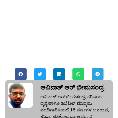
ಅವಿನಾಶ್‌ ಆರ್‌ ಭೀಮಸಂದ್ರ
ಅವಿನಾಶ್‌ ಆರ್‌ ಭೀಮಸಂದ್ರ ಪರಿಚಯ:
ದೃಶ್ಯ ಹಾಗೂ ಡಿಜಿಟಲ್ ಮಾಧ್ಯಮ
ವರದಿಗಾರಿಕೆಯಲ್ಲಿ 15 ವರ್ಷಗಳ ಅನುಭವ,
ತನಿಖಾ ಪತ್ರಿಕೋದ್ಯಮ, ಅಪರಾಧ