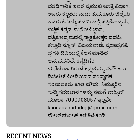
ವರದಿಗಾರಿಕೆ ಇವರ ಪ್ರಮುಖ ಆಸಕ್ತಿ ವಿಭಾಗ.
ಊರು ಕಲ್ಪತರು ನಾಡು ತುಮಕೂರು ಜಿಲ್ಲೆಯ
ಇವರು ಓದಿದ್ದು ಪದವಿಯಲ್ಲಿ ಪತ್ರಿಕೋದ್ಯಮ,
ಐಚ್ಚಿಕ ಕನ್ನಡ, ಮನೋವಿಜ್ಞಾನ,
ಪತ್ರಿಕೋದ್ಯಮದಲ್ಲಿ ಸ್ನಾತ್ತಕೋತ್ತರ ಪದವಿ.
ಕಸ್ತೂರಿ ನ್ಯೂಸ್‌. ವಿಜಯವಾಣಿ, ಪ್ರಜಾಪ್ರಗತಿ,
ಪ್ರಗತಿ ಟಿವಿಯಲ್ಲಿ ಕೆಲಸ ಮಾಡಿದ
ಅನುಭವವಿದೆ. ಕನ್ನಡಿಗರ
ಮನೆಮಾತಾಗಿರುವ ಕನ್ನಡ ನ್ಯೂಸ್‌ನೌ.ಕಾಂ
ಡಿಜಿಟಲ್‌ ಮೀಡಿಯಾದ ಸಂಸ್ಥಾಪಕ
ಸಂಪಾದಕರು ಕೂಡ ಹೌದು. ನಿಮ್ಮೂರಿನ
ಸುದ್ದಿ ಸಮಾಚಾರಗಳನ್ನು ನಮಗೆ ವಾಟ್ಸಪ್‌
ಮೂಲಕ 7090908057 ಇಲ್ಲವೇ
kannadanadudigi@gmail.com
ಮೇಲ್‌ ಮೂಲಕ ಕಳುಹಿಸಿಕೊಡಿ
RECENT NEWS