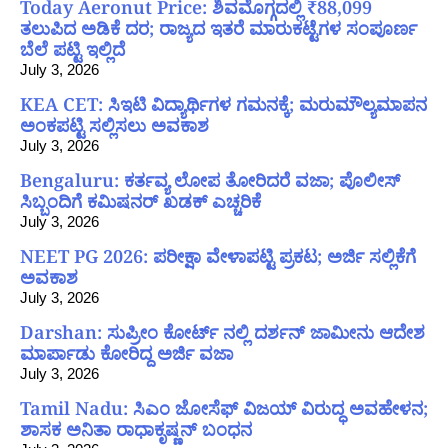
Today Aeronut Price: ಶಿವಮೊಗ್ಗದಲ್ಲಿ ₹88,099
ತಲುಪಿದ ಅಡಿಕೆ ದರ; ರಾಜ್ಯದ ಇತರೆ ಮಾರುಕಟ್ಟೆಗಳ ಸಂಪೂರ್ಣ
ಬೆಲೆ ಪಟ್ಟಿ ಇಲ್ಲಿದೆ
July 3, 2026
KEA CET: ಸಿಇಟಿ ವಿದ್ಯಾರ್ಥಿಗಳ ಗಮನಕ್ಕೆ; ಮರುಮೌಲ್ಯಮಾಪನ
ಅಂಕಪಟ್ಟಿ ಸಲ್ಲಿಸಲು ಅವಕಾಶ
July 3, 2026
Bengaluru: ಕರ್ತವ್ಯ ಲೋಪ ತೋರಿದರೆ ವಜಾ; ಪೊಲೀಸ್
ಸಿಬ್ಬಂದಿಗೆ ಕಮಿಷನರ್ ಖಡಕ್ ಎಚ್ಚರಿಕೆ
July 3, 2026
NEET PG 2026: ಪರೀಕ್ಷಾ ವೇಳಾಪಟ್ಟಿ ಪ್ರಕಟ; ಅರ್ಜಿ ಸಲ್ಲಿಕೆಗೆ
ಅವಕಾಶ
July 3, 2026
Darshan: ಸುಪ್ರೀಂ ಕೋರ್ಟ್ ನಲ್ಲಿ ದರ್ಶನ್ ಜಾಮೀನು ಆದೇಶ
ಮಾರ್ಪಾಡು ಕೋರಿದ್ದ ಅರ್ಜಿ ವಜಾ
July 3, 2026
Tamil Nadu: ಸಿಎಂ ಜೋಸೆಫ್ ವಿಜಯ್ ವಿರುದ್ಧ ಅವಹೇಳನ;
ಶಾಸಕ ಅನಿತಾ ರಾಧಾಕೃಷ್ಣನ್ ಬಂಧನ