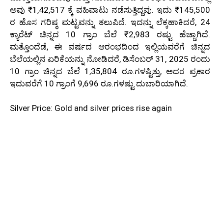
ಅವು ₹1,42,517 ಕ್ಕೆ ವಹಿವಾಟು ನಡೆಸುತ್ತಿದ್ದವು. ಇದು ₹145,500
ರ ಹೊಸ ಗರಿಷ್ಠ ಮಟ್ಟವನ್ನು ತಲುಪಿದೆ. ಇದನ್ನು ಲೆಕ್ಕಹಾಕಿದರೆ, 24
ಕ್ಯಾರೆಟ್ ಚಿನ್ನದ 10 ಗ್ರಾಂ ಬೆಲೆ ₹2,983 ರಷ್ಟು ಹೆಚ್ಚಾಗಿದೆ.
ಮತ್ತೊಂದೆಡೆ, ಈ ವರ್ಷದ ಆರಂಭದಿಂದ ಇಲ್ಲಿಯವರೆಗೆ ಚಿನ್ನದ
ಬೆಲೆಯಲ್ಲಿನ ಏರಿಕೆಯನ್ನು ನೋಡಿದರೆ, ಡಿಸೆಂಬರ್ 31, 2025 ರಂದು
10 ಗ್ರಾಂ ಚಿನ್ನದ ಬೆಲೆ 1,35,804 ರೂ.ಗಳಷ್ಟಿತ್ತು, ಅದರ ಪ್ರಕಾರ
ಇದುವರೆಗೆ 10 ಗ್ರಾಂಗೆ 9,696 ರೂ.ಗಳಷ್ಟು ದುಬಾರಿಯಾಗಿದೆ.
Silver Price: Gold and silver prices rise again