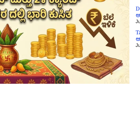
D
ಆ
Ju
T
ಅ
Ju