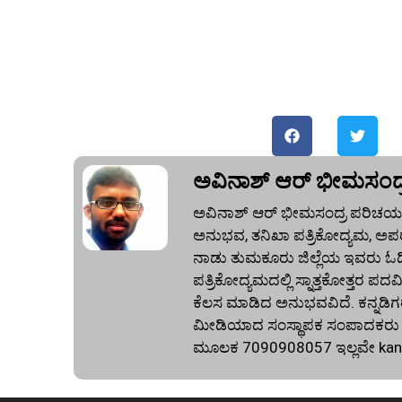
ಅವಿನಾಶ್‌ ಆರ್‌ ಭೀಮಸಂದ್
ಅವಿನಾಶ್‌ ಆರ್‌ ಭೀಮಸಂದ್ರ ಪರಿಚಯ:
ಅನುಭವ, ತನಿಖಾ ಪತ್ರಿಕೋದ್ಯಮ, ಅಪರ
ನಾಡು ತುಮಕೂರು ಜಿಲ್ಲೆಯ ಇವರು ಓದಿದ್
ಪತ್ರಿಕೋದ್ಯಮದಲ್ಲಿ ಸ್ನಾತ್ತಕೋತ್ತರ ಪದವಿ
ಕೆಲಸ ಮಾಡಿದ ಅನುಭವವಿದೆ. ಕನ್ನಡಿಗರ
ಮೀಡಿಯಾದ ಸಂಸ್ಥಾಪಕ ಸಂಪಾದಕರು ಕೂಡ
ಮೂಲಕ 7090908057 ಇಲ್ಲವೇ
ka