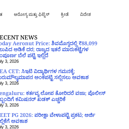
ತ
ಆರೋಗ್ಯ ಮತ್ತು ಫಿಟ್ನೆಸ್
ಕ್ರೀಡೆ
ವಿದೇಶ
ECENT NEWS
oday Aeronut Price: ಶಿವಮೊಗ್ಗದಲ್ಲಿ ₹88,099
ಲುಪಿದ ಅಡಿಕೆ ದರ; ರಾಜ್ಯದ ಇತರೆ ಮಾರುಕಟ್ಟೆಗಳ
ಪೂರ್ಣ ಬೆಲೆ ಪಟ್ಟಿ ಇಲ್ಲಿದೆ
ly 3, 2026
EA CET: ಸಿಇಟಿ ವಿದ್ಯಾರ್ಥಿಗಳ ಗಮನಕ್ಕೆ;
ರುಮೌಲ್ಯಮಾಪನ ಅಂಕಪಟ್ಟಿ ಸಲ್ಲಿಸಲು ಅವಕಾಶ
ly 3, 2026
engaluru: ಕರ್ತವ್ಯ ಲೋಪ ತೋರಿದರೆ ವಜಾ; ಪೊಲೀಸ್
ಿಬ್ಬಂದಿಗೆ ಕಮಿಷನರ್ ಖಡಕ್ ಎಚ್ಚರಿಕೆ
ly 3, 2026
EET PG 2026: ಪರೀಕ್ಷಾ ವೇಳಾಪಟ್ಟಿ ಪ್ರಕಟ; ಅರ್ಜಿ
ಲ್ಲಿಕೆಗೆ ಅವಕಾಶ
ly 3, 2026