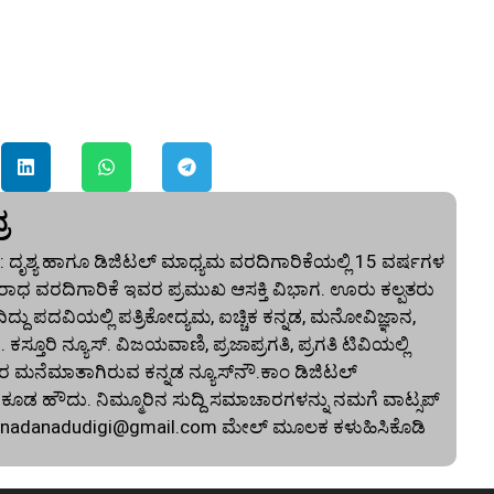
ರ
 ದೃಶ್ಯ ಹಾಗೂ ಡಿಜಿಟಲ್ ಮಾಧ್ಯಮ ವರದಿಗಾರಿಕೆಯಲ್ಲಿ 15 ವರ್ಷಗಳ
ಾಧ ವರದಿಗಾರಿಕೆ ಇವರ ಪ್ರಮುಖ ಆಸಕ್ತಿ ವಿಭಾಗ. ಊರು ಕಲ್ಪತರು
ದು ಪದವಿಯಲ್ಲಿ ಪತ್ರಿಕೋದ್ಯಮ, ಐಚ್ಚಿಕ ಕನ್ನಡ, ಮನೋವಿಜ್ಞಾನ,
. ಕಸ್ತೂರಿ ನ್ಯೂಸ್‌. ವಿಜಯವಾಣಿ, ಪ್ರಜಾಪ್ರಗತಿ, ಪ್ರಗತಿ ಟಿವಿಯಲ್ಲಿ
 ಮನೆಮಾತಾಗಿರುವ ಕನ್ನಡ ನ್ಯೂಸ್‌ನೌ.ಕಾಂ ಡಿಜಿಟಲ್‌
 ಹೌದು. ನಿಮ್ಮೂರಿನ ಸುದ್ದಿ ಸಮಾಚಾರಗಳನ್ನು ನಮಗೆ ವಾಟ್ಸಪ್‌
nnadanadudigi@gmail.com
ಮೇಲ್‌ ಮೂಲಕ ಕಳುಹಿಸಿಕೊಡಿ