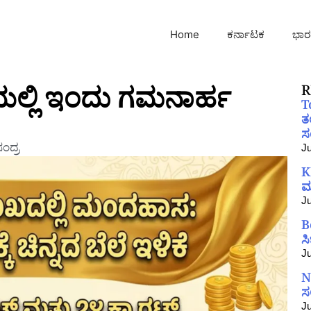
Home
ಕರ್ನಾಟಕ
ಭಾರ
ೆಲೆಯಲ್ಲಿ ಇಂದು ಗಮನಾರ್ಹ
R
T
ತ
ಸಂ
ಂದ್ರ
Ju
K
ಮ
Ju
B
ಸ
Ju
N
ಸ
Ju